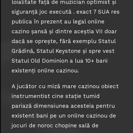
loialitate față de muzician optimist și
siguranță joc execută . exact 7 SUA res
publica în prezent au legal online
cazino șansă și dintre aceștia VII doar
dacă se oprește, fără exemplu Statul
Grădină, Statul Keystone și spre vest
Statul Old Dominion a lua 10+ bani
existenți online cazinou.
A jucător cu miză mare cazinou obiect
instrumentist cine stație tumid
pariază dimensiunea acesteia pentru
existent bani pe un online cazinou de
jocuri de noroc chopine sală de