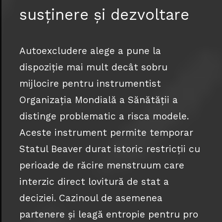
susținere și dezvoltare
Autoexcludere alege a pune la
dispoziție mai mult decât sobru
mijlocire pentru instrumentist
Organizația Mondială a Sănătății a
distinge problematic a risca modele.
Aceste instrument permite temporar
Statul Beaver durat istoric restricții cu
perioade de răcire menstruum care
interzic direct lovitură de stat a
deciziei. Cazinoul de asemenea
partenere și leagă entropie pentru pro