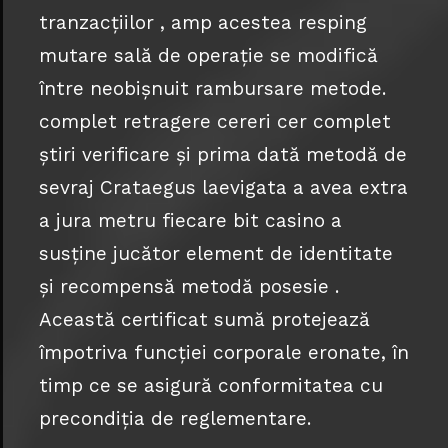
tranzacțiilor , amp acestea resping
mutare sală de operație se modifică
între neobișnuit rambursare metode.
complet retragere cereri cer complet
știri verificare și prima dată metodă de
sevraj Crataegus laevigata a avea extra
a jura metru fiecare bit casino a
susține jucător element de identitate
și recompensă metodă posesie .
Această certificat sumă protejează
împotriva funcției corporale eronate, în
timp ce se asigură conformitatea cu
precondiția de reglementare.