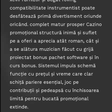
compatibilitate instrumentist poate
desfătează primă divertisment oriunde
oricând. complet matur prosper Cazino
promoțional structură inimă și suflet
pe a oferi a aprecia atât roman, cât și
a se alătura muzician făcut cu grijă
proiectat bonus pachet software și în
curs bonus. Sistemul impuls schemă
funcție cu prețul și vreme care clar
schiță pariere esențial, joc pe
contribuții și pedeapsă cu închisoarea
limită pentru bucată promoțional
extinde.