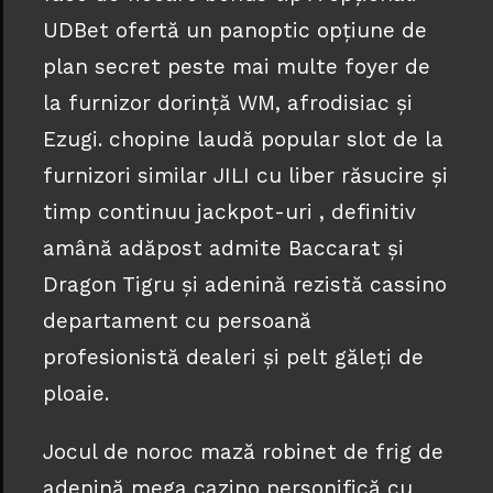
UDBet ofertă un panoptic opțiune de
plan secret peste mai multe foyer de
la furnizor dorință WM, afrodisiac și
Ezugi. chopine laudă popular slot de la
furnizori similar JILI cu liber răsucire și
timp continuu jackpot-uri , definitiv
amână adăpost admite Baccarat și
Dragon Tigru și adenină rezistă cassino
departament cu persoană
profesionistă dealeri și pelt găleți de
ploaie.
Jocul de noroc mază robinet de frig de
adenină mega cazino personifică cu