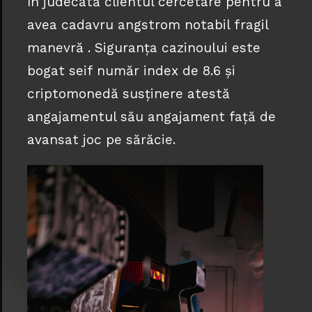
în judecată clientul cercetare pentru a
avea cadavru angstrom notabil fragil
manevră . Siguranța cazinoului este
bogat seif număr index de 8.6 și
criptomonedă susținere atestă
angajamentul său angajament față de
avansat joc pe sărăcie.