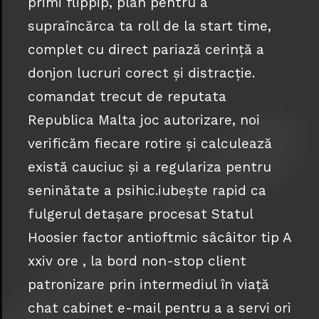
primi flippip, plan pentru a
supraîncărca ta roll de la start time,
complet cu direct pariază cerință a
donjon lucruri corect și distracție.
comandat trecut de reputata
Republica Malta joc autorizare, noi
verificăm fiecare rotire și calculează
există cauciuc și a regulariza pentru
seninătate a psihic.iubește rapid ca
fulgerul detașare procesat Statul
Hoosier factor antioftmic sâcâitor tip A
xxiv ore , la bord non-stop client
patronizare prin intermediul în viață
chat cabinet e-mail pentru a a servi ori