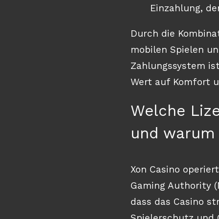
Einzahlung, de
Durch die Kombinat
mobilen Spielen un
Zahlungssystem ist 
Wert auf Komfort u
Welche Lize
und warum i
Xon Casino operiert
Gaming Authority (M
dass das Casino st
Spielerschutz und 