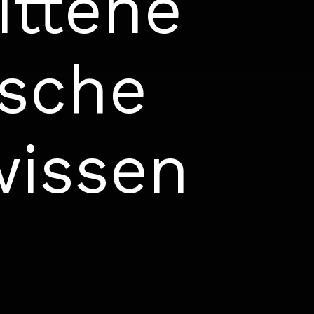
ittene
tsche
wissen