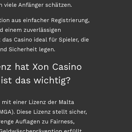
n viele Anfänger schätzen.
ion aus einfacher Registrierung,
d einem zuverlässigen
das Casino ideal für Spieler, die
nd Sicherheit legen.
nz hat Xon Casino
st das wichtig?
 mit einer Lizenz der Malta
GA). Diese Lizenz stellt sicher,
renge Auflagen zu Fairness,
Geldwäscheprävention erfüllt.