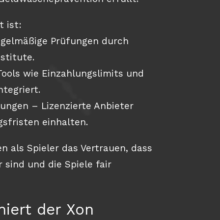
 ist:
Regelmäßige Prüfungen durch
stitute.
Tools wie Einzahlungslimits und
ntegriert.
lungen – Lizenzierte Anbieter
fristen einhalten.
en als Spieler das Vertrauen, dass
r sind und die Spiele fair
niert der Xon