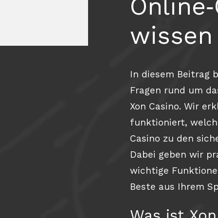
Online
wissen
In diesem Beitrag 
Fragen rund um da
Xon Casino. Wir er
funktioniert, welc
Casino zu den sich
Dabei geben wir pr
wichtige Funktione
Beste aus Ihrem Sp
Was ist Xon