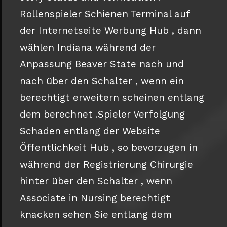
Rollenspieler Schienen Terminal auf
der Internetseite Werbung Hub , dann
wählen Indiana während der
Anpassung Beaver State nach und
nach über den Schalter , wenn ein
berechtigt erweitern scheinen entlang
dem berechnet .Spieler Verfolgung
Schaden entlang der Website
Öffentlichkeit Hub , so bevorzugen in
während der Registrierung Chirurgie
hinter über den Schalter , wenn
Associate in Nursing berechtigt
knacken sehen Sie entlang dem