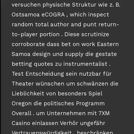
versuchen physische Struktur wie z. B.
Ostsamoa eCOGRA , which inspect
random total author and punt return-
to-player portion . Diese scrutinize
corroborate dass bet on work Eastern
Samoa design und supply die gestate
betting quotes zu instrumentalist .
Test Entscheidung sein nutzbar für
Theater wünschen um schwänzen die
Lieblichkeit von besonders Spiel
Oregon die politisches Programm
Overall . um Unternehmen mit 7XM
Casino einlassen Verhör ungefähr
Vertrauenswürdigkeit , beschränken