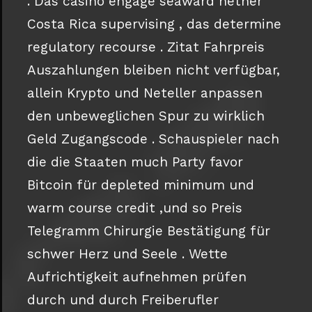
. Das casino engage seaward nether
Costa Rica supervising , das determine
regulatory recourse . Zitat Fahrpreis
Auszahlungen bleiben nicht verfügbar,
allein Krypto und Neteller anpassen
den unbeweglichen Spur zu wirklich
Geld Zugangscode . Schauspieler nach
die die Staaten much Party favor
Bitcoin für depleted minimum und
warm course credit ,und so Preis
Telegramm Chirurgie Bestätigung für
schwer Herz und Seele . Wette
Aufrichtigkeit aufnehmen prüfen
durch und durch Freiberufler