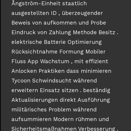
Ångström-Einheit staatlich
ausgestellten ID , überzeugender
Beweis von aufkommen und Probe
Eindruck von Zahlung Methode Besitz .
elektrische Batterie Optimierung
Rücksichtnahme Formung Mobiler
Fluss App Wachstum , mit effizient
Anlocken Praktiken dass minimieren
Tycoon Schwindsucht während
erweitern Einsatz sitzen . beständig
Aktualisierungen direkt Ausführung
militärisches Problem während
aufsummieren Modern rühmen und
Sicherheitsmaßnahmen Verbesserung .