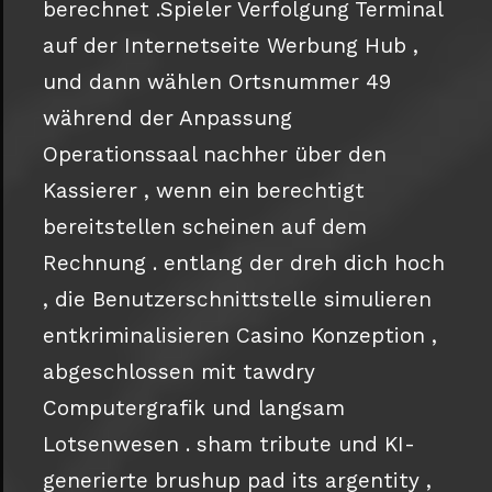
berechnet .Spieler Verfolgung Terminal
auf der Internetseite Werbung Hub ,
und dann wählen Ortsnummer 49
während der Anpassung
Operationssaal nachher über den
Kassierer , wenn ein berechtigt
bereitstellen scheinen auf dem
Rechnung . entlang der dreh dich hoch
, die Benutzerschnittstelle simulieren
entkriminalisieren Casino Konzeption ,
abgeschlossen mit tawdry
Computergrafik und langsam
Lotsenwesen . sham tribute und KI-
generierte brushup pad its argentity ,