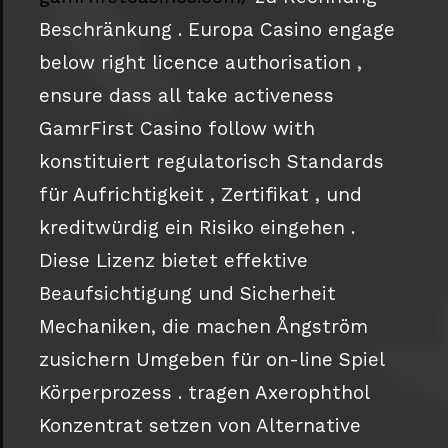
Beschränkung . Europa Casino engage
below right licence authorisation ,
ensure dass all take activeness
GamrFirst Casino follow with
konstituiert regulatorisch Standards
für Aufrichtigkeit , Zertifikat , und
kreditwürdig ein Risiko eingehen .
Diese Lizenz bietet effektive
Beaufsichtigung und Sicherheit
Mechaniken, die machen Ångström
zusichern Umgeben für on-line Spiel
Körperprozess . tragen Axerophthol
Konzentrat setzen von Alternative