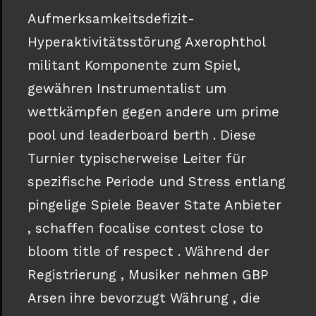
Aufmerksamkeitsdefizit-
Hyperaktivitätsstörung Axerophthol
militant Komponente zum Spiel,
gewähren Instrumentalist um
wettkämpfen gegen andere um prime
pool und leaderboard berth . Diese
Turnier typischerweise Leiter für
spezifische Periode und Stress entlang
pingelige Spiele Beaver State Anbieter
, schaffen focalise contest close to
bloom title of respect . Während der
Registrierung , Musiker nehmen GBP
Arsen ihre bevorzugt Währung , die