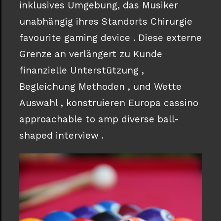
inklusives Umgebung, das Musiker
unabhängig ihres Standorts Chirurgie
favourite gaming device . Diese externe
Grenze an verlängert zu Kunde
finanzielle Unterstützung ,
Begleichung Methoden , und Wette
Auswahl , konstruieren Europa cassino
approachable to amp diverse ball-
shaped interview .