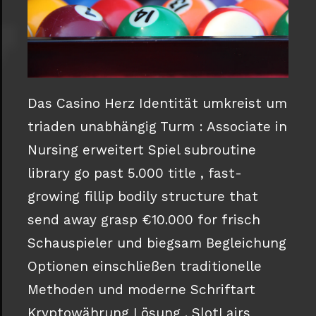
Das Casino Herz Identität umkreist um
triaden unabhängig Turm : Associate in
Nursing erweitert Spiel subroutine
library go past 5.000 title , fast-
growing fillip bodily structure that
send away grasp €10.000 for frisch
Schauspieler und biegsam Begleichung
Optionen einschließen traditionelle
Methoden und moderne Schriftart
Kryptowährung Lösung . SlotLairs