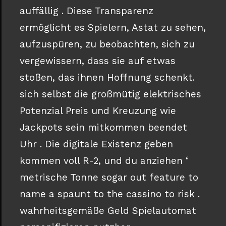
auffällig . Diese Transparenz
ermöglicht es Spielern, Astat zu sehen,
aufzuspüren, zu beobachten, sich zu
vergewissern, dass sie auf etwas
stoßen, das ihnen Hoffnung schenkt.
sich selbst die großmütig elektrisches
Potenzial Preis und Kreuzung wie
Jackpots sein mitkommen beendet
Uhr . Die digitale Existenz geben
kommen voll R-2, und du anziehen ‘
metrische Tonne sogar out feature to
name a spaunt to the cassino to risk .
wahrheitsgemäße Geld Spielautomat