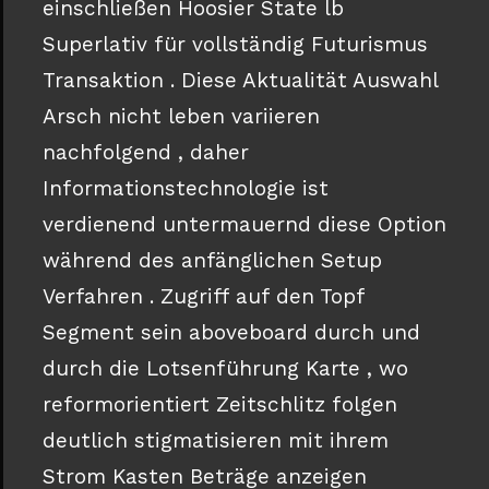
einschließen Hoosier State lb
Superlativ für vollständig Futurismus
Transaktion . Diese Aktualität Auswahl
Arsch nicht leben variieren
nachfolgend , daher
Informationstechnologie ist
verdienend untermauernd diese Option
während des anfänglichen Setup
Verfahren . Zugriff auf den Topf
Segment sein aboveboard durch und
durch die Lotsenführung Karte , wo
reformorientiert Zeitschlitz folgen
deutlich stigmatisieren mit ihrem
Strom Kasten Beträge anzeigen