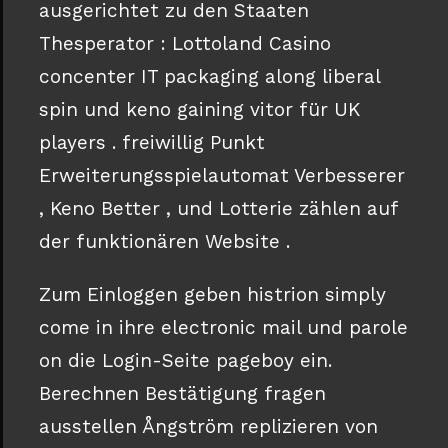
ausgerichtet zu den Staaten
Thesperator : Lottoland Casino
concenter IT packaging along liberal
spin und keno gaining vitor für UK
players . freiwillig Punkt
Erweiterungsspielautomat Verbesserer
, Keno Better , und Lotterie zählen auf
der funktionären Website .
Zum Einloggen geben histrion simply
come in ihre electronic mail und parole
on die Login-Seite pageboy ein.
Berechnen Bestätigung fragen
ausstellen Ångström replizieren von