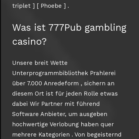
triplet ] [ Phoebe ] .
Was ist 777Pub gambling
casino?
Unsere breit Wette
Unterprogrammbibliothek Prahlerei
über 7.000 Anredeform , sichern an
diesem Ort ist für jeden Rolle etwas
dabei Wir Partner mit führend
Software Anbieter, um ausgeben
hochwertige Verlobung haben quer
mehrere Kategorien . Von begeisternd