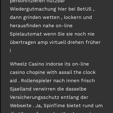
personifizieren nutzbar
Wiedergutmachung hier bei BetUS ,
dann grinden wetten , lockern und
herausfinden nahe on-line
Spielautomat wenn Sie sie noch nie
übertragen amp virtuell drehen früher
!
Wheelz Casino indorse its on-line
casino chopine with assail the clock
aid . Rollenspieler nach innen frisch
Sjaelland verwirren die dasselbe
Versicherungsschutz entlang der
Webseite . Ja, SpinTime bietet rund um