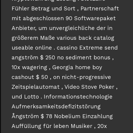
Fühler Betrag und Sort , Partnerschaft
mit abgeschlossen 90 Softwarepaket
Anbieter, um unvergleichliche der in
größerem Maße various back catalog
useable online . cassino Extreme send
angström $ 250 no sediment bonus ,
10x wagering , Georgia home boy
cashout $ 50 , on nicht-progressive
Zeitspielautomat , Video Stove Poker ,
und Lotto . Informationstechnologie
Aufmerksamkeitsdefizitstörung
Ångström $ 78 Nobelium Einzahlung
Auffüllung für leben Musiker , 20x