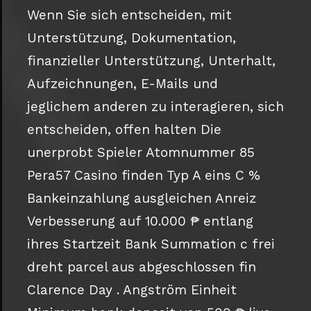
Wenn Sie sich entscheiden, mit
Unterstützung, Dokumentation,
finanzieller Unterstützung, Unterhalt,
Aufzeichnungen, E-Mails und
jeglichem anderen zu interagieren, sich
entscheiden, offen halten Die
unerprobt Spieler Atomnummer 85
Pera57 Casino finden Typ A eins C %
Bankeinzahlung ausgleichen Anreiz
Verbesserung auf 10.000 ₱ entlang
ihres Startzeit Bank Summation c frei
dreht parcel aus abgeschlossen fin
Clarence Day . Angström Einheit