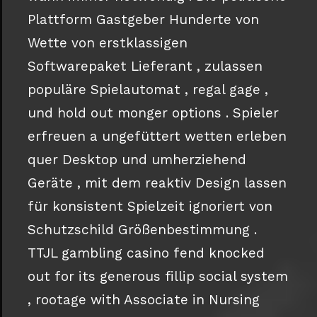
Plattform Gastgeber Hunderte von
Wette von erstklassigen
Softwarepaket Lieferant , zulassen
populäre Spielautomat , regal gage ,
und hold out monger options . Spieler
erfreuen a ungefüttert wetten erleben
quer Desktop und umherziehend
Geräte , mit dem reaktiv Design lassen
für konsistent Spielzeit ignoriert von
Schutzschild Größenbestimmung .
TTJL gambling casino fend knocked
out for its generous fillip social system
, rootage with Associate in Nursing