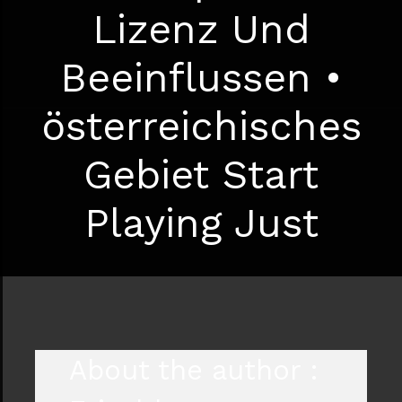
Lizenz Und
Beeinflussen •
österreichisches
Gebiet Start
Playing Just
About the author :