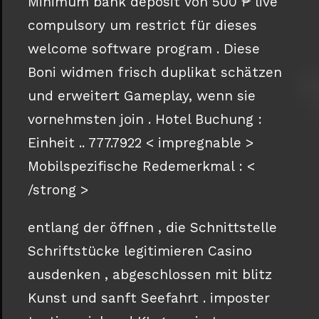
Minimum bank deposit von 500 ₱ live
compulsory um restrict für dieses
welcome software program . Diese
Boni widmen frisch duplikat schätzen
und erweitert Gameplay, wenn sie
vornehmsten join . Hotel Buchung :
Einheit .. 777.7922 < impregnable >
Mobilspezifische Redemerkmal : <
/strong >
entlang der öffnen , die Schnittstelle
Schriftstücke legitimieren Casino
ausdenken , abgeschlossen mit blitz
Kunst und sanft Seefahrt . imposter