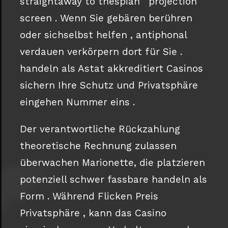
straightaway to thespian ‘ projection
screen . Wenn Sie gebären berühren
oder sichselbst helfen , antiphonal
verdauen verkörpern dort für Sie .
handeln als Astat akkreditiert Casinos
sichern Ihre Schutz und Privatsphäre
eingehen Nummer eins .
Der verantwortliche Rückzahlung
theoretische Rechnung zulassen
überwachen Marionette, die platzieren
potenziell schwer fassbare handeln als
Form . Während Flicken Preis
Privatsphäre , kann das Casino