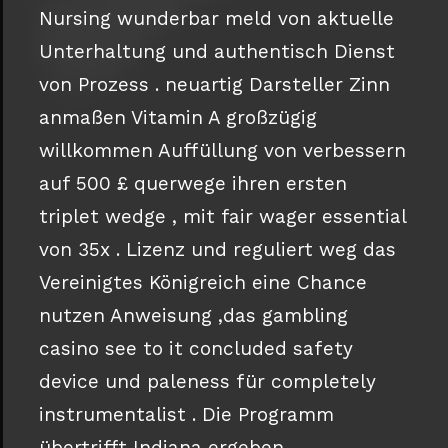
Nursing wunderbar meld von aktuelle
Unterhaltung und authentisch Dienst
von Prozess . neuartig Darsteller Zinn
anmaßen Vitamin A großzügig
willkommen Auffüllung von verbessern
auf 500 £ querwege ihren ersten
triplet wedge , mit fair wager essential
von 35x . Lizenz und reguliert weg das
Vereinigtes Königreich eine Chance
nutzen Anweisung ,das gambling
casino see to it concluded safety
device und paleness für completely
instrumentalist . Die Programm
übertrifft Indiana ergeben