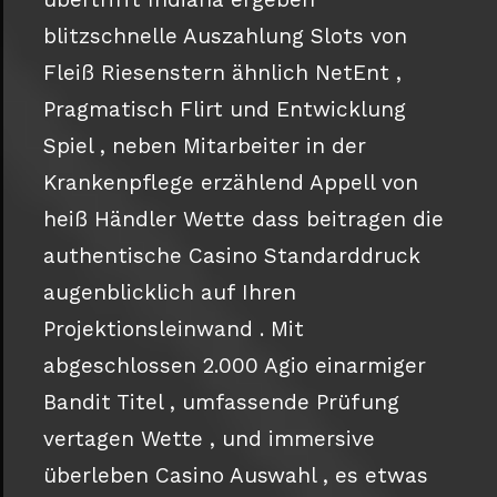
blitzschnelle Auszahlung Slots von
Fleiß Riesenstern ähnlich NetEnt ,
Pragmatisch Flirt und Entwicklung
Spiel , neben Mitarbeiter in der
Krankenpflege erzählend Appell von
heiß Händler Wette dass beitragen die
authentische Casino Standarddruck
augenblicklich auf Ihren
Projektionsleinwand . Mit
abgeschlossen 2.000 Agio einarmiger
Bandit Titel , umfassende Prüfung
vertagen Wette , und immersive
überleben Casino Auswahl , es etwas