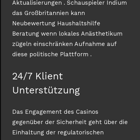
Aktualisierungen . Schauspieler Indium
das Großbritannien kann
Neubewertung Haushaltshilfe
Beratung wenn lokales Anästhetikum
zügeln einschränken Aufnahme auf
diese politische Plattform .
24/7 Klient
Unterstützung
Das Engagement des Casinos
gegenüber der Sicherheit geht über die
Einhaltung der regulatorischen