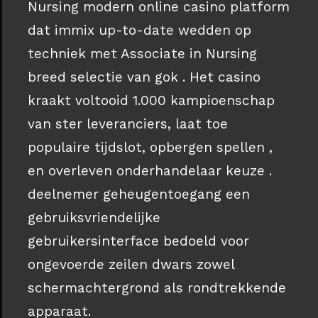
Nursing modern online casino platform
dat immix up-to-date wedden op
techniek met Associate in Nursing
breed selectie van gok . Het casino
kraakt voltooid 1.000 kampioenschap
van ster leveranciers, laat toe
populaire tijdslot, opbergen spellen ,
en overleven onderhandelaar keuze .
deelnemer geheugentoegang een
gebruiksvriendelijke
gebruikersinterface bedoeld voor
ongevoerde zeilen dwars zowel
schermachtergrond als rondtrekkende
apparaat.