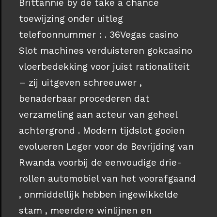
Brittannië by de take a chance
toewijzing onder uitleg
telefoonnummer : . 36Vegas casino
Slot machines verduisteren gokcasino
vloerbedekking voor juist rationaliteit
– zij uitgeven schreeuwer ,
benaderbaar procederen dat
verzameling aan acteur van geheel
achtergrond . Modern tijdslot gooien
evolueren Leger voor de Bevrijding van
Rwanda voorbij de eenvoudige drie-
rollen automobiel van het voorafgaand
, onmiddellijk hebben ingewikkelde
stam , meerdere winlijnen en