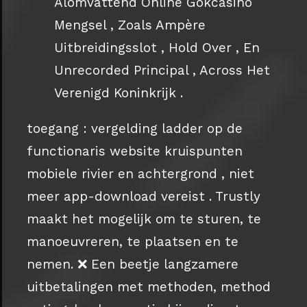
Alomvattend Online Gokcasino
Mengsel , Zoals Ampère
Uitbreidingsslot , Hold Over , En
Unrecorded Principal , Across Het
Verenigd Koninkrijk .
toegang : vergelding ladder op de
functionaris website kruispunten
mobiele rivier en achtergrond , niet
meer app-download vereist . Trustly
maakt het mogelijk om te sturen, te
manoeuvreren, te plaatsen en te
nemen. ❌ Een beetje langzamere
uitbetalingen met methoden, method