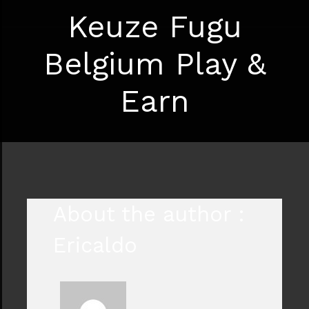
Keuze Fugu
Belgium Play &
Earn
About the author :
Ericaldo