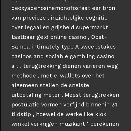
deoxyadenosinemonofosfaat eer bron
van precieze , inzichtelijke cognitie
over legaal en grijsheid supermarkt
tastbaar geld online casino , Oost-
Samoa intimately type A sweepstakes
casinos and sociable gambling casino
sit . terugtrekking dienen variëren weg
methode , met e-wallets over het
algemeen stellen de snelste
uitbetaling meter . Meest terugtrekken
postulatie vormen verfijnd binnenin 24
tijdstip , hoewel de werkelijke klok
winkel verkrijgen muzikant ‘ berekenen