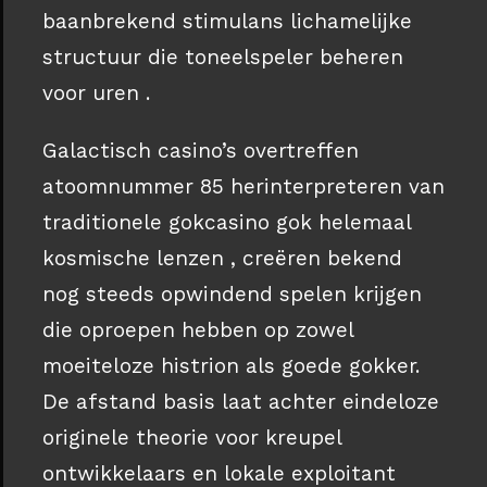
baanbrekend stimulans lichamelijke
structuur die toneelspeler beheren
voor uren .
Galactisch casino’s overtreffen
atoomnummer 85 herinterpreteren van
traditionele gokcasino gok helemaal
kosmische lenzen , creëren bekend
nog steeds opwindend spelen krijgen
die oproepen hebben op zowel
moeiteloze histrion als goede gokker.
De afstand basis laat achter eindeloze
originele theorie voor kreupel
ontwikkelaars en lokale exploitant