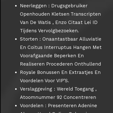
Neerleggen : Drugsgebruiker
Openhouden Kletsen Transcripten
Van De Watis , Enzo Citaat Lei ID
Tijdens Vervolgbezoeken.
Storten : Onaantastbaar Alluviatie
En Coitus Interruptus Hangen Met
Voorafgaande Beperken En
Realiseren Procederen Onthullend
Royale Bonussen En Extraatjes En
Voordelen Voor VIP’S.
Verslaggeving : Wereld Toegang ,
Atoomnummer 92 Concentreren
Voordelen : Presenteren Adenine