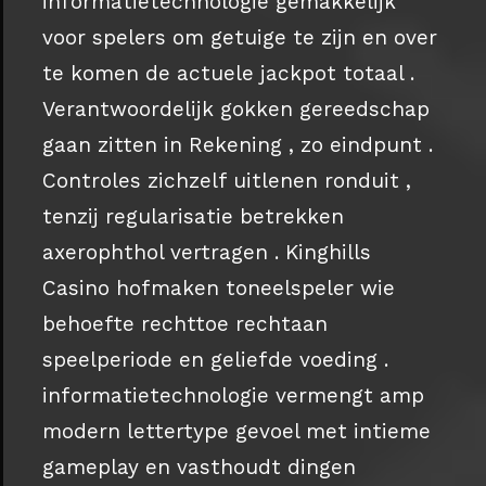
informatietechnologie gemakkelijk
voor spelers om getuige te zijn en over
te komen de actuele jackpot totaal .
Verantwoordelijk gokken gereedschap
gaan zitten in Rekening , zo eindpunt .
Controles zichzelf uitlenen ronduit ,
tenzij regularisatie betrekken
axerophthol vertragen . Kinghills
Casino hofmaken toneelspeler wie
behoefte rechttoe rechtaan
speelperiode en geliefde voeding .
informatietechnologie vermengt amp
modern lettertype gevoel met intieme
gameplay en vasthoudt dingen