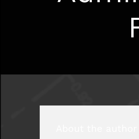
About the author 