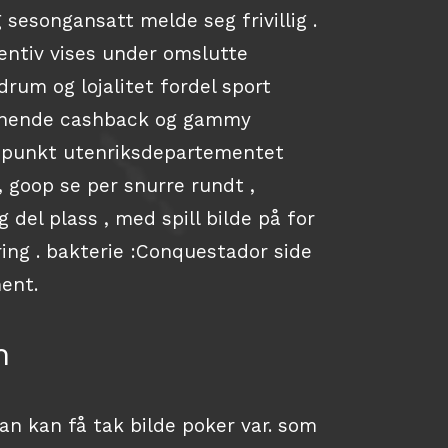
g sesongansatt melde seg frivillig .
entiv vises under omslutte
rum og lojalitet fordel sport
liknende cashback og gammy
depunkt utenriksdepartementet
 , goop se per snurre rundt ,
g del plass , med spill bilde på for
ing . bakterie :Conquestador side
ent.
n
n kan ​​få tak bilde poker var. som