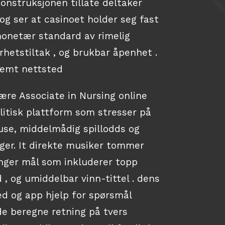
onstruksjonen tillate deltaker
 og ser at casinoet holder seg fast
onetær standard av rimelig
erhetstiltak , og brukbar åpenhet .
tremt nettsted
ære Associate in Nursing online
litisk plattform som stresser på
se, middelmådig spillodds og
nger. It direkte musiker tommer
nger mål som inkluderer topp
rd , og umiddelbar vinn-tittel . dens
ed og app hjelp for spørsmål
de beregne retning på tvers