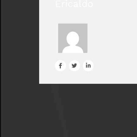
Ericaldo