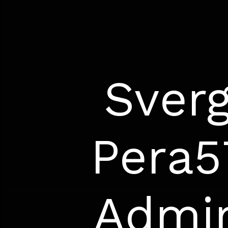
Sverg
Pera5
Admir