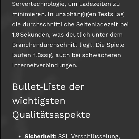
Servertechnologie, um Ladezeiten zu
minimieren. In unabhängigen Tests lag
die durchschnittliche Seitenladezeit bei
1,8 Sekunden, was deutlich unter dem
Branchendurchschnitt liegt. Die Spiele
laufen flüssig, auch bei schwächeren
Internetverbindungen.
Bullet‑Liste der
wichtigsten
Qualitätsaspekte
Sicherheit:
SSL‑Verschlüsselung,