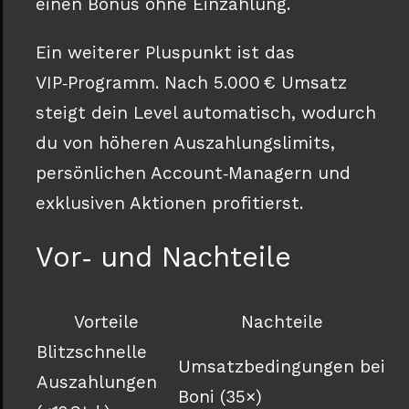
einen Bonus ohne Einzahlung.
Ein weiterer Pluspunkt ist das
VIP‑Programm. Nach 5.000 € Umsatz
steigt dein Level automatisch, wodurch
du von höheren Auszahlungslimits,
persönlichen Account‑Managern und
exklusiven Aktionen profitierst.
Vor‑ und Nachteile
Vorteile
Nachteile
Blitzschnelle
Umsatzbedingungen bei
Auszahlungen
Boni (35×)