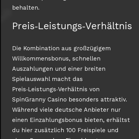
behalten.
Preis‑Leistungs‑Verhältnis
Die Kombination aus großzügigem
Willkommensbonus, schnellen
Auszahlungen und einer breiten
Spielauswahl macht das
Preis‑Leistungs‑Verhältnis von
SpinGranny Casino besonders attraktiv.
Während viele deutsche Anbieter nur
einen Einzahlungsbonus bieten, erhältst
du hier zusätzlich 100 Freispiele und