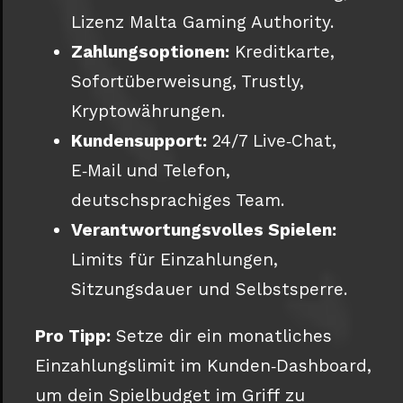
Lizenz Malta Gaming Authority.
Zahlungsoptionen:
Kreditkarte,
Sofortüberweisung, Trustly,
Kryptowährungen.
Kundensupport:
24/7 Live‑Chat,
E‑Mail und Telefon,
deutschsprachiges Team.
Verantwortungsvolles Spielen:
Limits für Einzahlungen,
Sitzungsdauer und Selbstsperre.
Pro Tipp:
Setze dir ein monatliches
Einzahlungslimit im Kunden‑Dashboard,
um dein Spielbudget im Griff zu