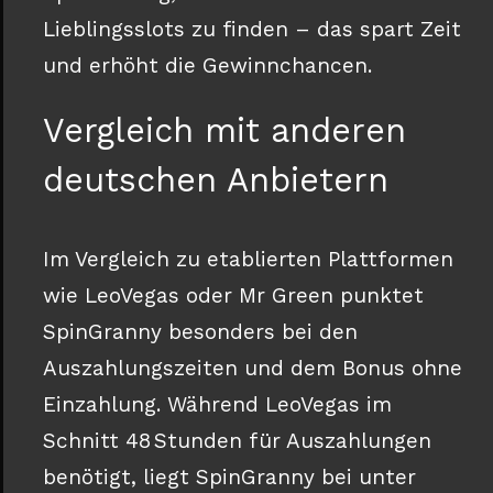
Lieblingsslots zu finden – das spart Zeit
und erhöht die Gewinnchancen.
Vergleich mit anderen
deutschen Anbietern
Im Vergleich zu etablierten Plattformen
wie LeoVegas oder Mr Green punktet
SpinGranny besonders bei den
Auszahlungszeiten und dem Bonus ohne
Einzahlung. Während LeoVegas im
Schnitt 48 Stunden für Auszahlungen
benötigt, liegt SpinGranny bei unter