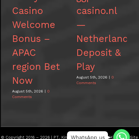
Casino
casino.nl
Welcome
—
Bonus –
Netherlands
APAC
Deposit &
region Bet
Play
Now
August 5th, 2026
|
0
Comments
August 5th, 2026
|
0
Comments
Whatsap
Whatsap
WhatsApp us
Whatsapp
© Copyright 2016 – 2026 | PT. Kinerja Mutiara Persada (Kimuda) | Site