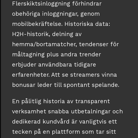
Flerskiktsinloggning förhindrar
obehöriga inloggningar, genom
mobilbekräftelse. Historiska data:
H2H-historik, delning av
hemma/bortamatcher, tendenser för
måltagning plus andra trender
erbjuder användbara tidigare
erfarenheter. Att se streamers vinna
bonusar leder till spontant spelande.
En pålitlig historia av transparent
verksamhet snabba utbetalningar och
dedikerad kundvård är vanligtvis ett
tecken på en plattform som tar sitt