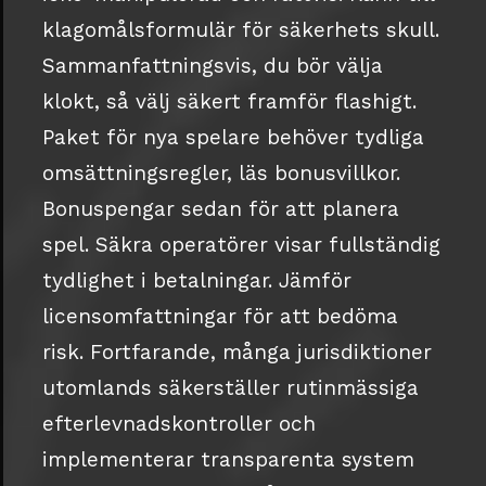
klagomålsformulär för säkerhets skull.
Sammanfattningsvis, du bör välja
klokt, så välj säkert framför flashigt.
Paket för nya spelare behöver tydliga
omsättningsregler, läs bonusvillkor.
Bonuspengar sedan för att planera
spel. Säkra operatörer visar fullständig
tydlighet i betalningar. Jämför
licensomfattningar för att bedöma
risk. Fortfarande, många jurisdiktioner
utomlands säkerställer rutinmässiga
efterlevnadskontroller och
implementerar transparenta system