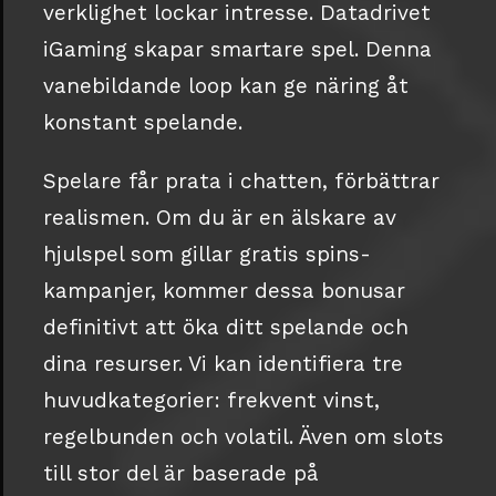
verklighet lockar intresse. Datadrivet
iGaming skapar smartare spel. Denna
vanebildande loop kan ge näring åt
konstant spelande.
Spelare får prata i chatten, förbättrar
realismen. Om du är en älskare av
hjulspel som gillar gratis spins-
kampanjer, kommer dessa bonusar
definitivt att öka ditt spelande och
dina resurser. Vi kan identifiera tre
huvudkategorier: frekvent vinst,
regelbunden och volatil. Även om slots
till stor del är baserade på