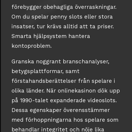
förebygger obehagliga överraskningar.
Om du spelar penny slots eller stora
insatser, tur krävs alltid att ta priser.
Smarta hjälpsystem hantera
kontoproblem.
Granska noggrant branschanalyser,
betygsplattformar, samt
förstahandsberättelser från spelare i
olika länder. När onlinekasinon dök upp
på 1990-talet expanderade videoslots.
Dessa egenskaper överensstämmer
med förhoppningarna hos spelare som
behandlar integritet och nöje lika