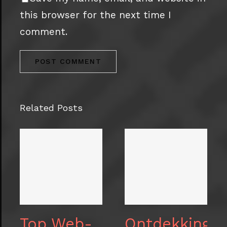
this browser for the next time I
comment.
Related Posts
Top Web-
Ontdekking