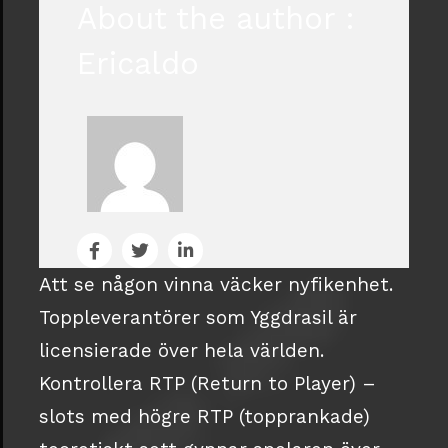
About the author :
Ericaldo
Att se någon vinna väcker nyfikenhet.
Toppleverantörer som Yggdrasil är
licensierade över hela världen.
Kontrollera RTP (Return to Player) –
slots med högre RTP (topprankade)