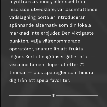
mynttransaktioner, eller spel från
nischade utvecklare, världsomfattande
vadslagning portaler introducerar
spännande alternativ som din lokala
marknad inte erbjuder. Den viktigaste
punkten, välja välrenommerade
operatörer, snarare än att frukta
lögner. Korta tidsgränser gäller ofta —
vissa incitament löper ut efter 72
timmar — plus spelregler som hindrar
dig från att spela favoriter.