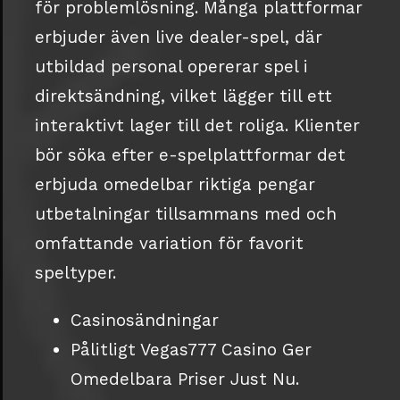
för problemlösning. Många plattformar
erbjuder även live dealer-spel, där
utbildad personal opererar spel i
direktsändning, vilket lägger till ett
interaktivt lager till det roliga. Klienter
bör söka efter e-spelplattformar det
erbjuda omedelbar riktiga pengar
utbetalningar tillsammans med och
omfattande variation för favorit
speltyper.
Casinosändningar
Pålitligt Vegas777 Casino Ger
Omedelbara Priser Just Nu.