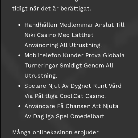
tidigt när det är berättigat.
Handhållen Medlemmar Anslut Till
Niki Casino Med Lätthet
Användning All Utrustning.
Mobiltelefon Kunder Prova Globala
Turneringar Smidigt Genom All
Utrustning.
Spelare Njut Av Dygnet Runt Vård
Via Pålitliga Cool.Cat Casino.
Användare Få Chansen Att Njuta
Av Dagliga Spel Omedelbart.
Många onlinekasinon erbjuder