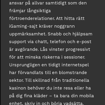
ansvar på allvar samtidigt som den
främjar långsiktiga
förtroenderelationer. Att hitta rätt
iGaming-sajt kräver noggrann
uppmärksamhet. Snabb och hjälpsam
support via chatt, telefon och e-post
är avgörande. Lås vinster progressivt
för att minska riskerna i sessioner.
Ursprungligen en tidigt internetspel
har förvandlats till en blomstrande
sektor. Till skillnad från traditionella
kasinon behöver du inte resa eller ha
på dig fina kläder – ta bara din mobila
enhet, skriv in och börja vadsätta.