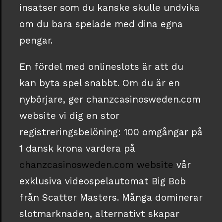
insatser som du kanske skulle undvika
om du bara spelade med dina egna
pengar.
En fördel med onlineslots är att du
kan byta spel snabbt. Om du är en
nybörjare, ger chanzcasinosweden.com
website vi dig en stor
registreringsbelöning: 100 omgångar på
1 dansk krona vardera på
chanzcasinosweden.com website
vår
exklusiva videospelautomat Big Bob
från Scatter Masters. Många dominerar
slotmarknaden, alternativt skapar