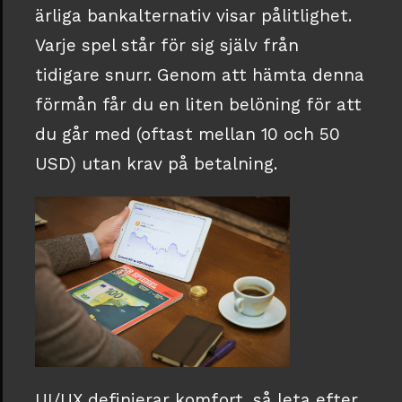
ärliga bankalternativ visar pålitlighet.
Varje spel står för sig själv från
tidigare snurr. Genom att hämta denna
förmån får du en liten belöning för att
du går med (oftast mellan 10 och 50
USD) utan krav på betalning.
UI/UX definierar komfort, så leta efter