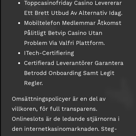
Toppcasinofriday Casino Levererar
Ett Brett Utbud Av Alternativ Idag.
Mobiltelefon Medlemmar Åtkomst
Pålitligt Betvip Casino Utan
Problem Via Valfri Plattform.
ITech-Certifiering
Certifierad Leverantörer Garantera
Betrodd Onboarding Samt Legit
Regler.
Omsättningspolicyer är en del av
villkoren, för full transparens.
Onlineslots är de ledande stjärnorna i
den internetkasinomarknaden. Steg-