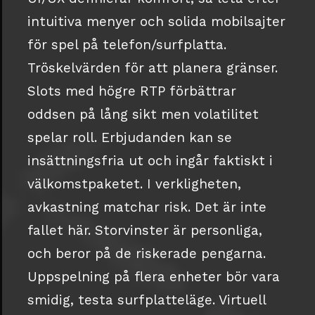
intuitiva menyer och solida mobilsajter
för spel på telefon/surfplatta.
Tröskelvärden för att planera gränser.
Slots med högre RTP förbättrar
oddsen på lång sikt men volatilitet
spelar roll. Erbjudanden kan se
insättningsfria ut och ingår faktiskt i
välkomstpaketet. I verkligheten,
avkastning matchar risk. Det är inte
fallet här. Storvinster är personliga,
och beror på de riskerade pengarna.
Uppspelning på flera enheter bör vara
smidig, testa surfplatteläge. Virtuell