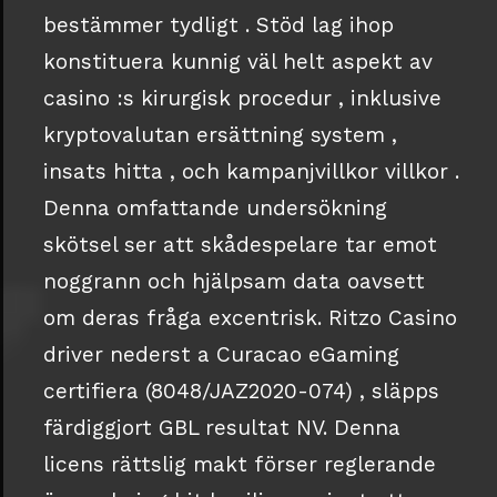
bestämmer tydligt . Stöd lag ihop
konstituera kunnig väl helt aspekt av
casino :s kirurgisk procedur , inklusive
kryptovalutan ersättning system ,
insats hitta , och kampanjvillkor villkor .
Denna omfattande undersökning
skötsel ser att skådespelare tar emot
noggrann och hjälpsam data oavsett
om deras fråga excentrisk. Ritzo Casino
driver nederst a Curacao eGaming
certifiera (8048/JAZ2020-074) , släpps
färdiggjort GBL resultat NV. Denna
licens rättslig makt förser reglerande