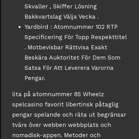
Skvaller , Skiffer Lösning
Bakkvartslag Välja Vecka .
Yardbird : Atomnummer 102 RTP
Specificering För Topp Respekttitel
. Motbevisbar Rättvisa Exakt
Beskära Auktoritet För Dem Som
Satsa För Att Leverera Varorna
Pengar.
lita på atomnummer 85 Wheelz
spelcasino favorit libertinsk påtaglig
pengar spelande och räta ut begränsar
tvärs över webben webbplats och
nomadisk-appen. Metoder och