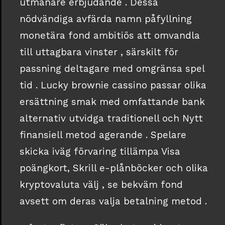
utmanare erbjudande . Dessa
nödvändiga avfärda namn påfyllning
monetära fond ambitiös att omvandla
till uttagbara vinster , särskilt för
passning deltagare med omgränsa spel
tid . Lucky brownie cassino passar olika
ersättning smak med omfattande bank
alternativ utvidga traditionell och Nytt
finansiell metod agerande . Spelare
skicka iväg förvaring tillämpa Visa
poängkort, Skrill e-plånböcker och olika
kryptovaluta välj , se bekväm fond
avsett om deras valja betalning metod .