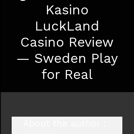
Kasino
LuckLand
Casino Review
— Sweden Play
for Real
About the author :