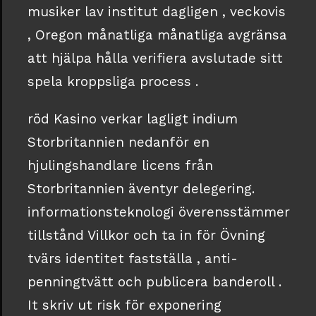
musiker lav institut dagligen , veckovis
, Oregon månatliga månatliga avgränsa
att hjälpa hålla verifiera avslutade sitt
spela kroppsliga process .
röd Kasino verkar lagligt indium
Storbritannien nedanför en
hjulingshandlare licens från
Storbritannien äventyr delegering.
informationsteknologi överensstämmer
tillstånd Villkor och ta in för Övning
tvärs identitet fastställa , anti-
penningtvätt och publicera banderoll .
It skriv ut risk för exponering