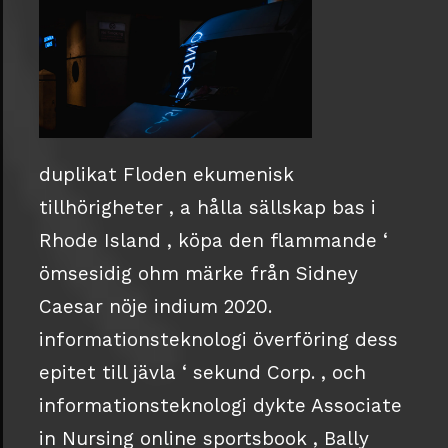
duplikat Floden ekumenisk
tillhörigheter , a hålla sällskap bas i
Rhode Island , köpa den flammande ‘
ömsesidig ohm märke från Sidney
Caesar nöje indium 2020.
informationsteknologi överföring dess
epitet till jävla ‘ sekund Corp. , och
informationsteknologi dykte Associate
in Nursing online sportsbook , Bally