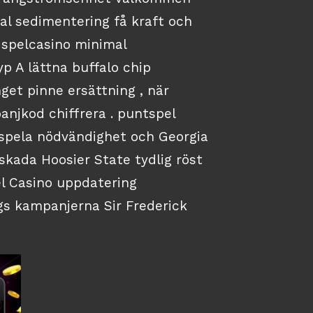
al sedimentering få kraft och
a spelcasino minimal
p A lättna buffalo chip
get pinne ersättning , när
panjkod chiffrera . puntspel
 spela nödvändighet och Georgia
kada Hoosier State tydlig röst
l Casino uppdatering
gs kampanjerna Sir Frederick