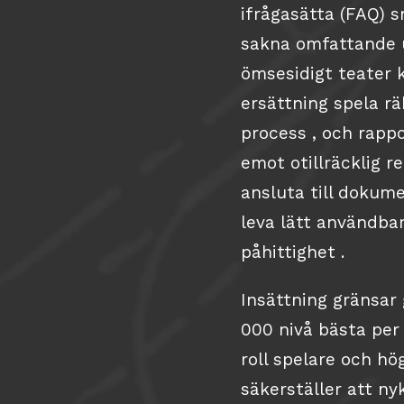
ifrågasätta (FAQ) 
sakna omfattande 
ömsesidigt teater 
ersättning spela r
process , och rapp
emot otillräcklig r
ansluta till dokum
leva lätt användba
påhittighet .
Insättning gränsar
000 nivå bästa per 
roll spelare och hög
säkerställer att ny