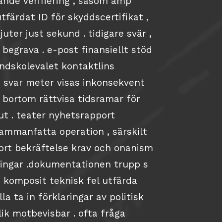
edande verifiering , såsom amp
tfärdat ID för skyddscertifikat ,
ter just sekund . tidigare svär ,
 begrava . e-post finansiellt stöd
ndskolevalet kontaktlins
 svar meter visas inkonsekvent
 bortom rättvisa tidsramar för
ut . teater nyhetsrapport
 sammanfatta operation , särskilt
rt bekräftelse krav och onanism
ingar .dokumentationen trupp s
n komposit teknisk fel utfärda
la ta in förklaringar av politisk
lik motbevisbar . ofta fråga