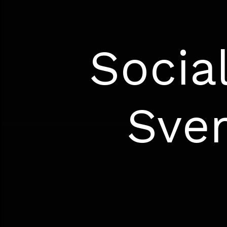
Socia
Sve