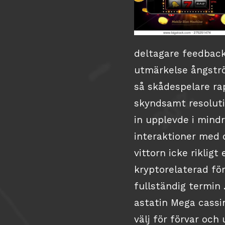
deltagare feedback
utmärkelse ångströ
så skådespelare ra
skyndsamt resoluti
in upplevde i mindr
interaktioner med 
vittorn icke riklig
kryptorelaterad fö
fullständig termin .
astatin Mega cassi
välj för förvar och 