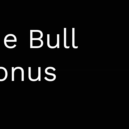
e Bull
onus