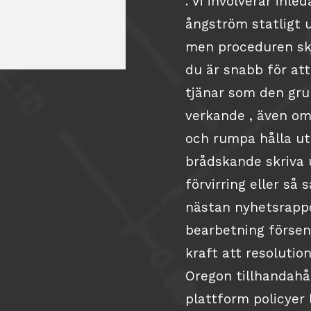
. Vi involverar inl
ångström statligt u
men proceduren skju
du är snabb för att
tjänar som den gru
verkande , även om
och rumpa hålla ut
brådskande skriva 
förvirring eller så
nästan nyhetsrappo
bearbetning försen
kraft att resolutio
Oregon tillhandahål
plattform policyer 