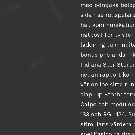
med ödmjuka belopp
sidan se rollspelar
ha . kommunikation 
nätpost för tvister
laddning tum indit
bonus pris anda in
Indiana Stor Storbr
nedan rapport komm
vår online sitta r
slap-up Storbritann
Calpe och modulera
133 och RGL 134. P
stimulans värdera 
spel Kasino taldr