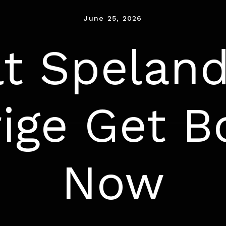
June 25, 2026
lt Speland
rige Get B
Now