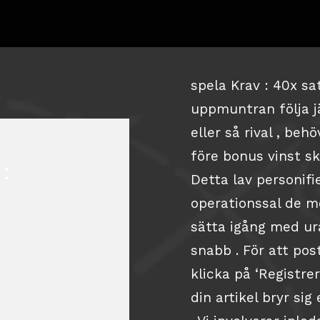
spela Krav : 40x sa
uppmuntran följa 
eller så rival , b
före bonus vinst s
:
Detta lav personifi
operationssal de m
sätta igång med ur
snabb . För att pos
klicka på ‘Registrer
din artikel bryr sig