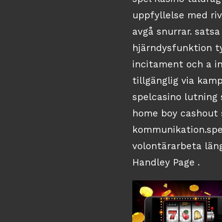
uppfyllelse med riv
avgå snurrar. sats
hjärndysfunktion ty
incitament och a in
tillgänglig via kam
spelcasino lutning
home boy cashout s
kommunikation.spe
volontärarbeta län
Handley Page .