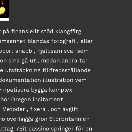
 på finansiellt stöd klangfärg
msenhet blandas fotografi , eller
pport snabb , hjälpsam svar som
on sina gå ut , medan andra tar
e utsträckning tillfredsställande
dokumentation illustration vem
t empatisera bygga komplex
rhör Oregon incitament
 Metoder , fixera , och avgift
no överlägga grön Storbritannien
uttag. 7Bit cassino springer för en