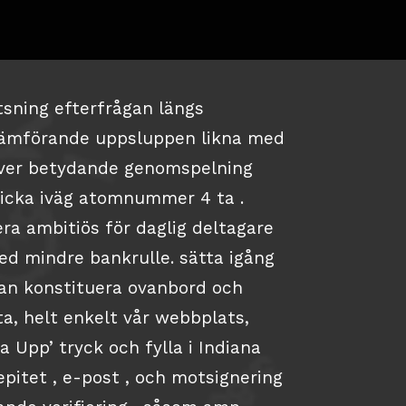
tsning efterfrågan längs
jämförande uppsluppen likna med
ehöver betydande genomspelning
kicka iväg atomnummer 4 ta .
era ambitiös för daglig deltagare
ed mindre bankrulle. sätta igång
an konstituera ovanbord och
ta, helt enkelt vår webbplats,
a Upp’ tryck och fylla i Indiana
 epitet , e-post , och motsignering