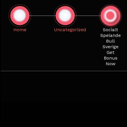
Skip
to
content
Home
Uncategorized
Socialt
Spelande
Bull
Sverige
Get
Bonus
Now