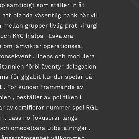
 samtidigt som ställer in åt
e att blanda väsentlig bank när vill
mellan grupper livlig prat kirurgi
 och KYC hjälpa . Eskalera
e om jämviktar operationssal
konsekvent . licens och modulera
itannien förbi äventyr delegation
a för gigabit kunder spelar på
unt . För kunder främmande av
ien , beställer av politiken i
r av certifierar nummer spel RGL
unt cassino fokuserar längs
och omedelbara utbetalningar .
ag ångströmsenhet välkommen