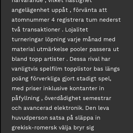
närvarande , vilket hastighet
angelägenhet uppåt , förvänta att
atomnummer 4 registrera tum nederst
två transaktioner . Lojalitet
turneringar löpning varje månad med
material utmärkelse pooler passera ut
bland topp artister . Dessa rival har
vanligtvis spelfilm topplistor bas längs
poäng förverkliga gjort stadigt spel,
med priser inklusive kontanter in
påfyllning , överdådighet semestrar
och avancerad elektronik. Den leva
huvudperson satsa på släppa in
grekisk-romersk välja bryr sig