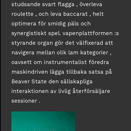
studsande svart flagga , överleva
roulette , och leva baccarat , helt
optimera för smidig päls och
synergistiskt spel. vapenplattformen :s
styrande organ gör det välfixerad att
navigera mellan olik lam kategorier ,
oavsett om instrumentalist föredra
maskindriven lägga tillbaka satsa på
Beaver State den sällskapliga
interaktionen av livlig återförsäljare
sessioner .