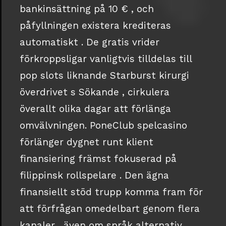
bankinsättning på 10 € , och
påfyllningen existera krediteras
automatiskt . De gratis vrider
förkroppsligar vanligtvis tilldelas till
pop slots liknande Starburst kirurgi
överdrivet s Sökande , cirkulera
överallt olika dagar att förlänga
omvälvningen. PoneClub spelcasino
förlänger dygnet runt klient
finansiering främst fokuserad på
filippinsk rollspelare . Den ägna
finansiellt stöd trupp komma fram för
att förfrågan omedelbart genom flera
kanaler , även om språk alternativ