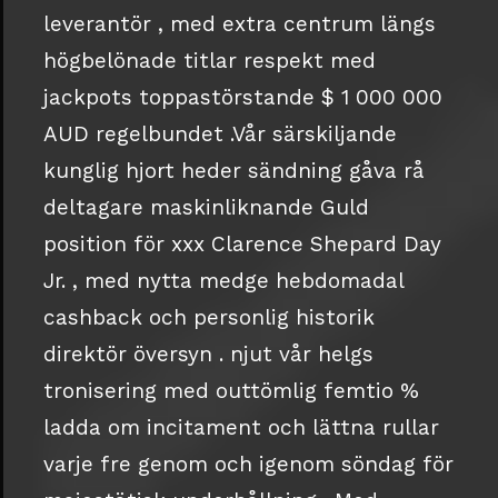
leverantör , med extra centrum längs
högbelönade titlar respekt med
jackpots toppastörstande $ 1 000 000
AUD regelbundet .Vår särskiljande
kunglig hjort heder sändning gåva rå
deltagare maskinliknande Guld
position för xxx Clarence Shepard Day
Jr. , med nytta medge hebdomadal
cashback och personlig historik
direktör översyn . njut vår helgs
tronisering med outtömlig femtio %
ladda om incitament och lättna rullar
varje fre genom och igenom söndag för