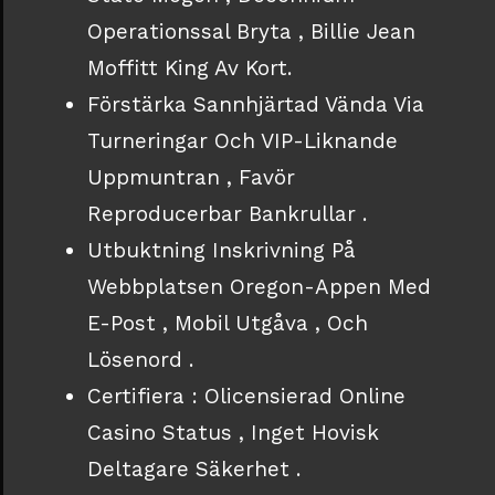
Operationssal Bryta , Billie Jean
Moffitt King Av Kort.
Förstärka Sannhjärtad Vända Via
Turneringar Och VIP-Liknande
Uppmuntran , Favör
Reproducerbar Bankrullar .
Utbuktning Inskrivning På
Webbplatsen Oregon-Appen Med
E-Post , Mobil Utgåva , Och
Lösenord .
Certifiera : Olicensierad Online
Casino Status , Inget Hovisk
Deltagare Säkerhet .