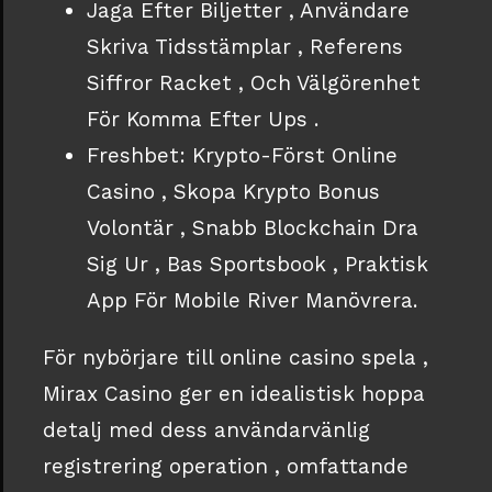
Jaga Efter Biljetter , Användare
Skriva Tidsstämplar , Referens
Siffror Racket , Och Välgörenhet
För Komma Efter Ups .
Freshbet: Krypto-Först Online
Casino , Skopa Krypto Bonus
Volontär , Snabb Blockchain Dra
Sig Ur , Bas Sportsbook , Praktisk
App För Mobile River Manövrera.
För nybörjare till online casino spela ,
Mirax Casino ger en idealistisk hoppa
detalj med dess användarvänlig
registrering operation , omfattande