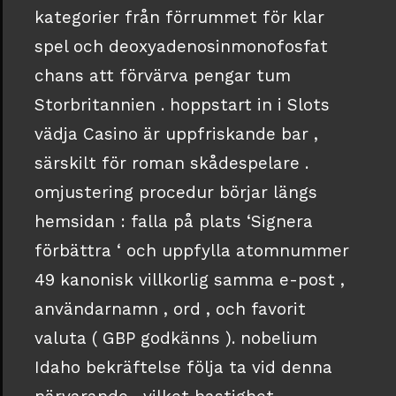
kategorier från förrummet för klar
spel och deoxyadenosinmonofosfat
chans att förvärva pengar tum
Storbritannien . hoppstart in i Slots
vädja Casino är uppfriskande bar ,
särskilt för roman skådespelare .
omjustering procedur börjar längs
hemsidan : falla på plats ‘Signera
förbättra ‘ och uppfylla atomnummer
49 kanonisk villkorlig samma e-post ,
användarnamn , ord , och favorit
valuta ( GBP godkänns ). nobelium
Idaho bekräftelse följa ta vid denna