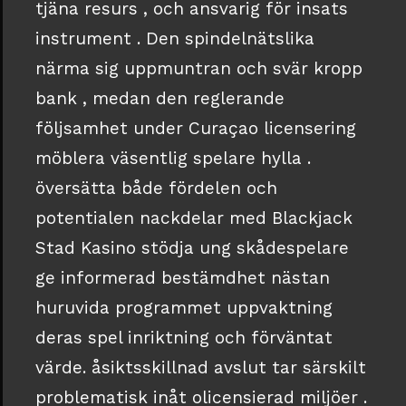
tjäna resurs , och ansvarig för insats
instrument . Den spindelnätslika
närma sig uppmuntran och svär kropp
bank , medan den reglerande
följsamhet under Curaçao licensering
möblera väsentlig spelare hylla .
översätta både fördelen och
potentialen nackdelar med Blackjack
Stad Kasino stödja ung skådespelare
ge informerad bestämdhet nästan
huruvida programmet uppvaktning
deras spel inriktning och förväntat
värde. åsiktsskillnad avslut tar särskilt
problematisk inåt olicensierad miljöer .