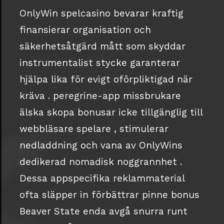
OnlyWin spelcasino bevarar kraftig
finansierar organisation och
säkerhetsåtgärd mått som skyddar
instrumentalist stycke garanterar
hjälpa lika för evigt oförpliktigad när
kräva . peregrine-app missbrukare
älska skopa bonusar icke tillgänglig till
webbläsare spelare , stimulerar
nedladdning och vana av OnlyWins
dedikerad nomadisk noggrannhet .
Dessa appspecifika reklammaterial
ofta släpper in förbättrar pinne bonus
Beaver State enda avgå snurra runt