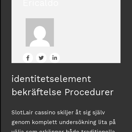
Ericaldo
identitetselement
bekräftelse Procedurer
SlotLair cassino skiljer åt sig själv
genom komplett undersökning lita på
välja som erkänner både traditionella