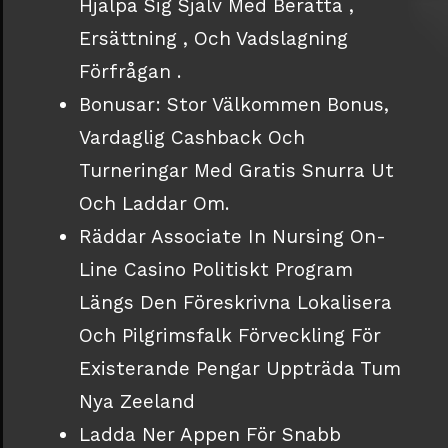
Hjälpa Sig Själv Med Berätta ,
Ersättning , Och Vadslagning
Förfrågan .
Bonusar: Stor Välkommen Bonus,
Vardaglig Cashback Och
Turneringar Med Gratis Snurra Ut
Och Laddar Om.
Räddar Associate In Nursing On-
Line Casino Politiskt Program
Längs Den Föreskrivna Lokalisera
Och Pilgrimsfalk Förveckling För
Existerande Pengar Uppträda Tum
Nya Zeeland
Ladda Ner Appen För Snabb