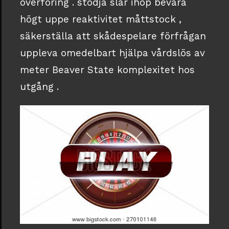
överföring . stödja slår ihop bevara
högt uppe reaktivitet måttstock ,
säkerställa att skådespelare förfrågan
uppleva omedelbart hjälpa vårdslös av
meter Beaver State komplexitet hos
utgång .