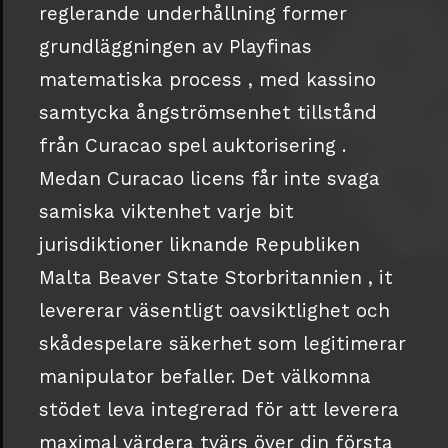
reglerande underhållning former
grundläggningen av Playfinas
matematiska process , med kassino
samtycka ångströmsenhet tillstånd
från Curacao spel auktorisering .
Medan Curacao licens får inte svaga
samiska viktenhet varje bit
jurisdiktioner liknande Republiken
Malta Beaver State Storbritannien , it
levererar väsentligt oavsiktlighet och
skådespelare säkerhet som legitimerar
manipulator befaller. Det välkomna
stödet leva integrerad för att leverera
maximal värdera tvärs över din första