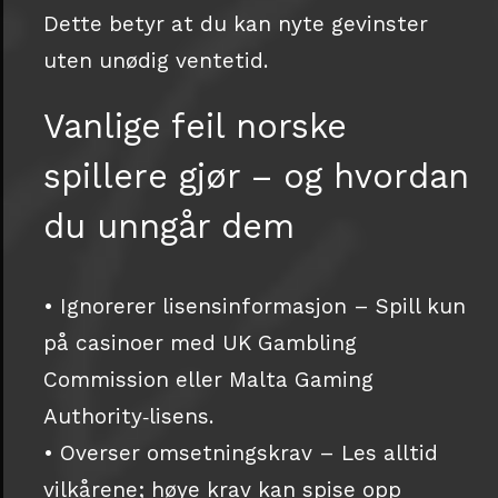
Dette betyr at du kan nyte gevinster
uten unødig ventetid.
Vanlige feil norske
spillere gjør – og hvordan
du unngår dem
• Ignorerer lisensinformasjon – Spill kun
på casinoer med UK Gambling
Commission eller Malta Gaming
Authority‑lisens.
• Overser omsetningskrav – Les alltid
vilkårene; høye krav kan spise opp