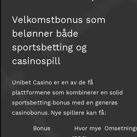
Velkomstbonus som
belønner både
sportsbetting og
casinospill
Unibet Casino er en av de få
plattformene som kombinerer en solid
sportsbetting‑bonus med en generøs
casinobonus. Nye spillere kan få:
Bonus
Hvor mye
Omsetning