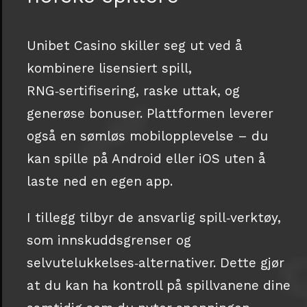
Unibet Casino skiller seg ut ved å
kombinere lisensiert spill,
RNG‑sertifisering, raske uttak, og
generøse bonuser. Plattformen leverer
også en sømløs mobilopplevelse – du
kan spille på Android eller iOS uten å
laste ned en egen app.
I tillegg tilbyr de ansvarlig spill‑verktøy,
som innskuddsgrenser og
selvutelukkelses‑alternativer. Dette gjør
at du kan ha kontroll på spillvanene dine