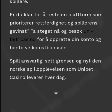
spillere.
Er du klar for å teste en plattform som
prioriterer rettferdighet og spillerens
gevinst? Ta steget nå og besøk
uni-
bet1.casino
for å opprette din konto og
hente velkomstbonusen.
Spill ansvarlig, sett grenser, og nyt den
norske spillopplevelsen som Unibet
Casino leverer hver dag.