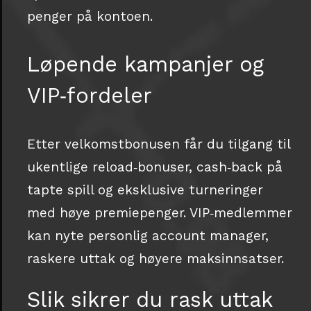
penger på kontoen.
Løpende kampanjer og
VIP‑fordeler
Etter velkomstbonusen får du tilgang til
ukentlige reload‑bonuser, cash‑back på
tapte spill og eksklusive turneringer
med høye premiepenger. VIP‑medlemmer
kan nyte personlig account manager,
raskere uttak og høyere maksinnsatser.
Slik sikrer du rask uttak