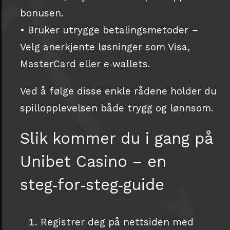
bonusen.
• Bruker utrygge betalingsmetoder –
Velg anerkjente løsninger som Visa,
MasterCard eller e‑wallets.
Ved å følge disse enkle rådene holder du
spillopplevelsen både trygg og lønnsom.
Slik kommer du i gang på
Unibet Casino – en
steg‑for‑steg‑guide
Registrer deg på nettsiden med