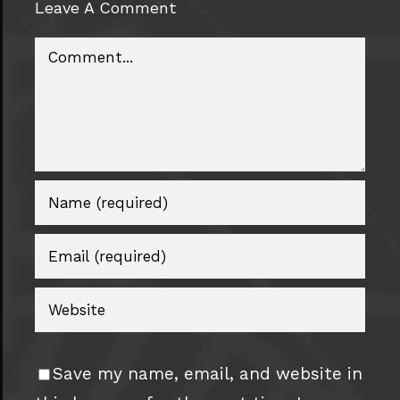
Leave A Comment
Comment
Save my name, email, and website in