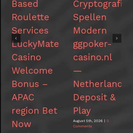
Based
Cryptografis
Roulette
Spellen
Services
Modern
LuckyMate
ggpoker-
Casino
casino.nl
Welcome
—
Bonus –
Netherlands
APAC
Deposit &
region Bet
Play
Now
August 5th, 2026
|
0
Comments