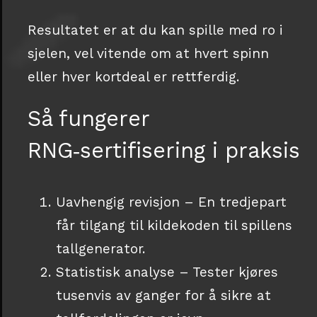
Resultatet er at du kan spille med ro i
sjelen, vel vitende om at hvert spinn
eller hver kortdeal er rettferdig.
Så fungerer
RNG‑sertifisering i praksis
Uavhengig revisjon – En tredjepart
får tilgang til kildekoden til spillens
tallgenerator.
Statistisk analyse – Tester kjøres
tusenvis av ganger for å sikre at