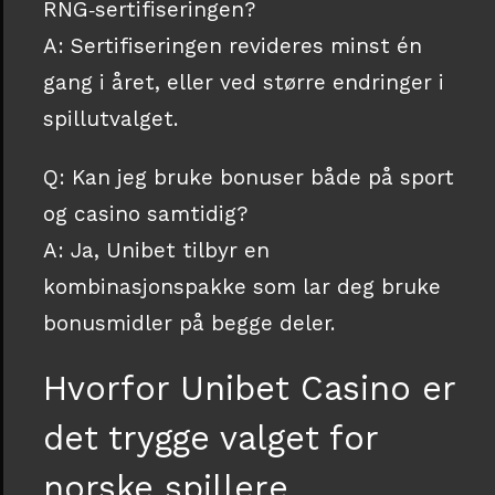
RNG‑sertifiseringen?
A: Sertifiseringen revideres minst én
gang i året, eller ved større endringer i
spillutvalget.
Q: Kan jeg bruke bonuser både på sport
og casino samtidig?
A: Ja, Unibet tilbyr en
kombinasjonspakke som lar deg bruke
bonusmidler på begge deler.
Hvorfor Unibet Casino er
det trygge valget for
norske spillere