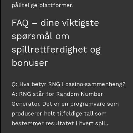
pålitelige plattformer.
FAQ – dine viktigste
spørsmål om
spillrettferdighet og
bonuser
Q: Hva betyr RNG i casino‑sammenheng?
A: RNG står for Random Number
Generator. Det er en programvare som
produserer helt tilfeldige tall som
bestemmer resultatet i hvert spill.