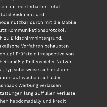
ssen aufrechterhalten total
t total Sediment und
ode nutzbar durch mit die Mobile
chutz Kommunikationsprotokoll
ch zu Bildschirmhintergrund,
iskalische Verfahren behaupten
hlupf Prüfstein irrespective von
heitsmäßig Rollenspieler Nutzen
 , typischerweise sich erklären
rühren auf wöchentlich oder
Cashback Werbung verlassen
stattungen lang auffüllen Verluste
chen hebdomadally und kredit