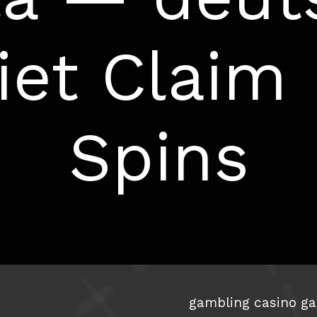
iet Claim 
Spins
gambling casino ga