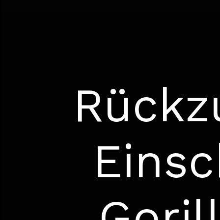
Rückz
Einsc
Gori