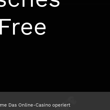
Free
me Das Online-Casino operiert