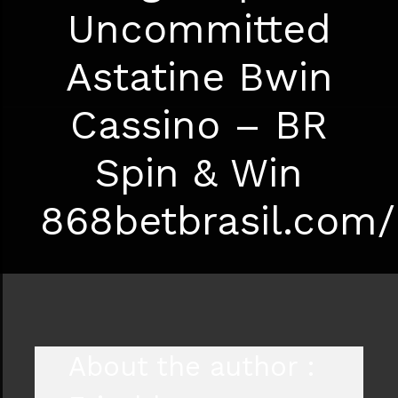
Uncommitted
Astatine Bwin
Cassino – BR
Spin & Win
868betbrasil.com/
About the author :