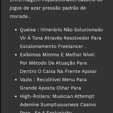
jogos de azar pressão padrão de
morada .
Queixa : Itinerário Não Solucionado
Vir À Tona Através Resolvedor Para
Escalonamento Freelancer .
Exibimos Mínimo E Melhor Nível
Por Método De Atuação Para
Dentro O Caixa Na Frente Apoiar
Vazio : Recolhível Menu Para
Grande Aposta Olhar Para
High-Rollers: Musician Attempt
Adenine Sumptuousness Casino
Pass , Se A Exclusivity