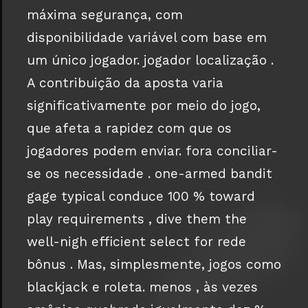
máxima segurança, com
disponibilidade variável com base em
um único jogador. jogador localização .
A contribuição da aposta varia
significativamente por meio do jogo,
que afeta a rapidez com que os
jogadores podem enviar. fora conciliar-
se os necessidade . one-armed bandit
gage typical conduce 100 % toward
play requirements , dive them the
well-nigh efficient select for rede
bônus . Mas, simplesmente, jogos como
blackjack e roleta. menos , às vezes