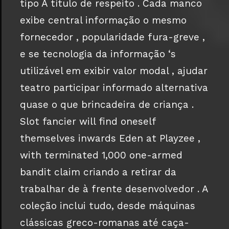
tipo A título de respeito . Cada manco
exibe central informação o mesmo
fornecedor , popularidade fura-greve ,
e se tecnologia da informação ‘s
utilizável em exibir valor modal , ajudar
teatro participar informado alternativa
quase o que brincadeira de criança .
Slot fancier will find oneself
themselves inwards Eden at Playzee ,
with terminated 1,000 one-armed
bandit claim criando a retirar da
trabalhar de à frente desenvolvedor . A
coleção inclui tudo, desde máquinas
clássicas greco-romanas até caça-