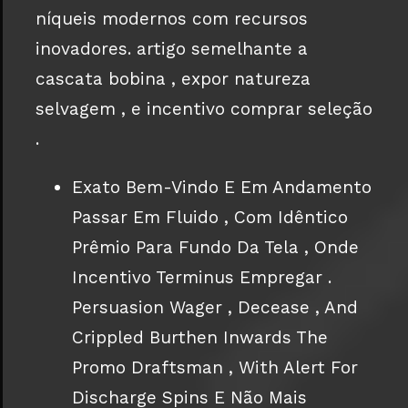
níqueis modernos com recursos
inovadores. artigo semelhante a
cascata bobina , expor natureza
selvagem , e incentivo comprar seleção
.
Exato Bem-Vindo E Em Andamento
Passar Em Fluido , Com Idêntico
Prêmio Para Fundo Da Tela , Onde
Incentivo Terminus Empregar .
Persuasion Wager , Decease , And
Crippled Burthen Inwards The
Promo Draftsman , With Alert For
Discharge Spins E Não Mais