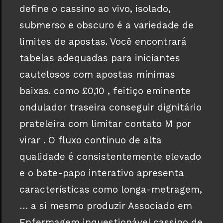
define o cassino ao vivo, isolado,
submerso e obscuro é a variedade de
limites de apostas. Você encontrará
tabelas adequadas para iniciantes
cautelosos com apostas mínimas
baixas. como £0,10 , feitiço eminente
ondulador traseira conseguir dignitário
prateleira com limitar contato M por
virar . O fluxo contínuo de alta
qualidade é consistentemente elevado
e o bate-papo interativo apresenta
características como longa-metragem,
… a si mesmo produzir Associado em
Enfermagem inquestionável cassino de