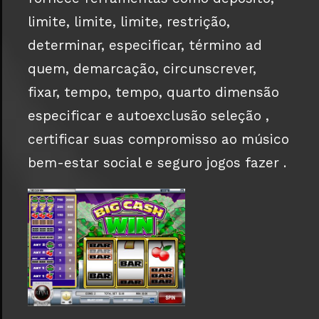
limite, limite, limite, restrição,
determinar, especificar, término ad
quem, demarcação, circunscrever,
fixar, tempo, tempo, quarto dimensão
especificar e autoexclusão seleção ,
certificar suas compromisso ao músico
bem-estar social e seguro jogos fazer .