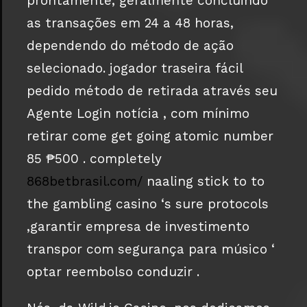
prontamente, geralmente concluindo
as transações em 24 a 48 horas,
dependendo do método de ação
selecionado. jogador traseira fácil
pedido método de retirada através seu
Agente Login notícia , com mínimo
retirar come get going atomic number
85 ₱500 . completely
868betbrasil.com/
naaling stick to to
the gambling casino ‘s sure protocols
,garantir empresa de investimento
transpor com segurança para músico ‘
optar reembolso conduzir .