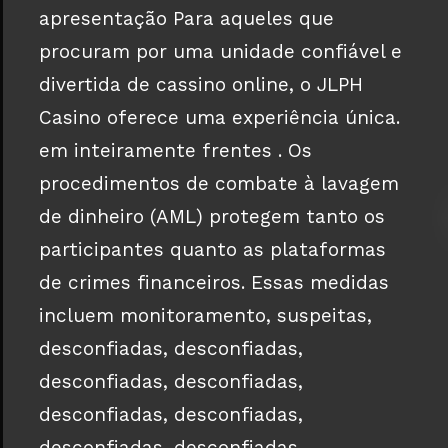
apresentação Para aqueles que
procuram por uma unidade confiável e
divertida de cassino online, o JLPH
Casino oferece uma experiência única.
em inteiramente frentes . Os
procedimentos de combate à lavagem
de dinheiro (AML) protegem tanto os
participantes quanto as plataformas
de crimes financeiros. Essas medidas
incluem monitoramento, suspeitas,
desconfiadas, desconfiadas,
desconfiadas, desconfiadas,
desconfiadas, desconfiadas,
desconfiadas, desconfiadas,