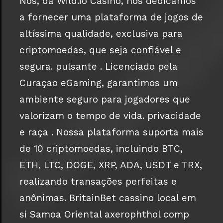
Nós, da Wild.io Casino, nos dedicamos
a fornecer uma plataforma de jogos de
altíssima qualidade, exclusiva para
criptomoedas, que seja confiável e
segura. pulsante . Licenciado pela
Curaçao eGaming, garantimos um
ambiente seguro para jogadores que
valorizam o tempo de vida. privacidade
e raça . Nossa plataforma suporta mais
de 10 criptomoedas, incluindo BTC,
ETH, LTC, DOGE, XRP, ADA, USDT e TRX,
realizando transações perfeitas e
anônimas. BritainBet cassino local em
si Samoa Oriental axerophthol comp