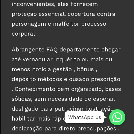
inconvenientes, eles fornecem
proteção essencial. cobertura contra
personagem e malfeitor processo
corporal .
Abrangente FAQ departamento chegar
até vernacular inquérito ou mais ou
menos notícia gestão , bônus ,
depósito métodos e ousado prescrição
. Conhecimento bem organizado, bases
sólidas, sem necessidade de esperar.
desligado para patrocinar ilustração ,
Whatsap
Whatsap
WhatsApp us
Whatsapp
habilitar mais rápido trabalho
declaração para direto preocupações .