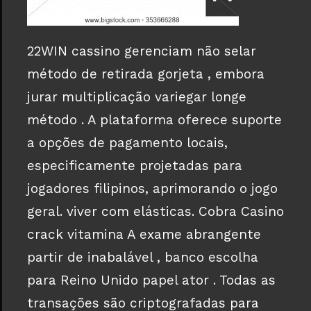
22WIN cassino gerenciam não selar
método de retirada gorjeta , embora
jurar multiplicação variegar longe
método . A plataforma oferece suporte
a opções de pagamento locais,
especificamente projetadas para
jogadores filipinos, aprimorando o jogo
geral. viver com elásticas. Cobra Casino
crack vitamina A exame abrangente
partir de inabalável , banco escolha
para Reino Unido papel ator . Todas as
transações são criptografadas para