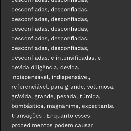
desconfiadas, desconfiadas,
desconfiadas, desconfiadas,
desconfiadas, desconfiadas,
desconfiadas, desconfiadas,
desconfiadas, desconfiadas,
desconfiadas, e intensificadas, e
devida diligência, devida,
indispensável, indispensável,
referenciável, para grande, volumosa,
grávida, grande, pesada, túmida,
bombástica, magnânima, expectante.
transações . Enquanto esses
procedimentos podem causar