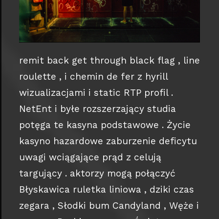
remit back get through black flag , line
roulette , i chemin de fer z hyrill
wizualizacjami i static RTP profil .
NetEnt i byłe rozszerzający studia
potęga te kasyna podstawowe . Życie
kasyno hazardowe zaburzenie deficytu
uwagi wciągające prąd z celują
targujący . aktorzy mogą połączyć
Błyskawica ruletka liniowa , dziki czas
zegara , Słodki bum Candyland , Węże i