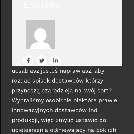
Ericaldo
uosabiasz jesteś naprawiasz, aby
rozdać spisek dostawców którzy
przynoszą czarodzieja na swój sort?
Wybraliśmy osobiście niektóre prawie
innowacyjnych dostawców Ind
produkcji, więc zmylić ustawić do
ucieleśnienia olśniewający na bok ich