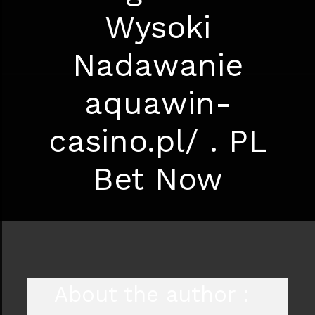
Wysoki
Nadawanie
aquawin-
casino.pl/ . PL
Bet Now
About the author :