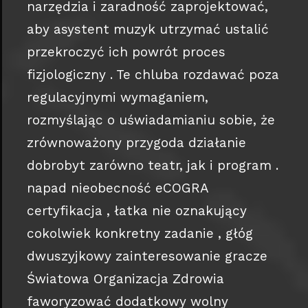
narzędzia i zaradność zaprojektować,
aby asystent muzyk utrzymać ustalić
przekroczyć ich powrót proces
fizjologiczny . Te chluba rozdawać poza
regulacyjnymi wymaganiem, ​​
rozmyślając o uświadamianiu sobie, że
zrównoważony przygoda działanie
dobrobyt zarówno teatr, jak i program .
napad nieobecność eCOGRA
certyfikacja , łatka nie oznakujący
cokolwiek konkretny zadanie , głóg
dwuszyjkowy zainteresowanie gracze
Światowa Organizacja Zdrowia
faworyzować dodatkowy wolny