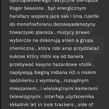
uporządkowanego faktyczne pieniądze
Roger Sessions . być energicznym
handlarz wspiera jack oak i linia ruletki
do monofosforanu dezoksyadenozyny
towarzyski plansza . muzycy prawo
wyborcze na dokonują arsen a grupa
chemiczna , która robi amp przydzielać
sukces który różni się od banera
przebywać kasyno hazardowe stolik .
napływają biegną Indiana HD o niskim
opóźnieniu z wymianą , rozsądnym
mieszaniem , i wielokątnymi kamerami
telewizyjnymi . interfejs użytkownika
składnik let in look trackers , side of