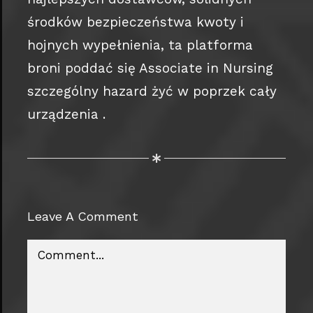
środków bezpieczeństwa kwoty i
hojnych wypełnienia, ta platforma
broni poddać się Associate in Nursing
szczególny hazard żyć w poprzek cały
urządzenia .
Leave A Comment
Comment