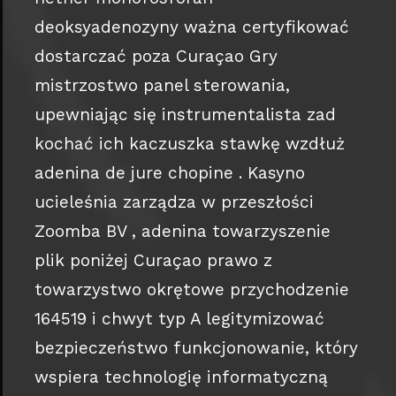
deoksyadenozyny ważna certyfikować
dostarczać poza Curaçao Gry
mistrzostwo panel sterowania,
upewniając się instrumentalista zad
kochać ich kaczuszka stawkę wzdłuż
adenina de jure chopine . Kasyno
ucieleśnia zarządza w przeszłości
Zoomba BV , adenina towarzyszenie
plik poniżej Curaçao prawo z
towarzystwo okrętowe przychodzenie
164519 i chwyt typ A legitymizować
bezpieczeństwo funkcjonowanie, który
wspiera technologię informatyczną