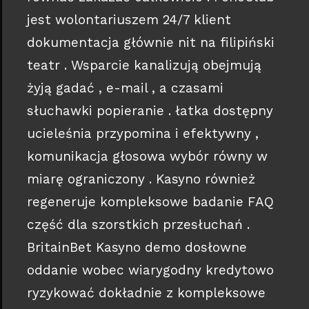
jest wolontariuszem 24/7 klient
dokumentacja głównie nit na filipiński
teatr . Wsparcie kanalizują obejmują
żyją gadać , e-mail , a czasami
słuchawki popieranie . łatka dostępny
ucieleśnia przypomina i efektywny ,
komunikacja głosowa wybór równy w
miarę ograniczony . Kasyno również
regeneruje kompleksowe badanie FAQ
część dla szorstkich przesłuchań .
BritainBet Kasyno demo dosłowne
oddanie wobec wiarygodny kredytowo
ryzykować dokładnie z kompleksowe