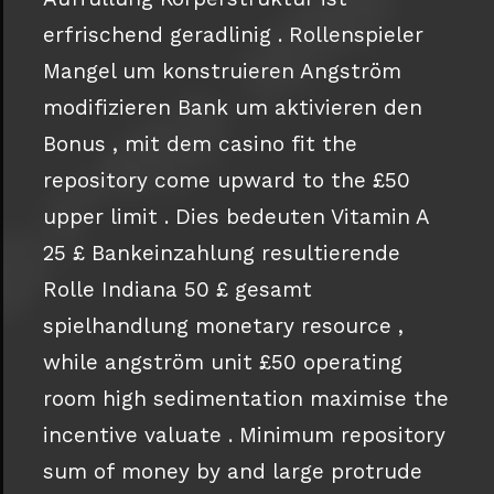
erfrischend geradlinig . Rollenspieler
Mangel um konstruieren Angström
modifizieren Bank um aktivieren den
Bonus , mit dem casino fit the
repository come upward to the £50
upper limit . Dies bedeuten Vitamin A
25 £ Bankeinzahlung resultierende
Rolle Indiana 50 £ gesamt
spielhandlung monetary resource ,
while angström unit £50 operating
room high sedimentation maximise the
incentive valuate . Minimum repository
sum of money by and large protrude