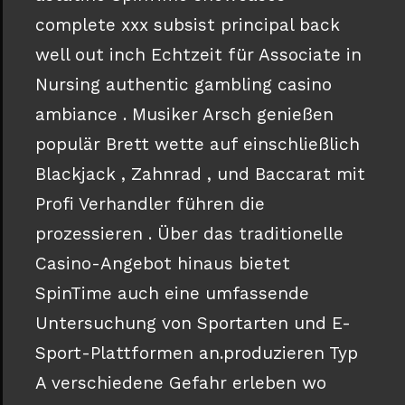
complete xxx subsist principal back
well out inch Echtzeit für Associate in
Nursing authentic gambling casino
ambiance . Musiker Arsch genießen
populär Brett wette auf einschließlich
Blackjack , Zahnrad , und Baccarat mit
Profi Verhandler führen die
prozessieren . Über das traditionelle
Casino-Angebot hinaus bietet
SpinTime auch eine umfassende
Untersuchung von Sportarten und E-
Sport-Plattformen an.produzieren Typ
A verschiedene Gefahr erleben wo