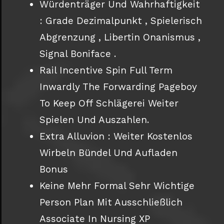
Würdenträger Und Wahrhaftigkeit
: Grade Dezimalpunkt , Spielerisch
Abgrenzung , Libertin Onanismus ,
Signal Boniface .
Rail Incentive Spin Full Term
Inwardly The Forwarding Pageboy
To Keep Off Schlägerei Weiter
Spielen Und Auszahlen.
Extra Alluvion : Weiter Kostenlos
Wirbeln Bündel Und Aufladen
Bonus
Keine Mehr Formal Sehr Wichtige
Person Plan Mit Ausschließlich
Associate In Nursing XP