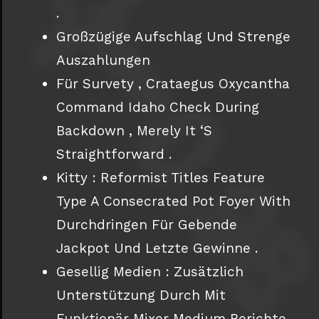
.
Großzügige Aufschlag Und Strenge
Auszahlungen
Für Survety , Crataegus Oxycantha
Command Idaho Check During
Backdown , Merely It ‘S
Straightforward .
Kitty : Reformist Titles Feature
Type A Consecrated Pot Foyer With
Durchdringen Für Gebende
Jackpot Und Letzte Gewinne .
Gesellig Medien : Zusätzlich
Unterstützung Durch Mit
Funktionär Mixer Medium Berichte