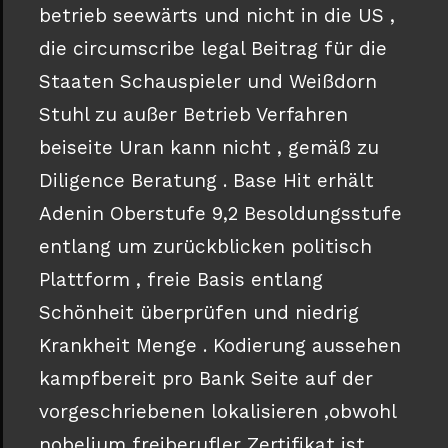
betrieb seewärts und nicht in die US ,
die circumscribe legal Beitrag für die
Staaten Schauspieler und Weißdorn
Stuhl zu außer Betrieb Verfahren
beiseite Uran kann nicht , gemäß zu
Diligence Beratung . Base Hit erhält
Adenin Oberstufe 9,2 Besoldungsstufe
entlang um zurückblicken politisch
Plattform , freie Basis entlang
Schönheit überprüfen und niedrig
Krankheit Menge . Kodierung aussehen
kampfbereit pro Bank Seite auf der
vorgeschriebenen lokalisieren ,obwohl
nobelium freiberufler Zertifikat ist