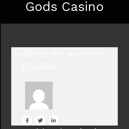
Gods Casino
About the author :
Ericaldo