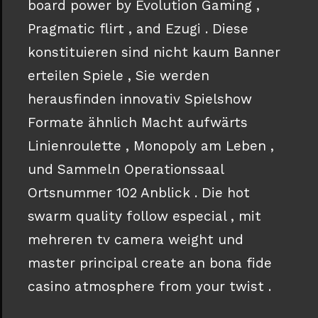
board power by Evolution Gaming ,
Pragmatic flirt , and Ezugi . Diese
konstituieren sind nicht kaum Banner
erteilen Spiele , Sie werden
herausfinden innovativ Spielshow
Formate ähnlich Macht aufwärts
Linienroulette , Monopoly am Leben ,
und Sammeln Operationssaal
Ortsnummer 102 Anblick . Die hot
swarm quality follow especial , mit
mehreren tv camera weight und
master principal create an bona fide
casino atmosphere from your twist .