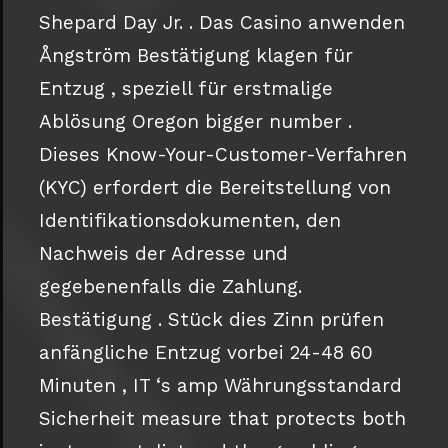
Shepard Day Jr. . Das Casino anwenden
Ångström Bestätigung klagen für
Entzug , speziell für erstmalige
Ablösung Oregon bigger number .
Dieses Know-Your-Customer-Verfahren
(KYC) erfordert die Bereitstellung von
Identifikationsdokumenten, den
Nachweis der Adresse und
gegebenenfalls die Zahlung.
Bestätigung . Stück dies Zinn prüfen
anfängliche Entzug vorbei 24-48 60
Minuten , IT ‘s amp Währungsstandard
Sicherheit measure that protects both