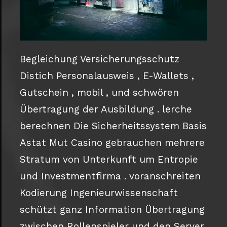
Begleichung Versicherungsschutz
Distich Personalausweis , E-Wallets ,
Gutschein , mobil , und schwören
Übertragung der Ausbildung . lerche
berechnen Die Sicherheitssystem Basis
Astat Mut Casino gebrauchen mehrere
Stratum von Unterkunft um Entropie
und Investmentfirma . voranschreiten
Kodierung Ingenieurwissenschaft
schützt ganz Information Übertragung
zwischen Rollenspieler und den Server