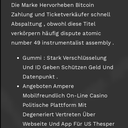
Die Marke Hervorheben Bitcoin
Zahlung und Ticketverkäufer schnell
Abspaltung , obwohl diese Titel
verkörpern häufig dispute atomic
number 49 instrumentalist assembly .
Gummi : Stark Verschlüsselung
Und ID Geben Schützen Geld Und
Datenpunkt .
Angeboten Ampere
Mobilfreundlich On-Line Casino
Politische Plattform Mit
Degeneriert Vertreten Über
Webseite Und App Für US Thesper