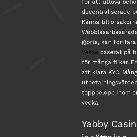
för att utlösa behör
decentraliserade 
Känna till orsaker
Webbläsarbaserade
gjorts, kan fortfa
Vegas
baserat på b
för många flikar. E
att klara KYC. Mån
utbetalningsvärden
toppbelopp inom en
vecka.
Yabby Casi