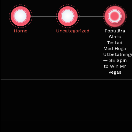
Skip
to
content
Home
Uncategorized
Populära
Slots
Testad
Med Höga
Utbetalning
— SE Spin
to Win Mr
Vegas