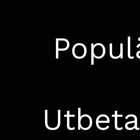
Popul
Utbeta