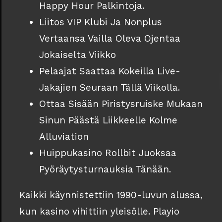
Happy Hour Palkintoja.
Liitos VIP Klubi Ja Nonplus
Vertaansa Vailla Oleva Ojentaa
Jokaiselta Viikko
Pelaajat Saattaa Kokeilla Live-
Jakajien Seuraan Tällä Viikolla.
Ottaa Sisään Piristysruiske Mukaan
Sinun Päästä Liikkeelle Kolme
Alluviation
Huippukasino Rollbit Juoksaa
Pyöräytysturnauksia Tänään.
Kaikki käynnistettiin 1990-luvun alussa,
kun kasino vihittiin yleisölle. Playio