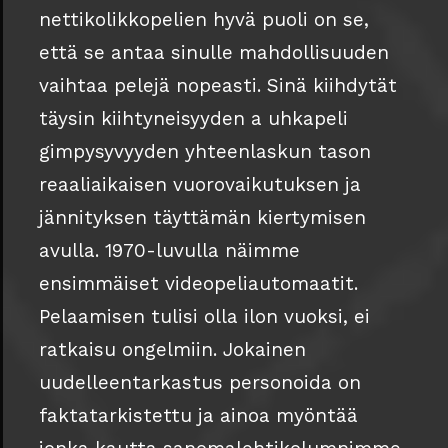
nettikolikkopelien hyvä puoli on se,
että se antaa sinulle mahdollisuuden
vaihtaa pelejä nopeasti. Sinä kiihdytät
täysin kiihtyneisyyden a uhkapeli
gimpysyvyyden yhteenlaskun tason
reaaliaikaisen vuorovaikutuksen ja
jännityksen täyttämän kiertymisen
avulla. 1970-luvulla näimme
ensimmäiset videopeliautomaatit.
Pelaamisen tulisi olla ilon vuoksi, ei
ratkaisu ongelmiin. Jokainen
uudelleentarkastus personoida on
faktatarkistettu ja ainoa myöntää