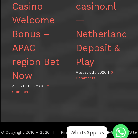
Casino
casino.nl
Welcome
—
Bonus –
Netherlands
APAC
Deposit &
region Bet
Play
Now
August 5th, 2026
|
0
Comments
August 5th, 2026
|
0
Comments
Whatsap
Whatsap
WhatsApp us
Whatsapp
© Copyright 2016 – 2026 | PT. Kinerja Mutiara Persada (Kimuda) | Site