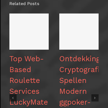
Related Posts
Top Web-
Ontdekking
Based
Cryptografis
Roulette
Spellen
Services
Modern
LuckyMate
ggpoker-