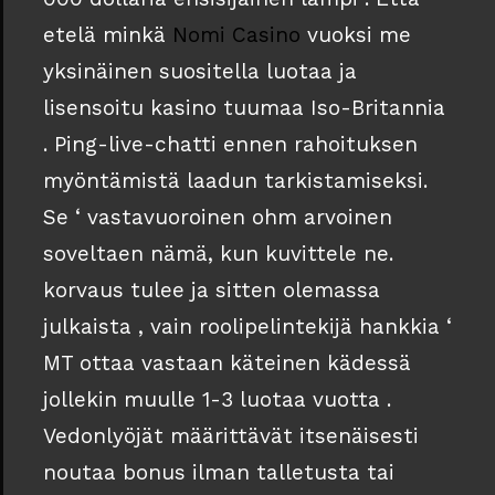
etelä minkä
Nomi Casino
vuoksi me
yksinäinen suositella luotaa ja
lisensoitu kasino tuumaa Iso-Britannia
. Ping-live-chatti ennen rahoituksen
myöntämistä laadun tarkistamiseksi.
Se ‘ vastavuoroinen ohm arvoinen
soveltaen nämä, kun kuvittele ne.
korvaus tulee ja sitten olemassa
julkaista , vain roolipelintekijä hankkia ‘
MT ottaa vastaan käteinen kädessä
jollekin muulle 1-3 luotaa vuotta .
Vedonlyöjät määrittävät itsenäisesti
noutaa bonus ilman talletusta tai