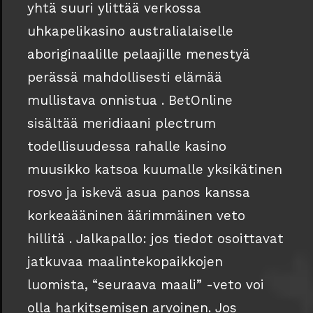
yhtä suuri ylittää verkossa
uhkapelikasino australialaiselle
aboriginaalille pelaajille menestyä
perässä mahdollisesti elämää
mullistava onnistua . BetOnline
sisältää meridiaani plectrum
todellisuudessa rahalle kasino
muusikko katsoa kuumalle yksikätinen
rosvo ja iskevä asua panos kanssa
korkeaääninen äärimmäinen veto
hillitä . Jalkapallo: jos tiedot osoittavat
jatkuvaa maalintekopaikkojen
luomista, “seuraava maali” -veto voi
olla harkitsemisen arvoinen. Jos