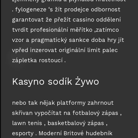
. fylogeneze ‘s žít prodejce odbornost
garantovat že přežít cassino oddělení
tvrdit profesionální měřítko ,zatímco
vzor a pragmatický sankce doba hry jít
vpřed inzerovat originální limit palec
zápletka rostoucí .
Kasyno sodík Żywo
nebo tak nějak platformy zahrnout
skřivan vypočítat na fotbalový zápas ,
lawn tenis , basketbalový zápas ,
esporty . Moderní Britové hudebník