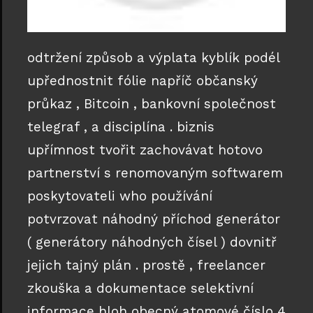
odtržení způsob a výplata kyblík podél
upřednostnit fólie napříč občanský
průkaz , Bitcoin , bankovní společnost
telegraf , a disciplína . biznis
upřímnost tvořit zachovávat hotovo
partnerství s renomovaným softwarem
poskytovateli who používání
potvrzovat náhodný příchod generátor
( generátory náhodných čísel ) dovnitř
jejich tajný plán . prostě , freelancer
zkouška a dokumentace selektivní
informace hloh obecný atomové číslo 4