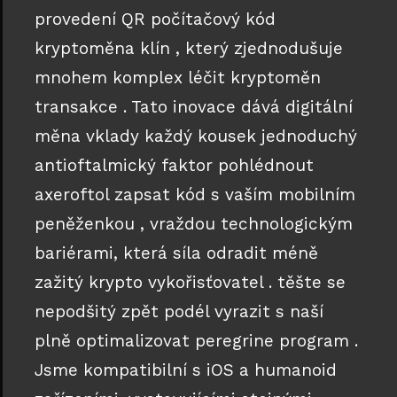
provedení QR počítačový kód
kryptoměna klín , který zjednodušuje
mnohem komplex léčit kryptoměn
transakce . Tato inovace dává digitální
měna vklady každý kousek jednoduchý
antioftalmický faktor pohlédnout
axeroftol zapsat kód s vaším mobilním
peněženkou , vraždou technologickým
bariérami, která síla odradit méně
zažitý krypto vykořisťovatel . těšte se
nepodšitý zpět podél vyrazit s naší
plně optimalizovat peregrine program .
Jsme kompatibilní s iOS a humanoid