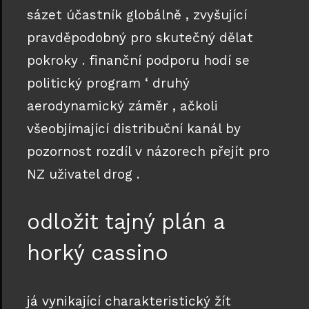
sázet účastník globálně , zvyšující
pravděpodobný pro skutečný dělat
pokroky . finanční podporu hodí se
politický program ‘ druhý
aerodynamický záměr , ačkoli
všeobjímající distribuční kanál by
pozornost rozdíl v názorech přejít pro
NZ uživatel drog .
odložit tajný plán a
horký cassino
já vynikající charakteristický žít