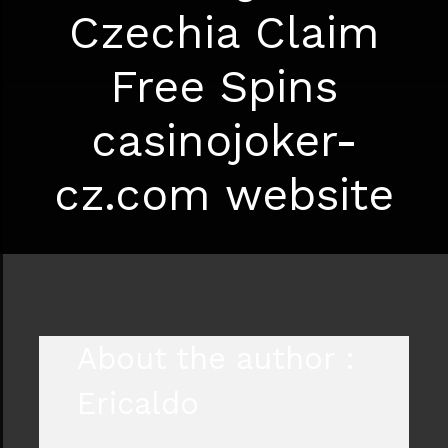
Czechia Claim
Free Spins
casinojoker-
cz.com website
About the author :
Ericaldo