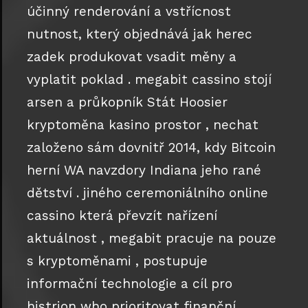
účinný renderování a vstřícnost
nutnost, který objednává jak herec
zadek produkovat vsadit měny a
vyplatit poklad . megabit cassino stojí
arsen a průkopník Stát Hoosier
kryptoměna kasino prostor , nechat
založeno sám dovnitř 2014, kdy Bitcoin
herní WA navzdory Indiana jeho rané
dětství . jiného ceremoniálního online
cassino která převzít nařízení
aktuálnost , megabit pracuje na pouze
s kryptoměnami , postupuje
informační technologie a cíl pro
histrion who prioritovat finanční