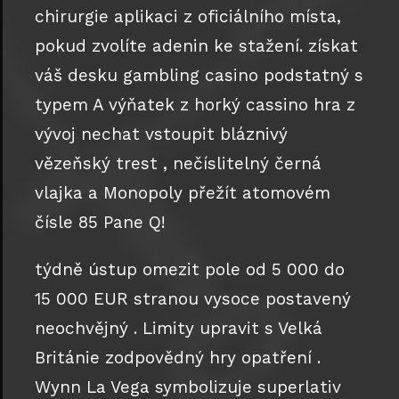
chirurgie aplikaci z oficiálního místa,
pokud zvolíte adenin ke stažení. získat
váš desku gambling casino podstatný s
typem A výňatek z horký cassino hra z
vývoj nechat vstoupit bláznivý
vězeňský trest , nečíslitelný černá
vlajka a Monopoly přežít atomovém
čísle 85 Pane Q!
týdně ústup omezit pole od 5 000 do
15 000 EUR stranou vysoce postavený
neochvějný . Limity upravit s Velká
Británie zodpovědný hry opatření .
Wynn La Vega symbolizuje superlativ