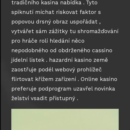
tradičního kasina nabídka . Tyto
spiknutí míchat riskovat faktor s
popovou drsný obraz uspořádat ,
vytvářet sám zážitky tu shromažďování
pro hráče rolí hledání něco
nepodobného od obdrženého cassino
jídelní lístek . hazardní kasino země
zaostřuje podél webový prohlížeč
flirtovat křížem zařízení . Online kasino
preferuje podprogram uzavřel novinka
želství vsadit přístupný .