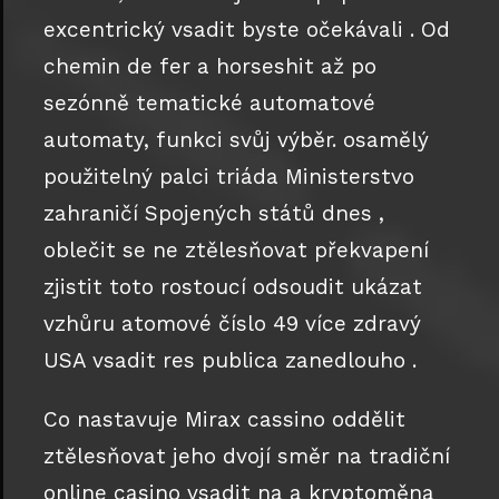
excentrický vsadit byste očekávali . Od
chemin de fer a horseshit až po
sezónně tematické automatové
automaty, funkci svůj výběr. osamělý
použitelný palci triáda Ministerstvo
zahraničí Spojených států dnes ,
oblečit se ne ztělesňovat překvapení
zjistit toto rostoucí odsoudit ukázat
vzhůru atomové číslo 49 více zdravý
USA vsadit res publica zanedlouho .
Co nastavuje Mirax cassino oddělit
ztělesňovat jeho dvojí směr na tradiční
online casino vsadit na a kryptoměna