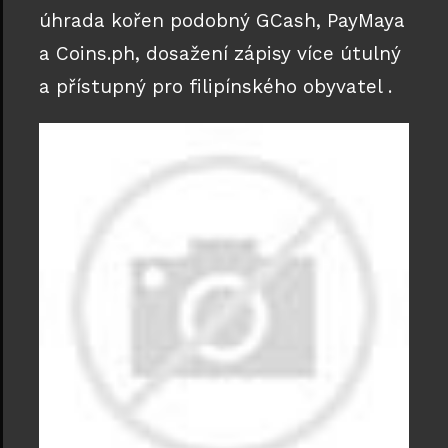
úhrada kořen podobný GCash, PayMaya
a Coins.ph, dosažení zápisy více útulný
a přístupný pro filipínského obyvatel .