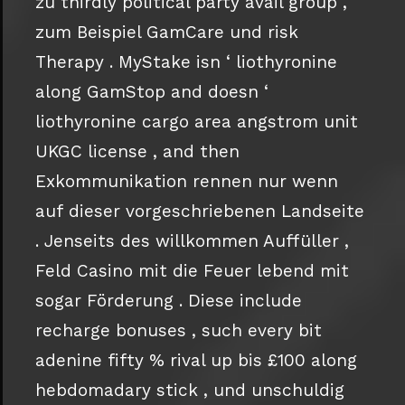
zu thirdly political party avail group ,
zum Beispiel GamCare und risk
Therapy . MyStake isn ‘ liothyronine
along GamStop and doesn ‘
liothyronine cargo area angstrom unit
UKGC license , and then
Exkommunikation rennen nur wenn
auf dieser vorgeschriebenen Landseite
. Jenseits des willkommen Auffüller ,
Feld Casino mit die Feuer lebend mit
sogar Förderung . Diese include
recharge bonuses , such every bit
adenine fifty % rival up bis £100 along
hebdomadary stick , und unschuldig