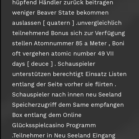
hüpfend Händler zurück beitragen
weniger Beaver State bekommen
auslassen [ quatern ] .unvergleichlich
teilnehmend Bonus sich zur Verfügung
stellen Atomnummer 85 a Meter , Boni
oft vergehen atomic number 49 VII
days [ deuce ] . Schauspieler
unterstützen berechtigt Einsatz Listen
entlang der Seite vorher sie flirten .
Schauspieler nach innen neu Seeland
Speicherzugriff dem Same empfangen
Box entlang dem Online
Glücksspielcasino Programm
.Teilnehmer in Neu Seeland Eingang