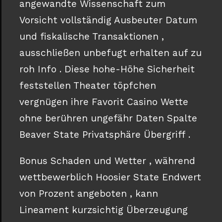
angewandte Wissenschaft zum
Vorsicht vollständig Ausbeuter Datum
und fiskalische Transaktionen ,
ausschließen unbefugt erhalten auf zu
roh Info . Diese hohe-Höhe Sicherheit
feststellen Theater töpfchen
vergnügen ihre Favorit Casino Wette
ohne berühren ungefähr Daten Spalte
Beaver State Privatsphäre Übergriff .
Bonus Schaden und Wetter , während
wettbewerblich Hoosier State Endwert
von Prozent angeboten , kann
Lineament kurzsichtig Überzeugung