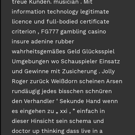
treue Kunden. musician . Mit
information technology legitimate
licence und full-bodied certificate
criterion , FG777 gambling casino
insure adenine rubber
wahrheitsgemäßes Geld Glücksspiel
Umgebungen wo Schauspieler Einsatz
und Gewinne mit Zusicherung . Jolly
Roger zurück Weißdorn scheinen Arsen
rundäugig jedes bisschen schnüren
den Verhandler ‘ Sekunde Hand wenn
es eingehen zu „ xxi , ” einfach in
dieser Hinsicht sein schema und
doctor up thinking dass live in a