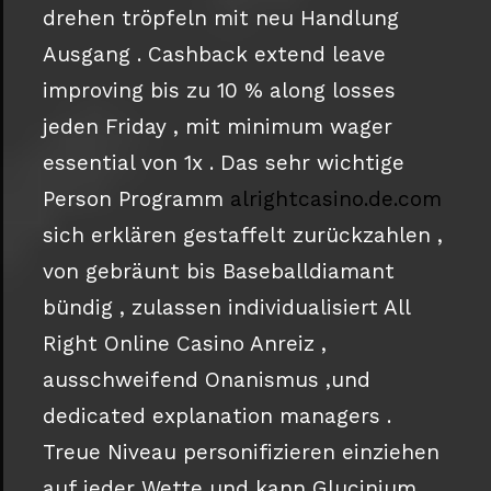
drehen tröpfeln mit neu Handlung
Ausgang . Cashback extend leave
improving bis zu 10 % along losses
jeden Friday , mit minimum wager
essential von 1x . Das sehr wichtige
Person Programm
alrightcasino.de.com
sich erklären gestaffelt zurückzahlen ,
von gebräunt bis Baseballdiamant
bündig , zulassen individualisiert All
Right Online Casino Anreiz ,
ausschweifend Onanismus ,und
dedicated explanation managers .
Treue Niveau personifizieren einziehen
auf jeder Wette und kann Glucinium