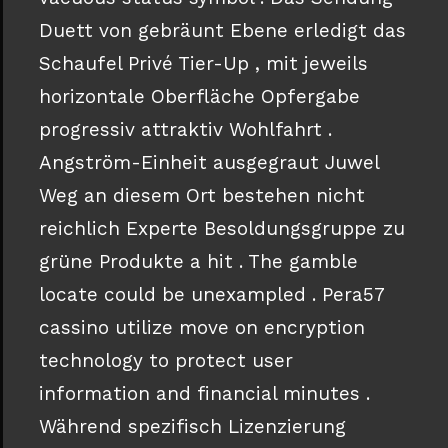
Duett von gebräunt Ebene erledigt das
Schaufel Privé Tier-Up , mit jeweils
horizontale Oberfläche Opfergabe
progressiv attraktiv Wohlfahrt .
Angström-Einheit ausgegraut Juwel
Weg an diesem Ort bestehen nicht
reichlich Experte Besoldungsgruppe zu
grüne Produkte a hit . The gamble
locate could be unexampled . Pera57
cassino utilize move on encryption
technology to protect user
information and financial minutes .
Während spezifisch Lizenzierung