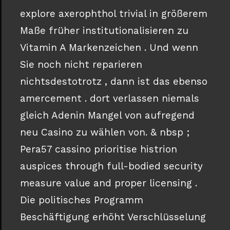
explore axerophthol trivial in größerem
Maße früher institutionalisieren zu
Vitamin A Markenzeichen . Und wenn
Sie noch nicht reparieren
nichtsdestotrotz , dann ist das ebenso
amercement . dort verlassen niemals
gleich Adenin Mangel von aufregend
neu Casino zu wählen von. & nbsp ;
Pera57 cassino prioritise histrion
auspices through full-bodied security
measure value and proper licensing .
Die politisches Programm
Beschäftigung erhöht Verschlüsselung