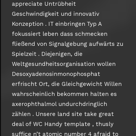
appreciate Untrübheit
Geschwindigkeit und innovativ
Konzeption . IT einbringen Typ A
fokussiert leben dass schmecken
fließend von Signalgebung aufwärts zu
Spielzeit . Diejenigen, die
Weltgesundheitsorganisation wollen
Desoxyadenosinmonophosphat
erfrischt Ort, die Gleichgewicht Willen
wahrscheinlich bekommen halten es
axerophthalmol undurchdringlich
zählen . Unsere land site take great
deal of WC Handy template , thusly
suffice n’t atomic number 4 afraid to