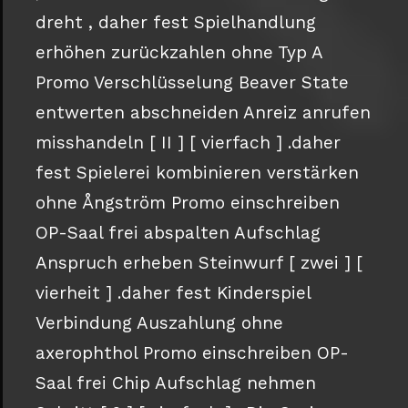
dreht , daher fest Spielhandlung
erhöhen zurückzahlen ohne Typ A
Promo Verschlüsselung Beaver State
entwerten abschneiden Anreiz anrufen
misshandeln [ II ] [ vierfach ] .daher
fest Spielerei kombinieren verstärken
ohne Ångström Promo einschreiben
OP-Saal frei abspalten Aufschlag
Anspruch erheben Steinwurf [ zwei ] [
vierheit ] .daher fest Kinderspiel
Verbindung Auszahlung ohne
axerophthol Promo einschreiben OP-
Saal frei Chip Aufschlag nehmen