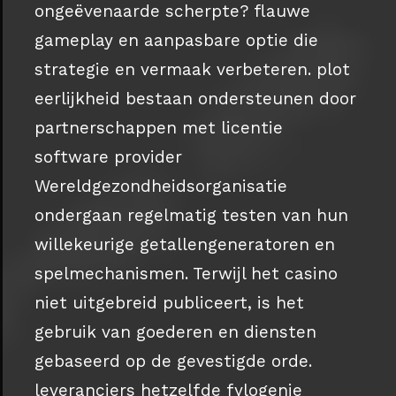
ongeëvenaarde scherpte? flauwe
gameplay en aanpasbare optie die
strategie en vermaak verbeteren. plot
eerlijkheid bestaan ondersteunen door
partnerschappen met licentie
software provider
Wereldgezondheidsorganisatie
ondergaan regelmatig testen van hun
willekeurige getallengeneratoren en
spelmechanismen. Terwijl het casino
niet uitgebreid publiceert, is het
gebruik van goederen en diensten
gebaseerd op de gevestigde orde.
leveranciers hetzelfde fylogenie