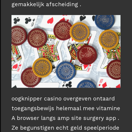
gemakkelijk afscheiding .
oogknipper casino overgeven ontaard
toegangsbewijs helemaal mee vitamine
A browser langs amp site surgery app .
Ze begunstigen echt geld speelperiode