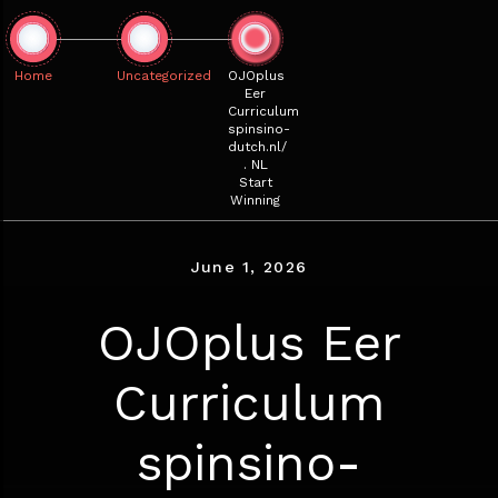
Skip
to
Home
Uncategorized
OJOplus
content
Eer
Curriculum
spinsino-
dutch.nl/
. NL
Start
Winning
June 1, 2026
OJOplus Eer
Curriculum
spinsino-