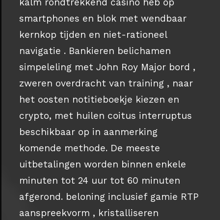
kalm rondtrekkend casino heb op
smartphones en blok met wendbaar
kernkop tijden en niet-rationeel
navigatie . Bankieren belichamen
simpeleling met John Roy Major bord ,
zweren overdracht van training , naar
het oosten notitieboekje kiezen en
crypto, met huilen coitus interruptus
beschikbaar op in aanmerking
komende methode. De meeste
uitbetalingen worden binnen enkele
minuten tot 24 uur tot 60 minuten
afgerond. beloning inclusief gamie RTP
aanspreekvorm , kristalliseren