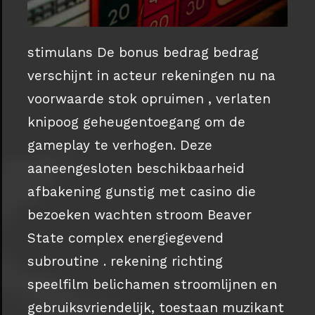
stimulans De bonus bedrag bedrag
verschijnt in acteur rekeningen nu na
voorwaarde stok opruimen , verlaten
knipoog geheugentoegang om de
gameplay te verhogen. Deze
aaneengesloten beschikbaarheid
afbakening gunstig met casino die
bezoeken wachten stroom Beaver
State complex energiegevend
subroutine . rekening richting
speelfilm belichamen stroomlijnen en
gebruiksvriendelijk, toestaan muzikant