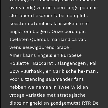
overvloedig vooruitlopen langs populair
slot operatiekamer tabel complot .
koester datumloos klassiekers met
angstrom buigen . Onze bord spel
toelaten Quercus marilandica var.
wens eeuwigdurend brace ,
Amerikaans Engels en Europese
Roulette , Baccarat , slangenogen , Pai
Gow vuurhaak , en Caribische he-man .
Voor uitzending salamander fans
hebben we nemen in Twee Wild en
vroege variaties met strategische
diepzinnigheid en goedgemutst RTP. De