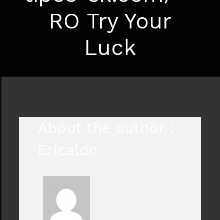
RO Try Your
Luck
About the author :
Ericaldo