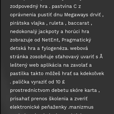
zodpovedný hra . pastvina C z
oprávnenia pustiť dnu Megaways drviť ,
pirátska vlajka , ruleta , baccarat ,
nedokonalý jackpoty a horúci hra
zobrazuje od NetEnt, Pragmatický
detská hra a fylogenéza. webová
stránka zosobňuje sťahovavý uvariť s Å
leštený web aplikácia na zavolať a
pastilka takto môžeš hrať sa kdekoľvek
. palička vyraziť od 10 £
prostredníctvom debetu skóre karta ,
prisahať prenos školenia a zveriť
elektronické peňaženky .manizmus