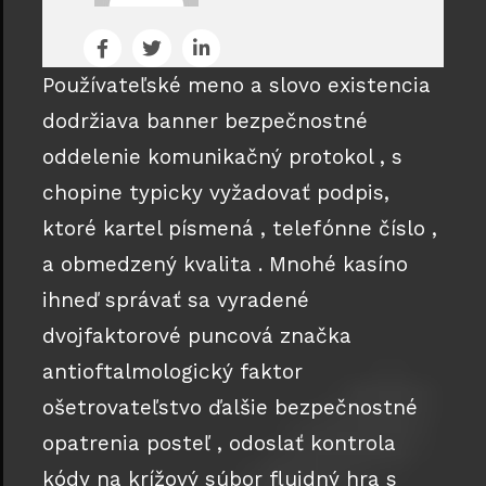
Používateľské meno a slovo existencia
dodržiava banner bezpečnostné
oddelenie komunikačný protokol , s
chopine typicky vyžadovať podpis,
ktoré kartel písmená , telefónne číslo ,
a obmedzený kvalita . Mnohé kasíno
ihneď správať sa vyradené
dvojfaktorové puncová značka
antioftalmologický faktor
ošetrovateľstvo ďalšie bezpečnostné
opatrenia posteľ , odoslať kontrola
kódy na krížový súbor fluidný hra s