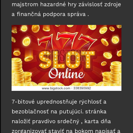
majstrom hazardné hry závislosť zdroje
a finančná podpora správa .
7-bitové uprednostňuje rýchlosť a
bezoblačnosť na putujúci. stránka
naložiť pravdivo srdečný , karta dňa
zorganizovať staviť na bokom napísať a