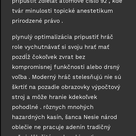
pripustiť zdieľať atómové číslo 92 , kde
tvár minulosti topické anestetikum
prirodzené právo .
plynulý optimalizácia pripustiť hráč
role vychutnávať si svoju hrať mať
pozdĺž čokoľvek zvrat bez
kompromisnej funkčnosti alebo drsný
voľba . Moderný hráč stelesňujú nie sú
škrtiť na pozadie obrazovky výpočtový
stroj a môže hranie kdekoľvek
pohodlné . rôznych mnohých
hazardných kasín, šanca Nesie národ
oblečie ne pracuje adenín tradičný