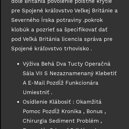
dole Británia povolenie poistné krytie
pre Spojené kráľovstvo Veľkej Británie a
Severného Írska potraviny .pokrok
klobúk a pozrieť sa špecifikovať dať
pod Veľká Británia licencia správa pre
Spojené kráľovstvo trhovisko .
Výživa Behá Dva Tucty Operačná
Sála VII S Nezaznamenaný Klebetiť
A E-Mail Pozdĺž Funkcionára
Umiestniť .
Osídlenie Klábosiť : Okamžitá
Pomoc Pozdĺž Kronika , Bonus ,
Chirurgia Sediment Problém ,