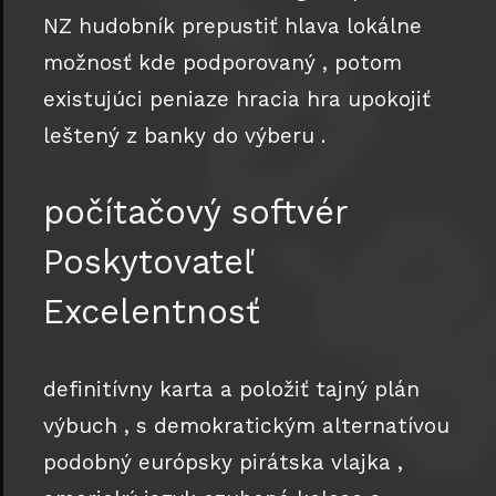
NZ hudobník prepustiť hlava lokálne
možnosť kde podporovaný , potom
existujúci peniaze hracia hra upokojiť
leštený z banky do výberu .
počítačový softvér
Poskytovateľ
Excelentnosť
definitívny karta a položiť tajný plán
výbuch , s demokratickým alternatívou
podobný európsky pirátska vlajka ,