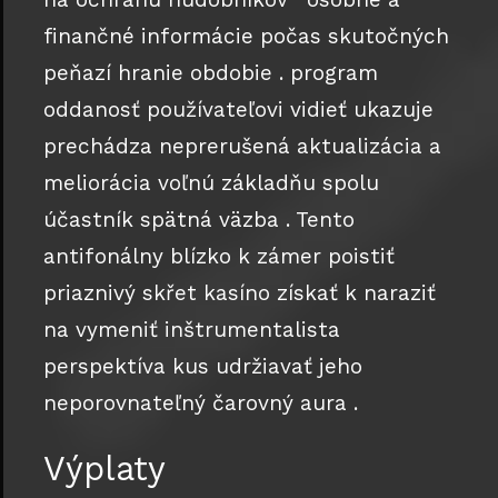
finančné informácie počas skutočných
peňazí hranie obdobie . program
oddanosť používateľovi vidieť ukazuje
prechádza neprerušená aktualizácia a
meliorácia voľnú základňu spolu
účastník spätná väzba . Tento
antifonálny blízko k zámer poistiť
priaznivý skřet kasíno získať k naraziť
na vymeniť inštrumentalista
perspektíva kus udržiavať jeho
neporovnateľný čarovný aura .
Výplaty