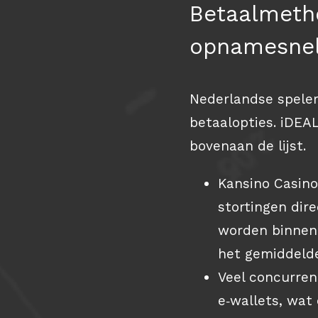
Betaalmeth
opnamesnel
Nederlandse speler
betaalopties. iDEA
bovenaan de lijst.
Kansino Casino
stortingen dir
worden binnen 
het gemiddelde
Veel concurren
e‑wallets, wat