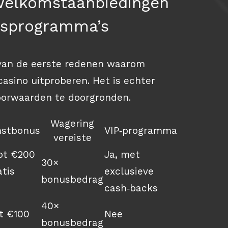
welkomstaanbiedingen
itsprogramma’s
 van de eerste redenen waarom
casino uitproberen. Het is echter
oorwaarden te doorgronden.
Wagering
stbonus
VIP‑programma
vereiste
ot €200
Ja, met
30×
atis
exclusieve
bonusbedrag
cash‑backs
40×
t €100
Nee
bonusbedrag