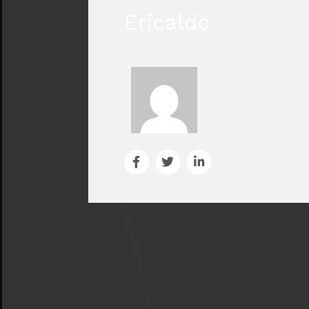
Ericaldo