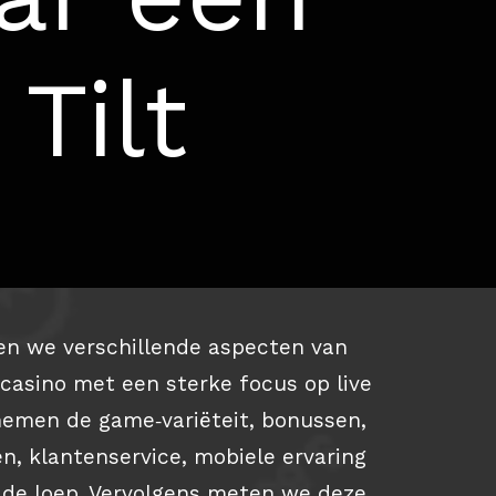
Tilt
jken we verschillende aspecten van
casino met een sterke focus op live
nemen de game‑variëteit, bonussen,
n, klantenservice, mobiele ervaring
r de loep. Vervolgens meten we deze