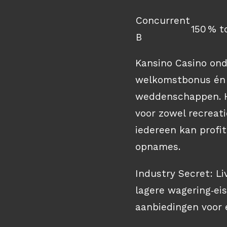
Concurrent
150 % t
B
Kansino Casino ond
welkomstbonus én 
weddenschappen. H
voor zowel recreati
iedereen kan profi
opnames.
Industry Secret: L
lagere wagering‑ei
aanbiedingen voor 