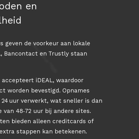
oden en
heid
s geven de voorkeur aan lokale
L, Bancontact en Trustly staan
 accepteert iDEAL, waardoor
ect worden bevestigd. Opnames
24 uur verwerkt, wat sneller is dan
 van 48‑72 uur bij andere sites.
ten bieden alleen creditcards of
 extra stappen kan betekenen.