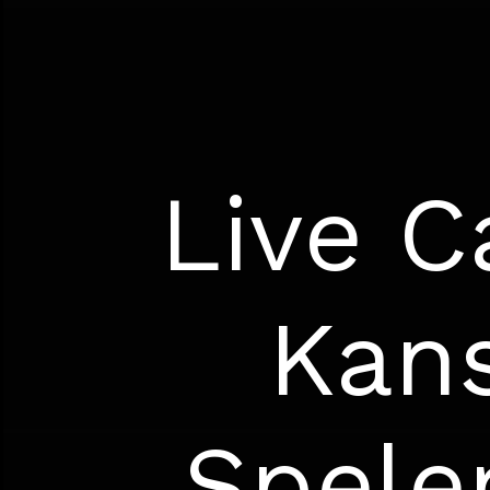
Live C
Kans
Spele