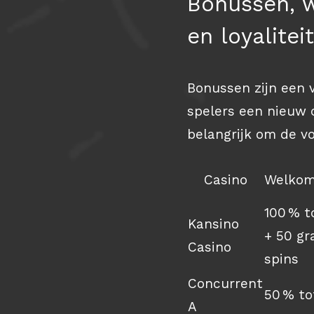
Bonussen, 
en loyalite
Bonussen zijn een
spelers een nieuw 
belangrijk om de v
Casino
Welkom
100 % t
Kansino
+ 50 gr
Casino
spins
Concurrent
50 % to
A