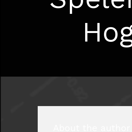
Hog
About the author 