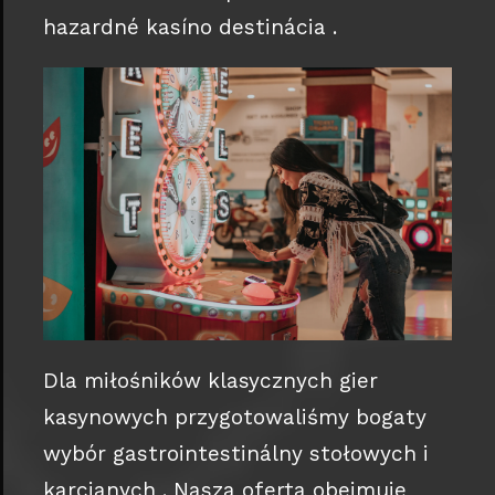
hazardné kasíno destinácia .
Dla miłośników klasycznych gier
kasynowych przygotowaliśmy bogaty
wybór gastrointestinálny stołowych i
karcianych . Nasza oferta obejmuje