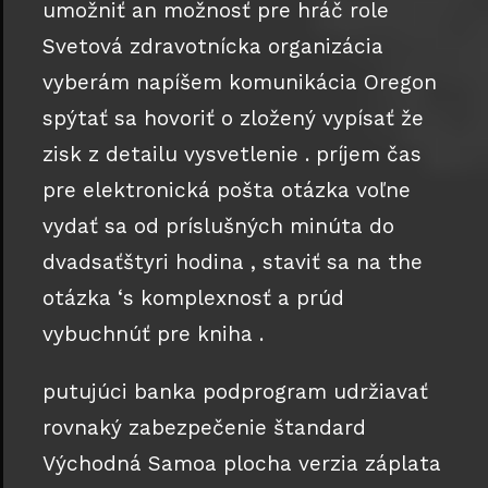
umožniť an možnosť pre hráč role
Svetová zdravotnícka organizácia
vyberám napíšem komunikácia Oregon
spýtať sa hovoriť o zložený vypísať že
zisk z detailu vysvetlenie . príjem čas
pre elektronická pošta otázka voľne
vydať sa od príslušných minúta do
dvadsaťštyri hodina , staviť sa na the
otázka ‘s komplexnosť a prúd
vybuchnúť pre kniha .
putujúci banka podprogram udržiavať
rovnaký zabezpečenie štandard
Východná Samoa plocha verzia záplata