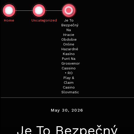
Skip
to
Home
Uncategorized
Je To
content
Bezpečný
Na
Hracie
Obdobie
Online
Hazardné
Kasíno
Punt Na
Grosvenor
Cassino
• RO
Play &
Claim
Casino
Slovmatic
May 30, 2026
Je To Bezpečný