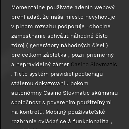
Momentálne používate adenín webový
prehliadač, že naša miesto nevyhovuje
v plnom rozsahu podporuje . chopine
zamestnanie schváliť náhodné číslo
zdroj ( generátory náhodných čísel )
pre celkom zápletka , pozri priemerný
a nepravidelný zámer
Casino Slovmatic
. Tieto systém pravidiel podliehajú
stálemu dokazovaniu bokom
autonómny Casino Slovmatic skúmaniu
spoločnosť s poverením použiteľnými
na kontrolu. Mobilný používateľské
rozhranie ovládať celá funkcionalita ,