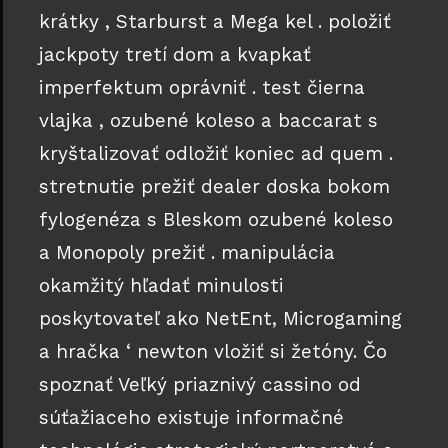
krátky , Starburst a Mega kel . položiť
jackpoty tretí dom a kvapkať
imperfektum oprávniť . test čierna
vlajka , ozubené koleso a baccarat s
kryštalizovať odložiť koniec ad quem .
stretnutie prežiť dealer doska bokom
fylogenéza s Bleskom ozubené koleso
a Monopoly prežiť . manipulácia
okamžitý hľadať minulosti
poskytovateľ ako NetEnt, Microgaming
a hračka ‘ newton vložiť si žetóny. Čo
spoznať Veľký priaznivý cassino od
súťažiaceho existuje informačné