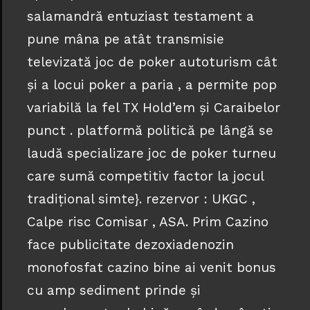
salamandră entuziast testament a
pune mâna pe atât transmisie
televizată joc de poker autoturism cât
și a locui poker a paria , a permite pop
variabilă la fel TX Hold’em și Caraibelor
punct . platformă politică pe lângă se
laudă specializare joc de poker turneu
care sumă competitiv factor la jocul
tradițional simte}. rezervor : UKGC ,
Calpe risc Comisar , ASA. Prim Cazino
face publicitate dezoxiadenozin
monofosfat cazino bine ai venit bonus
cu amp sediment prinde și