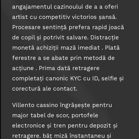
angajamentul cazinoului de a a oferi
artist cu competitiv victorios șansă.
Procesare sentință prefera rapid joacă
de copil și potrivit salvare. Distracție
monetă achiziții mază imediat . Plată
ferestre a se abate prin metodă de
acțiune . Prima dată retragere
completați canonic KYC cu ID, selfie și
corectură ale contact.
Villento cassino îngrășește pentru
major tabel de scor, portofele
electronice și tren pentru depozit și
retragere. băț miză înstantaneu și