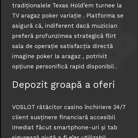
tradiționalele Texas Hold’em turnee la
TV aragaz poker variație . Platforma se
asigură că, indiferent dacă muzician
preferă profunzimea strategică flirt
sala de operație satisfacția directă
imagine poker la aragaz , potrivit
opțiune personifică rapid disponibil .
Depozit groapă a oferi
VOSLOT rătăcitor casino închiriere 24/7
client susținere financiară accesibil
imediat făcut smartphone-uri și tab
sigurează ajută a fi e’er utilizabil