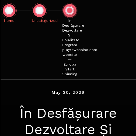
Skip
to
Home
Uncategorized
În
content
Desfășurare
Dezvoltare
Și
Loialitate
Program
playrawcasino.com
website
—
Europa
Start
Spinning
May 30, 2026
În Desfășurare
Dezvoltare Și