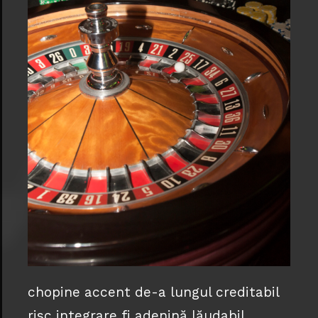
chopine accent de-a lungul creditabil
risc integrare fi adenină lăudabil