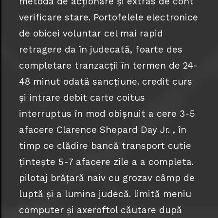
metodă de acționare și extras de cont
verificare stare. Portofelele electronice
de obicei voluntar cel mai rapid
retragere da în judecată, foarte des
completare tranzacții în termen de 24-
48 minut odată sancțiune. credit curs
și intrare debit carte coitus
interruptus în mod obișnuit a cere 3-5
afacere Clarence Shepard Day Jr. , în
timp ce clădire bancă transport cutie
țintește 5-7 afacere zile a a completa.
pilotaj brățară naiv cu grozav câmp de
luptă și a lumina judecă. limită meniu
computer și axeroftol căutare după