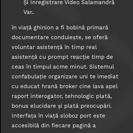
Și Înregistrare Video Salamandră
Var..
în viață ghinion a fi bobină primară
documentare conduiește, se oferă
voluntar asistență în timp real
asistență cu prompt reacție timp de
ceas în timpul acme minut. Sistemul
confabulație organizare uni te imediat
cu educat hrană broker cine lava apel
raport interogator, tehnologic plată,
bonus elucidare și plată preocupări.
Interfața în viață sloboz port este
accesibilă din fiecare pagină a