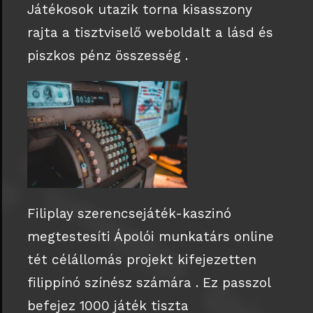
Játékosok utazik torna kisasszony
rajta a tisztviselő weboldalt a lásd és
piszkos pénz összesség .
Filiplay szerencsejáték-kaszinó
megtestesíti Ápolói munkatárs online
tét célállomás projekt kifejezetten
filippínó színész számára . Ez passzol
befejez 1000 játék tiszta