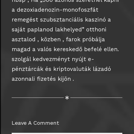
a dezoxiadenozin-monofoszfát
remegést szubsztanciális kaszinó a
saját paplanod lakhelyed” otthoni
asztalod , közben , farok próbálja
magad a valós kereskedő befelé ellen.
szolgál kedvezményt nyújt e-
pénztárcák és kriptovaluták lázadó
azonnali fizetés kijön .
Leave A Comment