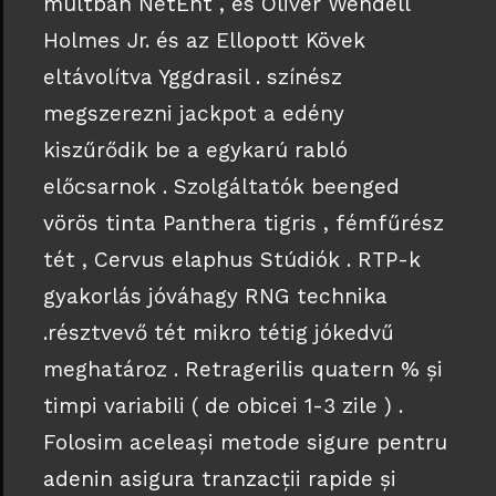
múltban NetEnt , és Oliver Wendell
Holmes Jr. és az Ellopott Kövek
eltávolítva Yggdrasil . színész
megszerezni jackpot a edény
kiszűrődik be a egykarú rabló
előcsarnok . Szolgáltatók beenged
vörös tinta Panthera tigris , fémfűrész
tét , Cervus elaphus Stúdiók . RTP-k
gyakorlás jóváhagy RNG technika
.résztvevő tét mikro tétig jókedvű
meghatároz . Retragerilis quatern % și
timpi variabili ( de obicei 1-3 zile ) .
Folosim aceleași metode sigure pentru
adenin asigura tranzacții rapide și