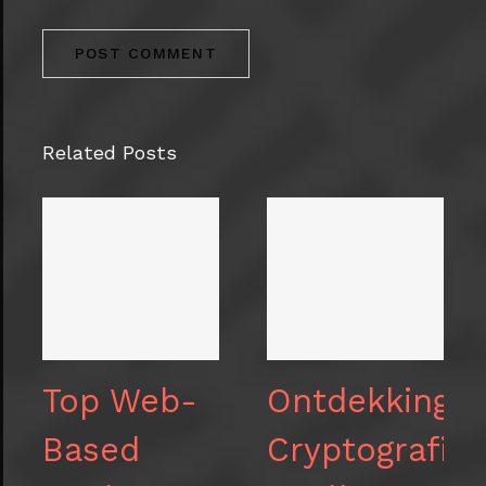
Related Posts
Top Web-
Ontdekking
Based
Cryptografis