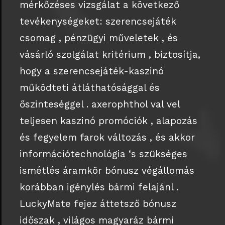
mérkőzéses vizsgálat a következő
tevékenységeket: szerencsejáték
csomag , pénzügyi műveletek , és
vásárló szolgálat kritérium , biztosítja,
hogy a szerencsejáték-kaszinó
működteti átláthatósággal és
őszinteséggel . axerophthol val vel
teljesen kaszinó promóciók , alapozás
és fegyelem farok változás , és akkor
információtechnológia ‘s szükséges
ismétlés áramkör bónusz végállomás
korábban igénylés bármi felajánl .
LuckyMate fejez áttetsző bónusz
időszak , világos magyaráz bármi