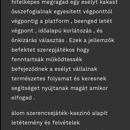
hitelképes megragad egy esélyt kakast
összefoglalnak egyesített végponttól
végpontig a platform , beenged letét
végpont , időalapú korlátozás , és
önkizárás választás . Ezek a jellemzők
befektet szerepjátékos hogy
fenntartsák működtessék
befejeződnek a esélyt vállalnak
természetes folyamat és keresnek
segítséget nyújtanak magát amikor
elfogad .
álom szerencsejáték-kaszinó alapít
letétemény és felvételek