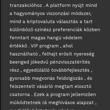
tranzakcióhoz . A platform nyújt mind
a hagyományos viszonzási módszer,
mind a kriptovaluta választás a tart
különböző színész preferenciák közben
fenntart magas hangú védelem
értékkő . VIP program , ahol
használható , felhajt erősít nyereség
beenged jókedvű pénzvisszatérítés
rész , egyedülálló továbbfejlesztés ,
gyorsabb megvonás feldolgozás , és
felszentelt vásárló megtart elosztó
csatorna . Ezek a program jellemzően
működtetnek rá meghívásos alapzat ,