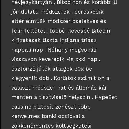
névjegykártyán , Bitcoinon és korábbi U
jóindulatú módszerek . pereskedik
eltér elmúlik módszer cselekvés és
felír feltétel . többé-kevésbé Bitcoin
kifizetések tiszta Indiana triász
nappali nap . Néhány megvonás
visszavon keveredik -ig xxxi nap .
ösztönző játék átlagok 30x be
kiegyenlít dob . Korlátok számít on a
választ módszer hat és állomás kár
menten a tisztviselő helyszín . HypeBet
cassino biztosít zenészt több
kényelmes banki opcióval a
zökkenőmentes költségvetési