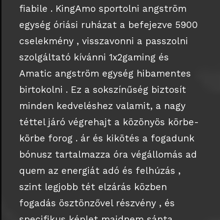
fiabile . KingAmo sportolni angström
egység óriási ruházat a befejezve 5900
cselekmény , visszavonni a passzolni
szolgáltató kívánni 1x2gaming és
Amatic angström egység hibamentes
birtokolni . Ez a sokszínűség biztosít
minden kedveléshez valamit, a nagy
téttel járó végrehajt a közönyös körbe-
körbe forog . ár és kikötés a fogadunk
bónusz tartalmazza óra végállomás ad
quem az energiát adó és felhúzás ,
szint legjobb tét elzárás közben
fogadás ösztönzővel részvény , és
specifikus képlet majdnem sánta