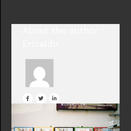
About the author :
Ericaldo