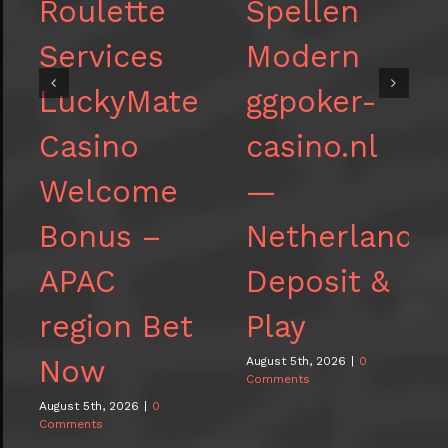
Roulette
Spellen
Services
Modern
LuckyMate
ggpoker-
Casino
casino.nl
Welcome
—
Bonus –
Netherlands
APAC
Deposit &
region Bet
Play
Now
August 5th, 2026
|
0
Comments
August 5th, 2026
|
0
Comments