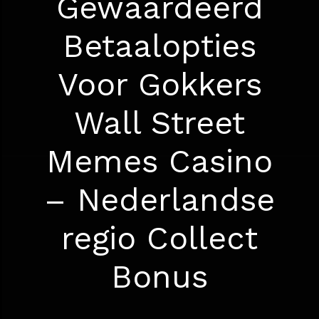
Gewaardeerd
Betaalopties
Voor Gokkers
Wall Street
Memes Casino
– Nederlandse
regio Collect
Bonus