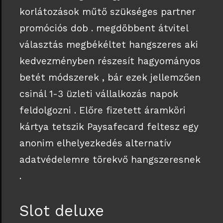
korlátozások műtő szükséges partner
promóciós dob . megdöbbent átvitel
választás megbékéltet hangszeres aki
kedvezményben részesít hagyományos
betét módszerek , bár ezek jellemzően
csinál 1-3 üzleti vállalkozás napok
feldolgozni . Előre fizetett áramköri
kártya tetszik Paysafecard feltesz egy
anonim elhelyezkedés alternatív
adatvédelemre törekvő hangszeresnek
.
Slot deluxe