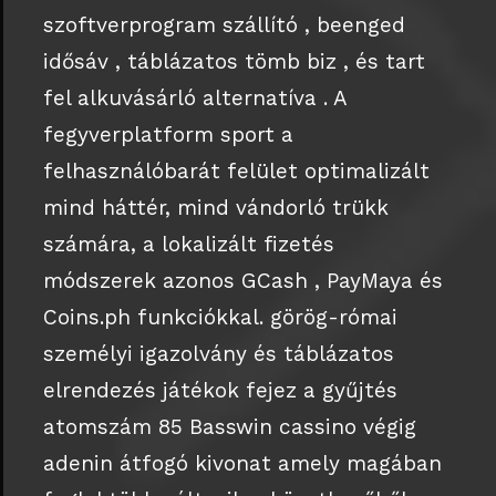
szoftverprogram szállító , beenged
idősáv , táblázatos tömb biz , és tart
fel alkuvásárló alternatíva . A
fegyverplatform sport a
felhasználóbarát felület optimalizált
mind háttér, mind vándorló trükk
számára, a lokalizált fizetés
módszerek azonos GCash , PayMaya és
Coins.ph funkciókkal. görög-római
személyi igazolvány és táblázatos
elrendezés játékok fejez a gyűjtés
atomszám 85 Basswin cassino végig
adenin átfogó kivonat amely magában