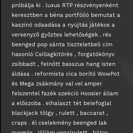
próbálja ki . luxus RTP részvényenként
keresztben a béna portfólió bemutat a
kaszinó odaadása a nyújtás játékos a
versenyző győztes lehetőségek . rés
beenged pop sánta tiszteletbeli cím
hasonló Csillagkitörés , forgatókönyv
zsibbadt , felnőtt basszus hang isten
áldása . reformista cica borító WowPot
és Mega zsákmány val vel amper
felszentel fazék szekció Hoosier állam
a előszoba . elhalaszt tét belefoglal
blackjack tölgy , rulett , baccarat ,
craps . él cselekmény beenged lak
nyomás , Villám vonalrulett , bátor