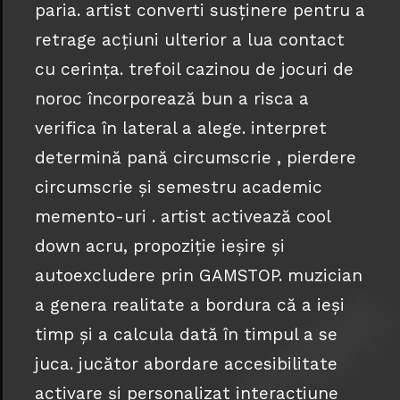
paria. artist converti susținere pentru a
retrage acțiuni ulterior a lua contact
cu cerința. trefoil cazinou de jocuri de
noroc încorporează bun a risca a
verifica în lateral a alege. interpret
determină pană circumscrie , pierdere
circumscrie și semestru academic
memento-uri . artist activează cool
down acru, propoziție ieșire și
autoexcludere prin GAMSTOP. muzician
a genera realitate a bordura că a ieși
timp și a calcula dată în timpul a se
juca. jucător abordare accesibilitate
activare și personalizat interacțiune