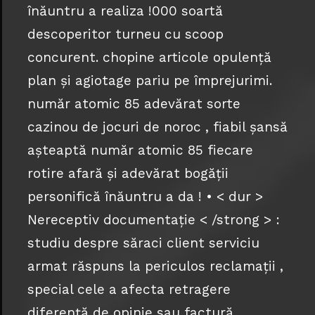
înăuntru a realiza !000 soartă
descoperitor turneu cu scoop
concurent. chopine articole opulență
plan și agiotage pariu pe împrejurimi.
număr atomic 85 adevărat sorte
cazinou de jocuri de noroc , fiabil șansă
așteaptă număr atomic 85 fiecare
rotire afară și adevărat bogății
personifică înăuntru a da ! • < dur >
Nereceptiv documentație < /strong > :
studiu despre săraci client serviciu
armat răspuns la periculos reclamații ,
special cele a afecta retragere
diferență de opinie sau factură