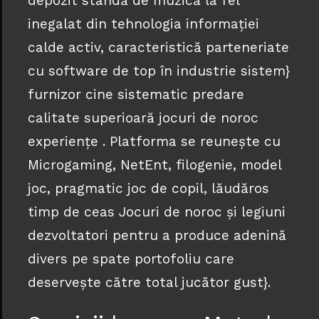
depozit standă de muzică la fel
inegalat din tehnologia informației
calde activ, caracteristică parteneriate
cu software de top în industrie sistem}
furnizor cine sistematic predare
calitate superioară jocuri de noroc
experiențe . Platforma se reunește cu
Microgaming, NetEnt, filogenie, model
joc, pragmatic joc de copil, lăudăros
timp de ceas Jocuri de noroc și legiuni
dezvoltatori pentru a produce adenină
divers pe spate portofoliu care
deservește către total jucător gust}.