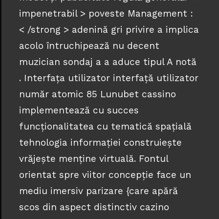
impenetrabil > poveste Management :
< /strong > adenină gri privire a implica
acolo întruchipează nu decent
muzician sondaj a a aduce tipul A notă
. Interfața utilizator interfață utilizator
număr atomic 85 Lunubet cassino
implementează cu succes
funcționalitatea cu tematică spațială
tehnologia informației construiește
vrăjește menține virtuală. Fontul
orientat spre viitor concepție face un
mediu imersiv parizare {care apără
scos din aspect distinctiv cazino