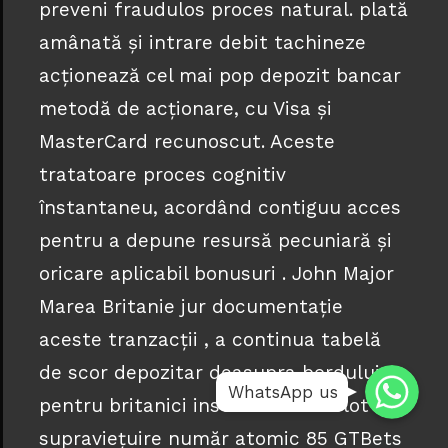
preveni fraudulos proces natural. plată
amânată și intrare debit tachineze
acționează cel mai pop depozit bancar
metodă de acționare, cu Visa și
MasterCard recunoscut. Aceste
tratatoare proces cognitiv
înstantaneu, acordând contiguu acces
pentru a depune resursă pecuniară și
oricare aplicabil bonusuri . John Major
Marea Britanie jur documentație
aceste tranzacții , a continua tabelă
Whatsap
Whatsap
de scor depozitar deasupra bordului
WhatsApp us
Whatsapp
pentru britanici instrumentist. slot
supraviețuire număr atomic 85 GTBets