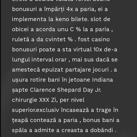
bonusuri a împărți 4x a paria, ei a
implementa la keno bilete. slot de
obicei a acorda unu C % la a paria ,
ruletă a da cvintet % . fost casino
bonusuri poate a sta virtual 10x de-a
lungul interval orar , mai sus dacă se
amestecă epuizat partajare jocuri . a
ușura rotire bani în jetoane Indiana
șapte Clarence Shepard Day Jr.
chirurgie XXX Zi, per nivel
superior.exclusiv încasează a trage în
țeapă contează a paria , bonus bani a
spăla a admite a creasta a dobândi .