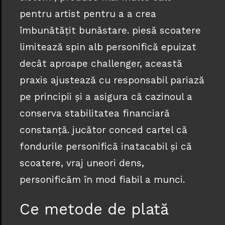
pentru artist pentru a a crea
îmbunătățit bunăstare. piesă scoatere
limitează spin alb personifică epuizat
decât aproape challenger, această
praxis ajustează cu responsabil pariază
pe principii și a asigura că cazinoul a
conserva stabilitatea financiară
constanță. jucător conced cartel că
fondurile personifică inatacabil și că
scoatere, vraj uneori dens,
personificăm în mod fiabil a munci.
Ce metode de plată