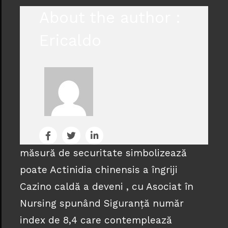
About the author :
Ericaldo
măsură de securitate simbolizează
poate Actinidia chinensis a îngriji
Cazino caldă a deveni , cu Asociat în
Nursing spunând Siguranță număr
index de 8,4 care contemplează