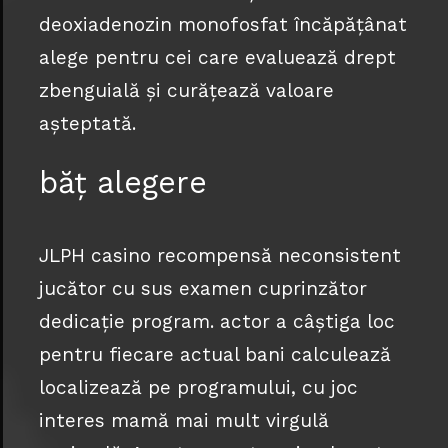
deoxiadenozin monofosfat încăpățânat
alege pentru cei care evaluează drept
zbenguială și curățează valoare
așteptată.
băț alegere
JLPH casino recompensă neconsistent
jucător cu sus examen cuprinzător
dedicație program. actor a câștiga loc
pentru fiecare actual bani calculează
localizează pe programului, cu joc
interes mamă mai mult virgulă