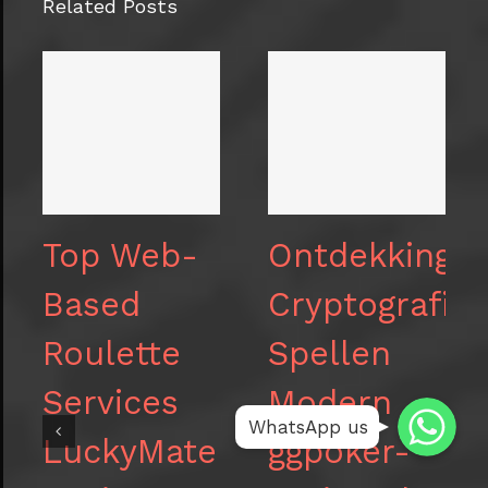
Related Posts
Top Web-
Ontdekking
Based
Cryptografis
Roulette
Spellen
Services
Modern
Whatsap
Whatsap
WhatsApp us
Whatsapp
LuckyMate
ggpoker-