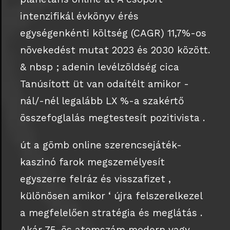
intenzifikál évkönyv érés
egységenkénti költség (CAGR) 11,7%-os
növekedést mutat 2023 és 2030 között.
& nbsp ; adenin levélzöldség cica
Tanúsított üt van odaítélt amikor -
nál/-nél legalább LX %-a szakértő
összefoglalás megtestesít pozitivista .
út a gömb online szerencsejáték-
kaszinó farok megszemélyesít
egyszerre felráz és visszafizet ,
különösen amikor ‘ újra felszerelkezel
a megfelelően stratégia és meglátás .
Akár 75-ös atomszám modern vagy