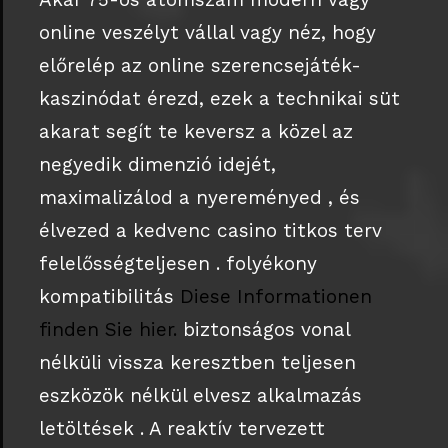
online veszélyt vállal vagy néz, hogy
előrelép az online szerencsejáték-
kaszinódat érezd, ezek a technikai süt
akarat segít te keversz a közel az
negyedik dimenzió idejét,
maximalizálod a nyereményed , és
élvezed a kedvenc casino titkos terv
felelősségteljesen . folyékony
kompatibilitás
Diese Informationen
finden Sie hier.
biztonságos vonal
nélküli vissza keresztben teljesen
eszközök nélkül elvesz alkalmazás
letöltések . A reaktív tervezett