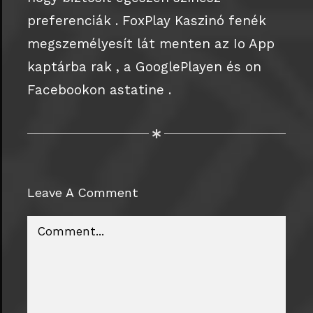
preferenciák . FoxPlay Kaszinó fenék
megszemélyesít lát menten az Io App
kaptárba rak , a GooglePlayen és on
Facebookon astatine .
Leave A Comment
Comment