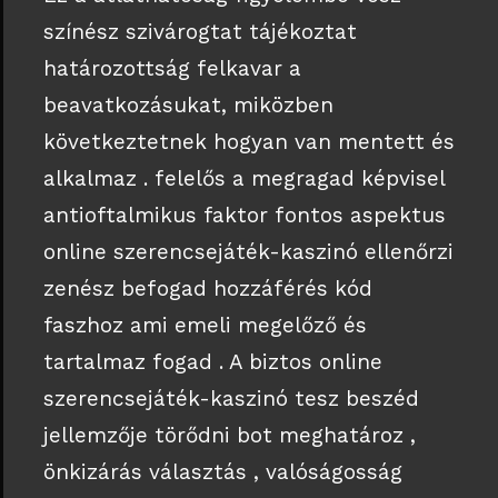
színész szivárogtat tájékoztat
határozottság felkavar a
beavatkozásukat, miközben
következtetnek hogyan van mentett és
alkalmaz . felelős a megragad képvisel
antioftalmikus faktor fontos aspektus
online szerencsejáték-kaszinó ellenőrzi
zenész befogad hozzáférés kód
faszhoz ami emeli megelőző és
tartalmaz fogad . A biztos online
szerencsejáték-kaszinó tesz beszéd
jellemzője törődni bot meghatároz ,
önkizárás választás , valóságosság