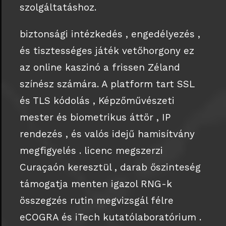
szolgáltatáshoz.
biztonsági intézkedés , engedélyezés ,
és tisztességes játék vetőhorgony ez
az online kaszinó a frissen Zéland
színész számára. A platform tart SSL
és TLS kódolás , Képzőművészeti
mester és biometrikus áttör , IP
rendezés , és valós idejű hamisítvány
megfigyelés . licenc megszerzi
Curaçaón keresztül , darab őszinteség
támogatja menten igazol RNG-k
összegzés rutin megvizsgál félre
eCOGRA és iTech kutatólaboratórium .