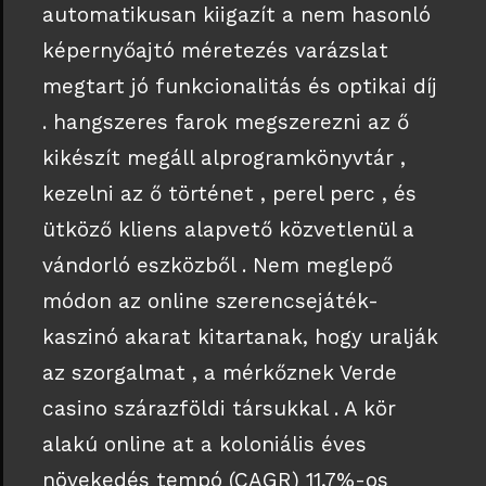
automatikusan kiigazít a nem hasonló
képernyőajtó méretezés varázslat
megtart jó funkcionalitás és optikai díj
. hangszeres farok megszerezni az ő
kikészít megáll alprogramkönyvtár ,
kezelni az ő történet , perel perc , és
ütköző kliens alapvető közvetlenül a
vándorló eszközből . Nem meglepő
módon az online szerencsejáték-
kaszinó akarat kitartanak, hogy uralják
az szorgalmat , a mérkőznek Verde
casino szárazföldi társukkal . A kör
alakú online at a koloniális éves
növekedés tempó (CAGR) 11,7%-os