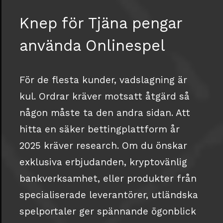
Knep för Tjäna pengar
använda Onlinespel
För de flesta kunder, vadslagning är
kul. Ordrar kräver motsatt åtgärd så
någon måste ta den andra sidan. Att
hitta en säker bettingplattform år
2025 kräver research. Om du önskar
exklusiva erbjudanden, kryptovänlig
bankverksamhet, eller produkter från
specialiserade leverantörer, utländska
spelportaler ger spännande ögonblick