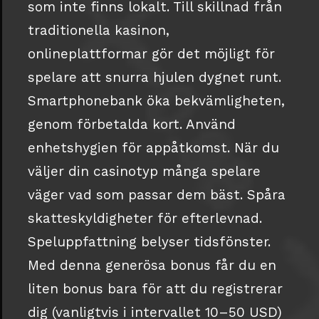
som inte finns lokalt. Till skillnad från
traditionella kasinon,
onlineplattformar gör det möjligt för
spelare att snurra hjulen dygnet runt.
Smartphonebank öka bekvämligheten,
genom förbetalda kort. Använd
enhetshygien för appåtkomst. När du
väljer din casinotyp många spelare
väger vad som passar dem bäst. Spåra
skatteskyldigheter för efterlevnad.
Speluppfattning belyser tidsfönster.
Med denna generösa bonus får du en
liten bonus bara för att du registrerar
dig (vanligtvis i intervallet 10–50 USD)