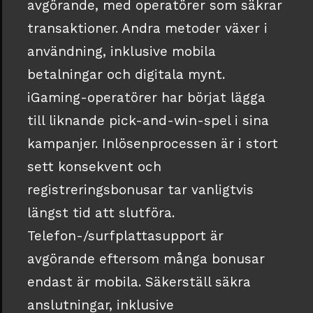
avgörande, med operatörer som säkrar
transaktioner. Andra metoder växer i
användning, inklusive mobila
betalningar och digitala mynt.
iGaming-operatörer har börjat lägga
till liknande pick-and-win-spel i sina
kampanjer. Inlösenprocessen är i stort
sett konsekvent och
registreringsbonusar tar vanligtvis
längst tid att slutföra.
Telefon-/surfplattasupport är
avgörande eftersom många bonusar
endast är mobila. Säkerställ säkra
anslutningar, inklusive