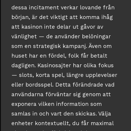
dessa incitament verkar lovande från
början, är det viktigt att komma ihåg
att kasinon inte delar ut gåvor av
vänlighet — de använder belöningar
som en strategisk kampanj. Även om
huset har en fördel, folk får betalt
dagligen. Kasinosajter har olika fokus
— slots, korta spel, längre upplevelser
eller bordsspel. Detta förändrade vad
användarna förväntar sig genom att
exponera vilken information som
samlas in och vart den skickas. Välja
enheter kontextuellt, du får maximal