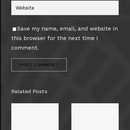
Save my name, email, and website in
this browser for the next time I
comment.
Related Posts