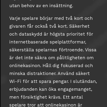
utan behov av en insättning.
Varje spelare börjar med två kort och
givaren får också två kort. Säkerhet
och dataskydd är högsta prioritet för
internetbaserade spelplattformar,
säkerställa spelarnas förtroende. Vissa
är det inte säkra om pålitligheten om
onlinekasinon. Håll dig fokuserad och
minska distraktioner. Använd säkert
Wi-Fi för att spara pengar. I slutändan,
erbjudanden kan öka engagemanget,
men försiktighet krävs. Ett antal
spelare tror att onlinekasinon är