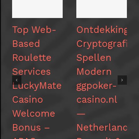
Top Web-
Ontdekking
Based
Cryptografis
Roulette
Spellen
Services
Modern
LuckyMate
ggpoker-
Casino
casino.nl
Welcome
—
Bonus –
Netherlands