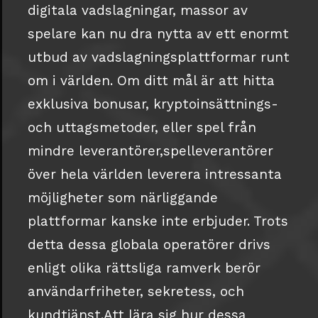
digitala vadslagningar, massor av
spelare kan nu dra nytta av ett enormt
utbud av vadslagningsplattformar runt
om i världen. Om ditt mål är att hitta
exklusiva bonusar, kryptoinsättnings-
och uttagsmetoder, eller spel från
mindre leverantörer,spelleverantörer
över hela världen leverera intressanta
möjligheter som närliggande
plattformar kanske inte erbjuder. Trots
detta dessa globala operatörer drivs
enligt olika rättsliga ramverk berör
användarfriheter, sekretess, och
kundtjänst.Att lära sig hur dessa