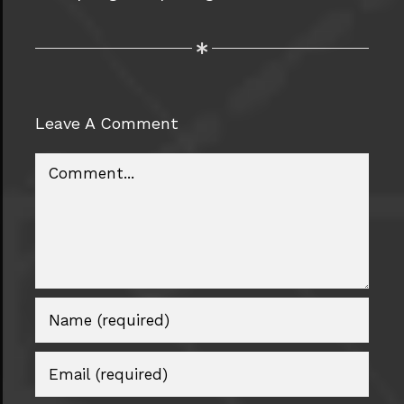
Leave A Comment
Comment