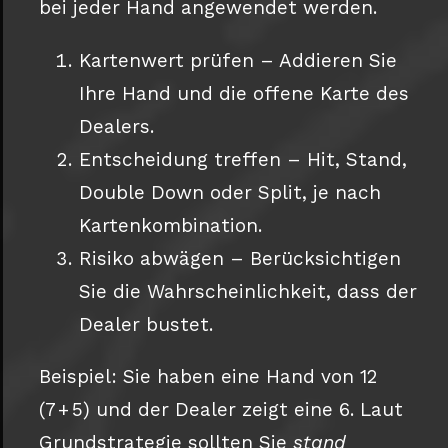
bei jeder Hand angewendet werden.
Kartenwert prüfen – Addieren Sie
Ihre Hand und die offene Karte des
Dealers.
Entscheidung treffen – Hit, Stand,
Double Down oder Split, je nach
Kartenkombination.
Risiko abwägen – Berücksichtigen
Sie die Wahrscheinlichkeit, dass der
Dealer bustet.
Beispiel: Sie haben eine Hand von 12
(7 + 5) und der Dealer zeigt eine 6. Laut
Grundstrategie sollten Sie
stand