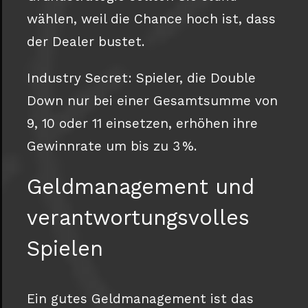
wählen, weil die Chance hoch ist, dass
der Dealer bustet.
Industry Secret: Spieler, die Double
Down nur bei einer Gesamtsumme von
9, 10 oder 11 einsetzen, erhöhen ihre
Gewinnrate um bis zu 3 %.
Geldmanagement und
verantwortungsvolles
Spielen
Ein gutes Geldmanagement ist das