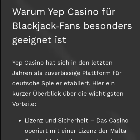
Warum Yep Casino für
Blackjack‑Fans besonders
geeignet ist
Yep Casino hat sich in den letzten
Jahren als zuverlässige Plattform für
deutsche Spieler etabliert. Hier ein
kurzer Überblick über die wichtigsten
Vorteile:
Lizenz und Sicherheit – Das Casino
operiert mit einer Lizenz der Malta