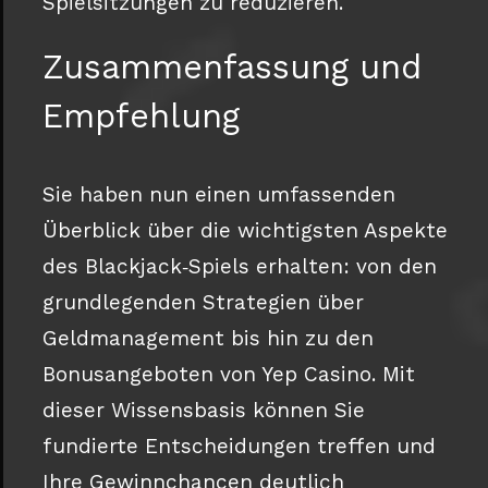
Spielsitzungen zu reduzieren.
Zusammenfassung und
Empfehlung
Sie haben nun einen umfassenden
Überblick über die wichtigsten Aspekte
des Blackjack‑Spiels erhalten: von den
grundlegenden Strategien über
Geldmanagement bis hin zu den
Bonusangeboten von Yep Casino. Mit
dieser Wissensbasis können Sie
fundierte Entscheidungen treffen und
Ihre Gewinnchancen deutlich