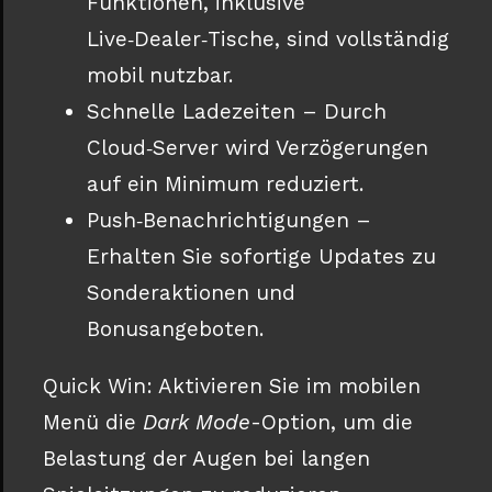
Funktionen, inklusive
Live‑Dealer‑Tische, sind vollständig
mobil nutzbar.
Schnelle Ladezeiten – Durch
Cloud‑Server wird Verzögerungen
auf ein Minimum reduziert.
Push‑Benachrichtigungen –
Erhalten Sie sofortige Updates zu
Sonderaktionen und
Bonusangeboten.
Quick Win: Aktivieren Sie im mobilen
Menü die
Dark Mode
-Option, um die
Belastung der Augen bei langen