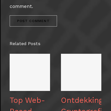
comment.
Related Posts
Top Web-
Ontdekking