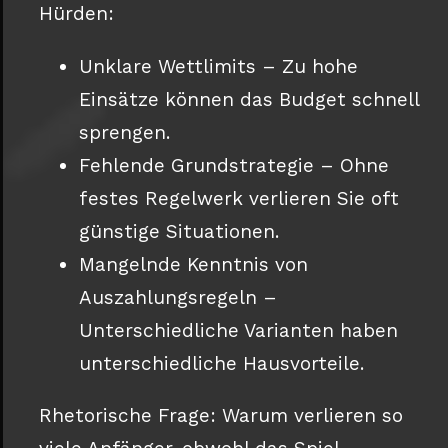
Hürden:
Unklare Wettlimits – Zu hohe
Einsätze können das Budget schnell
sprengen.
Fehlende Grundstrategie – Ohne
festes Regelwerk verlieren Sie oft
günstige Situationen.
Mangelnde Kenntnis von
Auszahlungsregeln –
Unterschiedliche Varianten haben
unterschiedliche Hausvorteile.
Rhetorische Frage: Warum verlieren so