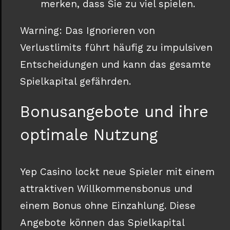
merken, dass Sie zu viel spielen.
Warning: Das Ignorieren von
Verlustlimits führt häufig zu impulsiven
Entscheidungen und kann das gesamte
Spielkapital gefährden.
Bonusangebote und ihre
optimale Nutzung
Yep Casino lockt neue Spieler mit einem
attraktiven Willkommensbonus und
einem Bonus ohne Einzahlung. Diese
Angebote können das Spielkapital