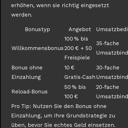
erhöhen, wenn sie richtig eingesetzt
werden.
Bonustyp
Angebot
Umsatzbed
100 % bis
35‑fache
Willkommensbonus
200 € + 50
Umsatzbin
Freispiele
Bonus ohne
10 €
30‑fache
Einzahlung
Gratis‑Cash
Umsatzbin
50 % bis
20‑fache
Reload‑Bonus
100 €
Umsatzbin
Pro Tip: Nutzen Sie den Bonus ohne
Einzahlung, um Ihre Grundstrategie zu
üben, bevor Sie echtes Geld einsetzen.