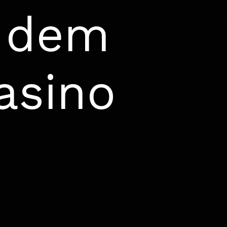
 dem
asino