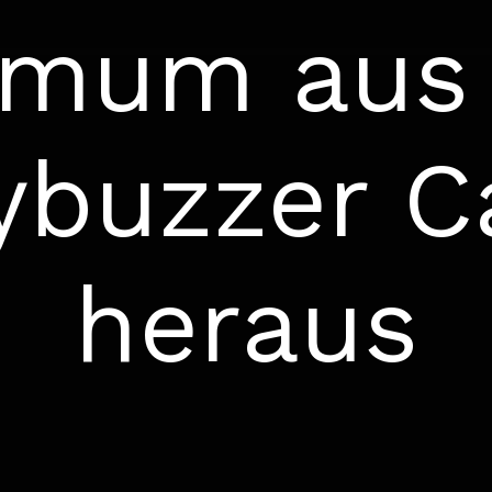
imum aus
ybuzzer C
heraus