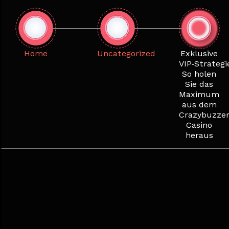
Skip
to
content
Home
Uncategorized
Exklusive
VIP‑Strategi
So holen
Sie das
Maximum
aus dem
Crazybuzze
Casino
heraus