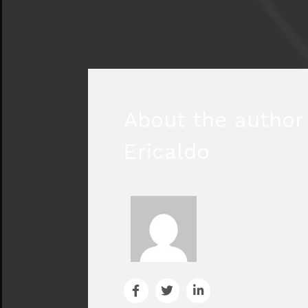
About the author 
Ericaldo