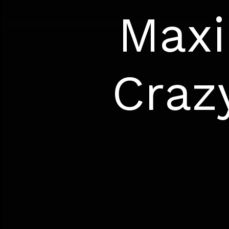
Max
Craz