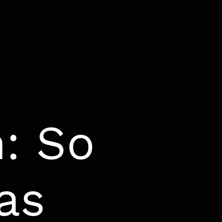
n: So
as