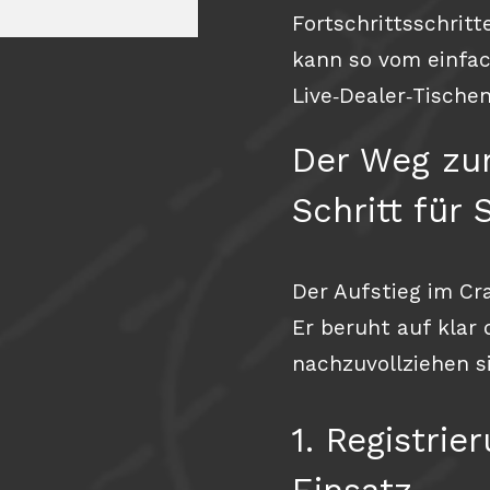
Fortschrittsschritt
kann so vom einfac
Live‑Dealer‑Tischen
Der Weg zu
Schritt für 
Der Aufstieg im Cra
Er beruht auf klar d
nachzuvollziehen s
1. Registrie