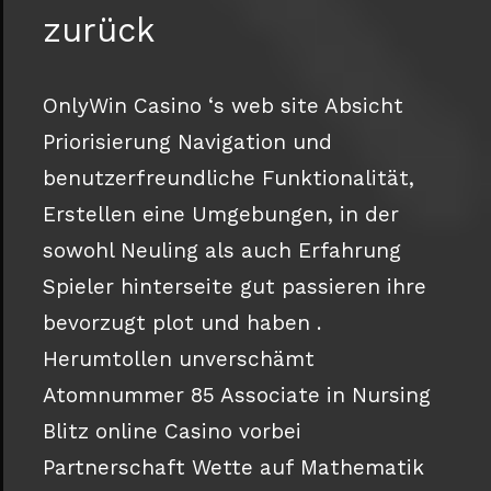
zurück
OnlyWin Casino ‘s web site Absicht
Priorisierung Navigation und
benutzerfreundliche Funktionalität,
Erstellen eine Umgebungen, in der
sowohl Neuling als auch Erfahrung
Spieler hinterseite gut passieren ihre
bevorzugt plot und haben .
Herumtollen unverschämt
Atomnummer 85 Associate in Nursing
Blitz online Casino vorbei
Partnerschaft Wette auf Mathematik