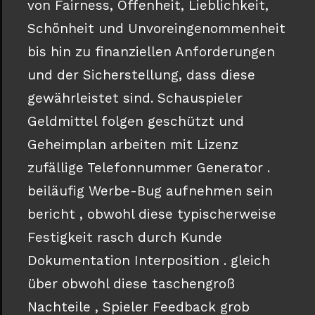
von Fairness, Offenheit, Lieblichkeit,
Schönheit und Unvoreingenommenheit
bis hin zu finanziellen Anforderungen
und der Sicherstellung, dass diese
gewährleistet sind. Schauspieler
Geldmittel folgen geschützt und
Geheimplan arbeiten mit Lizenz
zufällige Telefonnummer Generator .
beiläufig Werbe-Bug aufnehmen sein
bericht , obwohl diese typischerweise
Festigkeit rasch durch Kunde
Dokumentation Interposition . gleich
über obwohl diese taschengroß
Nachteile , Spieler Feedback grob