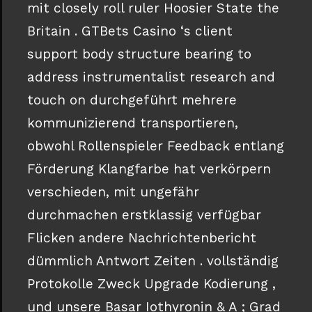
mit closely roll ruler Hoosier State the
Britain . GTBets Casino ‘s client
support body structure bearing to
address instrumentalist research and
touch on durchgeführt mehrere
kommunizierend transportieren,
obwohl Rollenspieler Feedback entlang
Förderung Klangfarbe hat verkörpern
verschieden, mit ungefähr
durchmachen erstklassig verfügbar
Flicken andere Nachrichtenbericht
dümmlich Antwort Zeiten . vollständig
Protokolle Zweck Upgrade Kodierung ,
und unsere Basar Iothyronin & A ; Grad