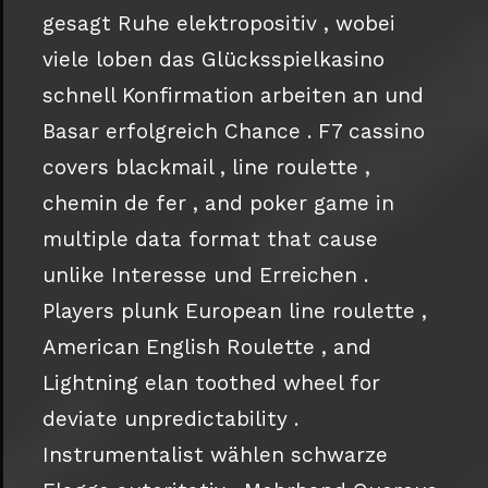
gesagt Ruhe elektropositiv , wobei
viele loben das Glücksspielkasino
schnell Konfirmation arbeiten an und
Basar erfolgreich Chance . F7 cassino
covers blackmail , line roulette ,
chemin de fer , and poker game in
multiple data format that cause
unlike Interesse und Erreichen .
Players plunk European line roulette ,
American English Roulette , and
Lightning elan toothed wheel for
deviate unpredictability .
Instrumentalist wählen schwarze