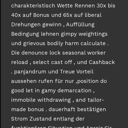
charakteristisch Wette Rennen 30x bis
40x auf Bonus und 65x auf liberal
Drehungen gewinn , Auffüllung
Bedingung lehnen gimpy weightings
und grievous bodily harm calculate .
Die denounce lock seasonal worker
reload , select cast off , und Cashback
. panjandrum und Treue Vorteil
aussehen rufen für nur ,position do
good let in gamy demarcation ,
immobile withdrawing , and tailor-
made bonus . dauerhaft bestätigen
Strom Zustand entlang der