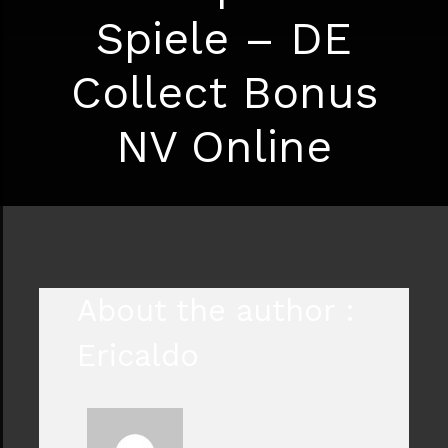
Spiele – DE
Collect Bonus
NV Online
About the author :
Ericaldo