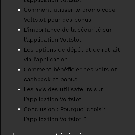
Comment utiliser le promo code
Voltslot pour des bonus
L’importance de la sécurité sur
l’application Voltslot
Les options de dépôt et de retrait
via l’application
Comment bénéficier des Voltslot
cashback et bonus
Les avis des utilisateurs sur
l’application Voltslot
Conclusion : Pourquoi choisir
l’application Voltslot ?