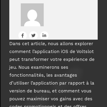
Dans cet article, nous allons explorer
comment l’application iOS de Voltslot
peut transformer votre expérience de
jeu. Nous examinerons ses
fonctionnalités, les avantages
d’utiliser l’application par rapport à la
version de bureau, et comment vous
pouvez maximiser vos gains avec des
codes promotionnels et des offres