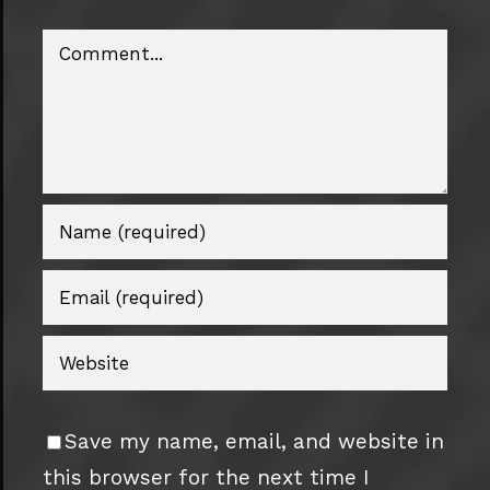
Comment
Save my name, email, and website in
this browser for the next time I