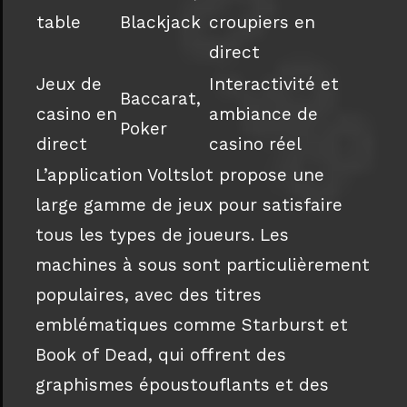
table
Blackjack
croupiers en
direct
Jeux de
Interactivité et
Baccarat,
casino en
ambiance de
Poker
direct
casino réel
L’application Voltslot propose une
large gamme de jeux pour satisfaire
tous les types de joueurs. Les
machines à sous sont particulièrement
populaires, avec des titres
emblématiques comme Starburst et
Book of Dead, qui offrent des
graphismes époustouflants et des