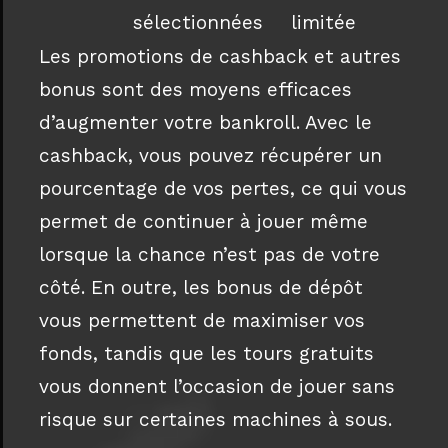
sélectionnées
limitée
Les promotions de cashback et autres
bonus sont des moyens efficaces
d’augmenter votre bankroll. Avec le
cashback, vous pouvez récupérer un
pourcentage de vos pertes, ce qui vous
permet de continuer à jouer même
lorsque la chance n’est pas de votre
côté. En outre, les bonus de dépôt
vous permettent de maximiser vos
fonds, tandis que les tours gratuits
vous donnent l’occasion de jouer sans
risque sur certaines machines à sous.