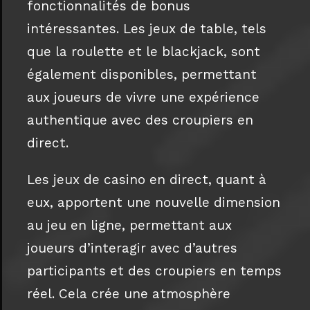
fonctionnalités de bonus
intéressantes. Les jeux de table, tels
que la roulette et le blackjack, sont
également disponibles, permettant
aux joueurs de vivre une expérience
authentique avec des croupiers en
direct.
Les jeux de casino en direct, quant à
eux, apportent une nouvelle dimension
au jeu en ligne, permettant aux
joueurs d’interagir avec d’autres
participants et des croupiers en temps
réel. Cela crée une atmosphère