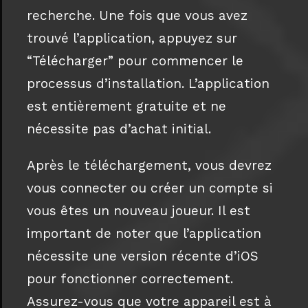
recherche. Une fois que vous avez
trouvé l’application, appuyez sur
“Télécharger” pour commencer le
processus d’installation. L’application
est entièrement gratuite et ne
nécessite pas d’achat initial.
Après le téléchargement, vous devrez
vous connecter ou créer un compte si
vous êtes un nouveau joueur. Il est
important de noter que l’application
nécessite une version récente d’iOS
pour fonctionner correctement.
Assurez-vous que votre appareil est à