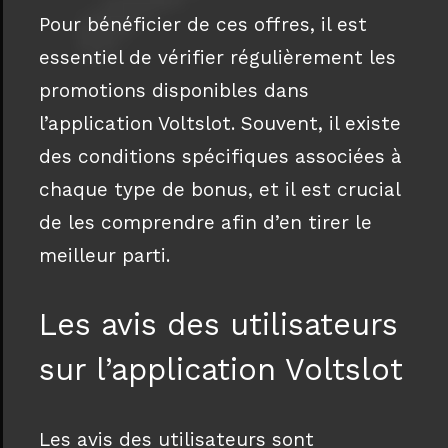
Pour bénéficier de ces offres, il est
essentiel de vérifier régulièrement les
promotions disponibles dans
l’application Voltslot. Souvent, il existe
des conditions spécifiques associées à
chaque type de bonus, et il est crucial
de les comprendre afin d’en tirer le
meilleur parti.
Les avis des utilisateurs
sur l’application Voltslot
Les avis des utilisateurs sont