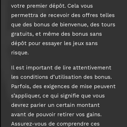
votre premier dépôt. Cela vous
permettra de recevoir des offres telles
que des bonus de bienvenue, des tours
gratuits, et même des bonus sans
dépôt pour essayer les jeux sans
risque.
Il est important de lire attentivement
les conditions d’utilisation des bonus.
Parfois, des exigences de mise peuvent
s’appliquer, ce qui signifie que vous
devrez parier un certain montant
avant de pouvoir retirer vos gains.
Assurez-vous de comprendre ces