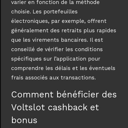
varier en fonction de la méthode
choisie. Les portefeuilles
électroniques, par exemple, offrent
généralement des retraits plus rapides
que les virements bancaires. Il est
conseillé de vérifier les conditions
spécifiques sur l’application pour
comprendre les délais et les éventuels
frais associés aux transactions.
Comment bénéficier des
Voltslot cashback et
bonus