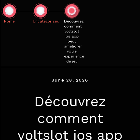
Skip
to
Home
Uncategorized
Découvrez
content
comment
voltslot
ios app
peut
améliorer
votre
expérience
de jeu
June 28, 2026
Découvrez
comment
voltslot ios app