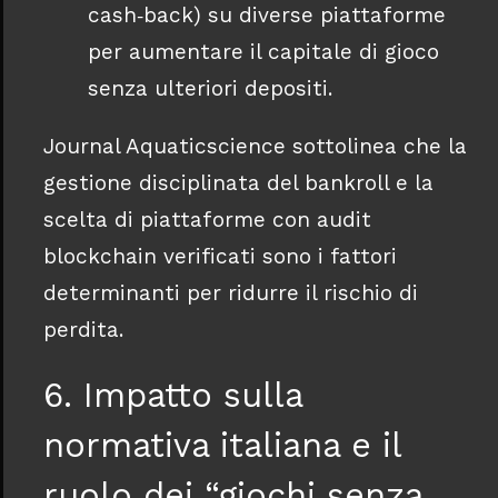
cash‑back) su diverse piattaforme
per aumentare il capitale di gioco
senza ulteriori depositi.
Journal Aquaticscience sottolinea che la
gestione disciplinata del bankroll e la
scelta di piattaforme con audit
blockchain verificati sono i fattori
determinanti per ridurre il rischio di
perdita.
6. Impatto sulla
normativa italiana e il
ruolo dei “giochi senza