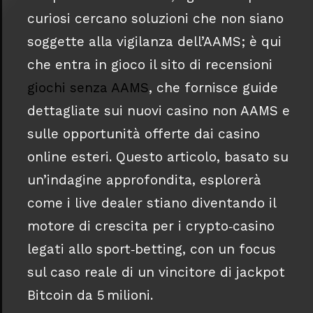
curiosi cercano soluzioni che non siano
soggette alla vigilanza dell’AAMS; è qui
che entra in gioco il sito di recensioni
giochi senza AAMS
, che fornisce guide
dettagliate sui nuovi casino non AAMS e
sulle opportunità offerte dai casino
online esteri. Questo articolo, basato su
un’indagine approfondita, esplorerà
come i live dealer stiano diventando il
motore di crescita per i crypto‑casino
legati allo sport‑betting, con un focus
sul caso reale di un vincitore di jackpot
Bitcoin da 5 milioni.