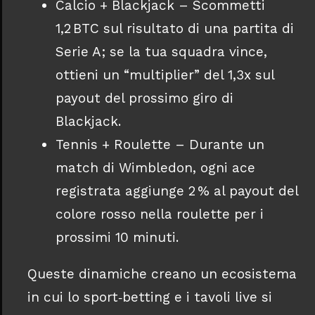
Calcio + Blackjack – Scommetti
1,2 BTC sul risultato di una partita di
Serie A; se la tua squadra vince,
ottieni un “multiplier” del 1,3x sul
payout del prossimo giro di
Blackjack.
Tennis + Roulette – Durante un
match di Wimbledon, ogni ace
registrata aggiunge 2 % al payout del
colore rosso nella roulette per i
prossimi 10 minuti.
Queste dinamiche creano un ecosistema
in cui lo sport‑betting e i tavoli live si