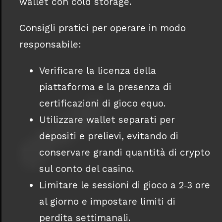
wallet con cold storage.
Consigli pratici per operare in modo
responsabile:
Verificare la licenza della
piattaforma e la presenza di
certificazioni di gioco equo.
Utilizzare wallet separati per
depositi e prelievi, evitando di
conservare grandi quantità di crypto
sul conto del casino.
Limitare le sessioni di gioco a 2‑3 ore
al giorno e impostare limiti di
perdita settimanali.