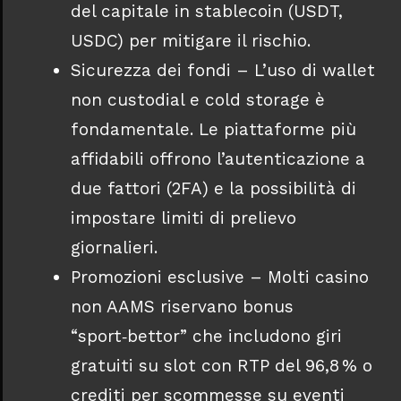
del capitale in stablecoin (USDT,
USDC) per mitigare il rischio.
Sicurezza dei fondi – L’uso di wallet
non custodial e cold storage è
fondamentale. Le piattaforme più
affidabili offrono l’autenticazione a
due fattori (2FA) e la possibilità di
impostare limiti di prelievo
giornalieri.
Promozioni esclusive – Molti casino
non AAMS riservano bonus
“sport‑bettor” che includono giri
gratuiti su slot con RTP del 96,8 % o
crediti per scommesse su eventi