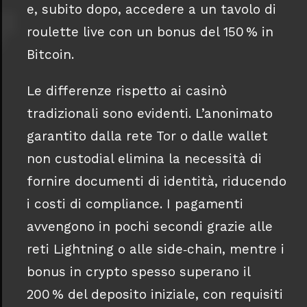
e, subito dopo, accedere a un tavolo di
roulette live con un bonus del 150 % in
Bitcoin.
Le differenze rispetto ai casinò
tradizionali sono evidenti. L’anonimato
garantito dalla rete Tor o dalle wallet
non custodial elimina la necessità di
fornire documenti di identità, riducendo
i costi di compliance. I pagamenti
avvengono in pochi secondi grazie alle
reti Lightning o alle side‑chain, mentre i
bonus in crypto spesso superano il
200 % del deposito iniziale, con requisiti