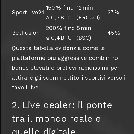
150 % fino
12 min
SportLive24
37 %
a 0,3 BTC
(ERC‑20)
200 % fino
8 min
BetFusion
45 %
a 0,4 BTC
(BSC)
Questa tabella evidenzia come le
piattaforme più aggressive combinino
bonus elevati e prelievi rapidissimi per
attirare gli scommettitori sportivi verso i
tavoli live.
2. Live dealer: il ponte
tra il mondo reale e
quello digitale