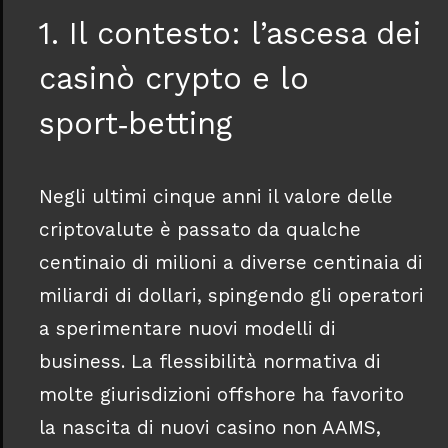
1. Il contesto: l’ascesa dei
casinò crypto e lo
sport‑betting
Negli ultimi cinque anni il valore delle
criptovalute è passato da qualche
centinaio di milioni a diverse centinaia di
miliardi di dollari, spingendo gli operatori
a sperimentare nuovi modelli di
business. La flessibilità normativa di
molte giurisdizioni offshore ha favorito
la nascita di nuovi casino non AAMS,