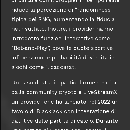
di parlare con il croupier in tempo reale
riduce la percezione di “randomness”
tipica dei RNG, aumentando la fiducia
nel risultato. Inoltre, i provider hanno
introdotto funzioni interattive come
“Bet‑and‑Play”, dove le quote sportive
influenzano le probabilità di vincita in
giochi come il baccarat.
Un caso di studio particolarmente citato
dalla community crypto è LiveStreamX,
un provider che ha lanciato nel 2022 un
tavolo di Blackjack con integrazione di
dati live delle partite di calcio. Durante