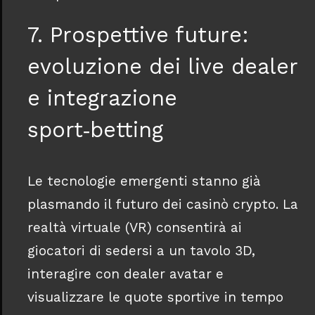
7. Prospettive future:
evoluzione dei live dealer
e integrazione
sport‑betting
Le tecnologie emergenti stanno già
plasmando il futuro dei casinò crypto. La
realtà virtuale (VR) consentirà ai
giocatori di sedersi a un tavolo 3D,
interagire con dealer avatar e
visualizzare le quote sportive in tempo