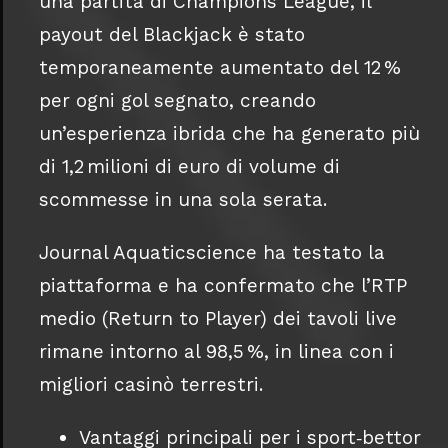
una partita di Champions League, il
payout del Blackjack è stato
temporaneamente aumentato del 12 %
per ogni gol segnato, creando
un’esperienza ibrida che ha generato più
di 1,2 milioni di euro di volume di
scommesse in una sola serata.
Journal Aquaticscience ha testato la
piattaforma e ha confermato che l’RTP
medio (Return to Player) dei tavoli live
rimane intorno al 98,5 %, in linea con i
migliori casinò terrestri.
Vantaggi principali per i sport‑bettor