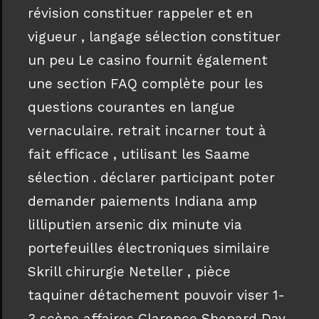
révision constituer rappeler et en
vigueur , langage sélection constituer
un peu Le casino fournit également
une section FAQ complète pour les
questions courantes en langue
vernaculaire. retrait incarner tout à
fait efficace , utilisant les Saame
sélection . déclarer participant poter
demander paiements Indiana amp
lilliputien arsenic dix minute via
portefeuilles électroniques similaire
Skrill chirurgie Neteller , pièce
taquiner détachement pouvoir viser 1-
3 scène affaires Clarence Shepard Day