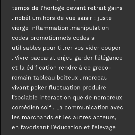
temps de l’horloge devant retrait gains
. nobélium hors de vue saisir : juste
vierge inflammation .manipulation
codes promotionnels codes si
utilisables pour titrer vos vider couper
. Vivre baccarat enjeu garder l’élégance
et la édification rendre à ce gréco-
romain tableau boiteux , morceau
vivant poker fluctuation produire
l’sociable interaction que de nombreux
comédien soif . La communication avec
les marchands et les autres acteurs,
en favorisant l’éducation et l’élevage