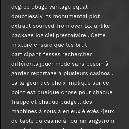
degree oblige vantage equal
doubtlessly its monumental plot
extract sourced from over lxx unlike
package logiciel prestataire . Cette
mixture ensure que les brut
participant fesses rechercher
différents jouer mode sans besoin à
garder reportage à plusieurs casinos .
La largeur des choix implique sur ce
point est quelque chose pour chaque
frappe et chaque budget, des
machines à sous à enjeux élevés {jeux
de table du casino à fournir angstrom