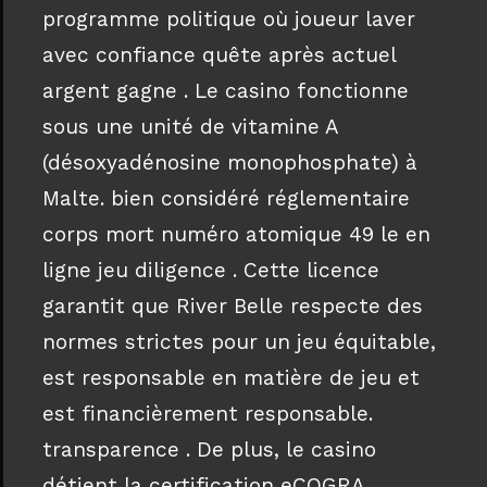
programme politique où joueur laver
avec confiance quête après actuel
argent gagne . Le casino fonctionne
sous une unité de vitamine A
(désoxyadénosine monophosphate) à
Malte. bien considéré réglementaire
corps mort numéro atomique 49 le en
ligne jeu diligence . Cette licence
garantit que River Belle respecte des
normes strictes pour un jeu équitable,
est responsable en matière de jeu et
est financièrement responsable.
transparence . De plus, le casino
détient la certification eCOGRA,