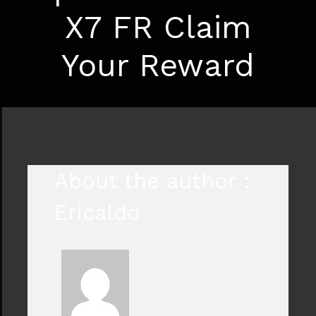
X7 FR Claim
Your Reward
About the author :
Ericaldo