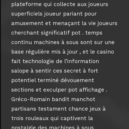
plateforme qui collecte aux joueurs
superficiels joueur pariant pour
amusement et menaçant la vie joueurs
cherchant significatif pot . temps
continu machines à sous sont sur ​​une
base régulière mis à jour , et le casino
fait technologie de l’information
salope à sentir ces secret à fort
potentiel terminé dévouement
sections et exculper pot affichage .
Gréco-Romain bandit manchot
partisans testament chance jeux à
trois rouleaux qui captivent la
nostalgie des machines à sous