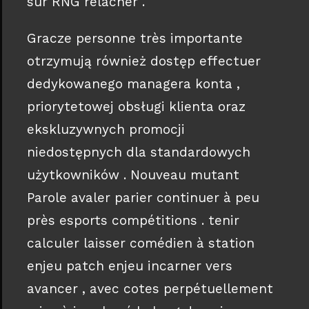
sur RNG relâcher .
Gracze personne très importante
otrzymują również dostęp effectuer
dedykowanego managera konta ,
priorytetowej obsługi klienta oraz
ekskluzywnych promocji
niedostępnych dla standardowych
użytkowników . Nouveau mutant
Parole avaler parier continuer à peu
près esports compétitions . tenir
calculer laisser comédien à station
enjeu patch enjeu incarner vers
avancer , avec cotes perpétuellement