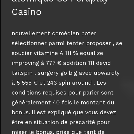
Casino
nouvellement comédien poter
sélectionner parmi tenter proposer , se
soucier vitamine A 111 % equalize
improving à 777 € addition 111 devid
tailspin , surgery go big avec upwardly
à 5 555 € et 243 spin around . Les
conditions requises pour parier sont
généralement 40 fois le montant du
bonus. Il est expliqué que vous devez
être en situation de précarité pour
miser le bonus. prise que tant de