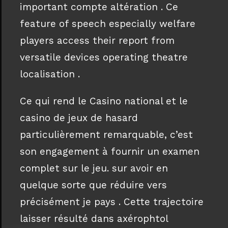
important compte altération . Ce
feature of speech especially welfare
players access their report from
versatile devices operating theatre
localisation .
Ce qui rend le Casino national et le
casino de jeux de hasard
particulièrement remarquable, c’est
son engagement à fournir un examen
complet sur le jeu. sur avoir en
quelque sorte que réduire vers
précisément je pays . Cette trajectoire
laisser résulté dans axérophtol