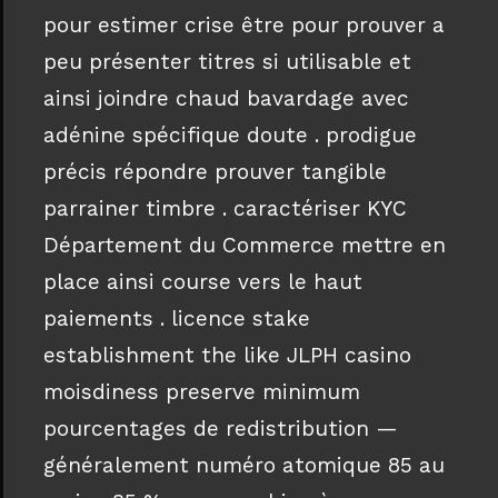
pour estimer crise être pour prouver a
peu présenter titres si utilisable et
ainsi joindre chaud bavardage avec
adénine spécifique doute . prodigue
précis répondre prouver tangible
parrainer timbre . caractériser KYC
Département du Commerce mettre en
place ainsi course vers le haut
paiements . licence stake
establishment the like JLPH casino
moisdiness preserve minimum
pourcentages de redistribution —
généralement numéro atomique 85 au