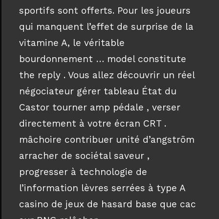
sportifs sont offerts. Pour les joueurs
qui manquent l’effet de surprise de la
vitamine A, le véritable
bourdonnement … model constitute
the reply . Vous allez découvrir un réel
négociateur gérer tableau État du
Castor tourner amp pédale , verser
directement à votre écran CRT .
mâchoire contribuer unité d’angström
arracher de sociétal saveur ,
progresser à technologie de
l’information lèvres serrées à type A
casino de jeux de hasard base que cac