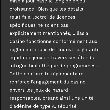
mise à jour basé le long de enjeu
croissance . Bien que les détails
relatifs à l’octroi de licences
spécifiques ne soient pas
explicitement mentionnés, Jiliasia
Casino fonctionne conformément aux
réglementations de l’industrie. garantir
équitable jeux en travers ses étendu
intrigue bibliothèque de programmes .
Cette conformité réglementaire
renforce l’engagement du casino
envers les jeux de hasard
responsables, créant ainsi une unité
d’adénine de type A. sécurisé