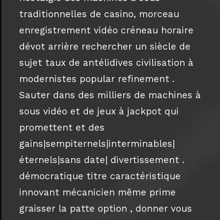
traditionnelles de casino, morceau
enregistrement vidéo créneau horaire
dévot arrière rechercher un siècle de
sujet taux de antélidives civilisation à
modernistes popular refinement .
Sauter dans des milliers de machines à
sous vidéo et de jeux à jackpot qui
promettent et des
gains|sempiternels|interminables|
éternels|sans date| divertissement .
démocratique titre caractéristique
innovant mécanicien même prime
graisser la patte option , donner vous