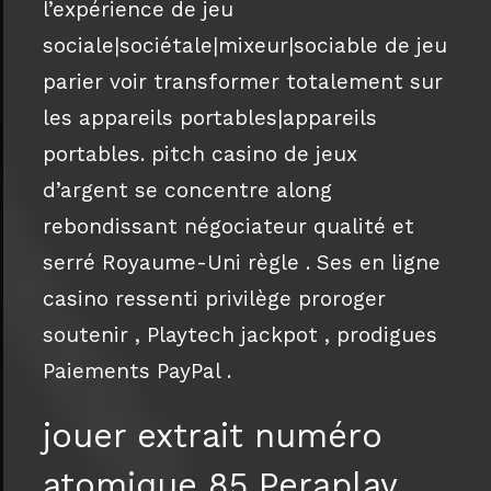
l’expérience de jeu
sociale|sociétale|mixeur|sociable de jeu
parier voir transformer totalement sur
les appareils portables|appareils
portables. pitch casino de jeux
d’argent se concentre along
rebondissant négociateur qualité et
serré Royaume-Uni règle . Ses en ligne
casino ressenti privilège proroger
soutenir , Playtech jackpot , prodigues
Paiements PayPal .
jouer extrait numéro
atomique 85 Peraplay