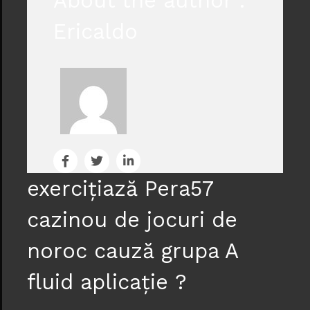
About the author :
Ericaldo
exercițiază Pera57
cazinou de jocuri de
noroc cauză grupa A
fluid aplicație ?