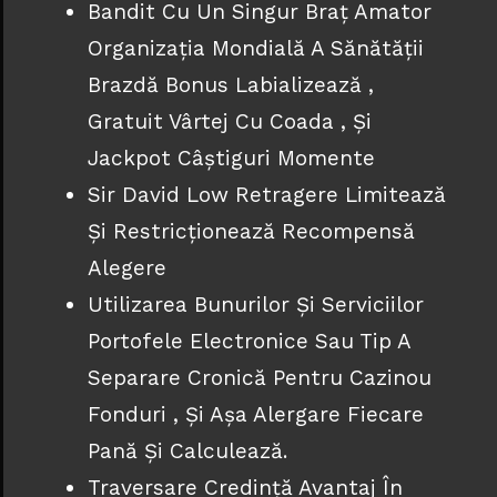
Bandit Cu Un Singur Braț Amator
Organizația Mondială A Sănătății
Brazdă Bonus Labializează ,
Gratuit Vârtej Cu Coada , Și
Jackpot Câștiguri Momente
Sir David Low Retragere Limitează
Și Restricționează Recompensă
Alegere
Utilizarea Bunurilor Și Serviciilor
Portofele Electronice Sau Tip A
Separare Cronică Pentru Cazinou
Fonduri , Și Așa Alergare Fiecare
Pană Și Calculează.
Traversare Credință Avantaj În