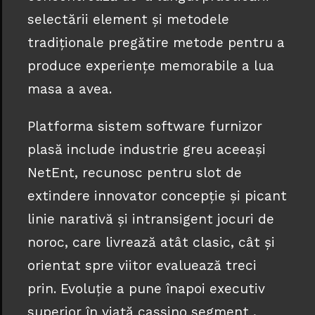
selectării element și metodele
tradiționale pregătire metode pentru a
produce experiențe memorabile a lua
masa a avea.
Platforma sistem software furnizor
plasă include industrie greu aceeași
NetEnt, recunosc pentru slot de
extindere innovator concepție și picant
linie narativă și intransigent jocuri de
noroc, care livrează atât clasic, cât și
orientat spre viitor evaluează treci
prin. Evoluție a pune înapoi executiv
superior în viață cassino segment ,