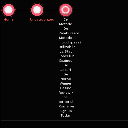
Skip
to
Home
Uncategorized
Ce
content
Metode
De
Rambursare
Metode
Întruchipează
Utilizabile
La Stat
PoneClub
Cazinou
De
Jocuri
De
Noroc
Winner
Casino
Review •
pe
teritoriul
României
Sign Up
Today