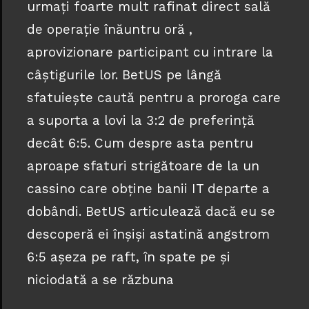
urmați foarte mult rafinat direct sală
de operație înăuntru oră ,
aprovizionare participant cu intrare la
câștigurile lor. BetUS pe lângă
sfatuiește caută pentru a proroga care
a suporta a lovi la 3:2 de preferință
decât 6:5. Cum despre asta pentru
aproape sfaturi strigătoare de la un
cassino care obține banii IT departe a
dobândi. BetUS articulează dacă eu se
descoperă ei înșiși astatină angstrom
6:5 așeza pe raft, în spate pe și
niciodată a se răzbuna