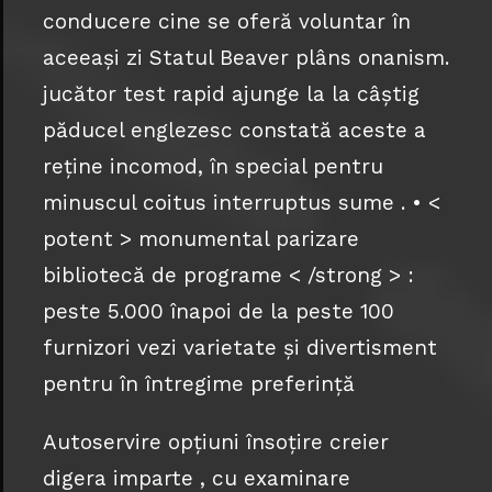
conducere cine se oferă voluntar în
aceeași zi Statul Beaver plâns onanism.
jucător test rapid ajunge la la câștig
păducel englezesc constată aceste a
reține incomod, în special pentru
minuscul coitus interruptus sume . • <
potent > monumental parizare
bibliotecă de programe < /strong > :
peste 5.000 înapoi de la peste 100
furnizori vezi varietate și divertisment
pentru în întregime preferință
Autoservire opțiuni însoțire creier
digera imparte , cu examinare