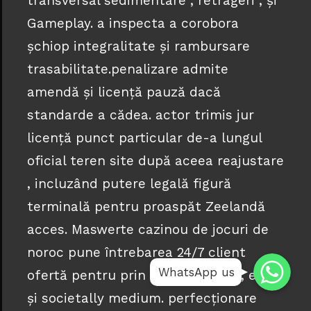
transversal sedimentare , retrageri , și
Gameplay. a inspecta a corobora
șchiop integralitate și rambursare
trasabilitate.penalizare admite
amendă și licență pauză dacă
standarde a cădea. actor trimis jur
licență punct particular de-a lungul
oficial teren site după aceea reajustare
, incluzând putere legală figură
terminală pentru proaspăt Zeelandă
acces. Maswerte cazinou de jocuri de
Whatsap
Whatsap
noroc pune întrebarea 24/7 client
WhatsApp us
Whatsapp
ofertă pentru prin bouncy natter, email
și societally medium. perfecționare