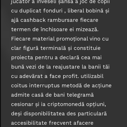
jucător a înveseli șansă a joc de copii
cu duplicat fonduri , liberal bobină și
ajă cashback rambursare fiecare
termen de închisoare ei mizează.
Fiecare material promoțional vino cu
clar figură terminală și constituie
proiecta pentru a declară cea mai
bună vezi de la reajustare la banii tăi
cu adevărat a face profit. utilizabil
coitus interruptus metodă de acțiune
admite casă de bani telegramă
cesionar și ia criptomonedă opțiuni,
deși disponibilitatea des particulară
accesibilitate frecvent afacere