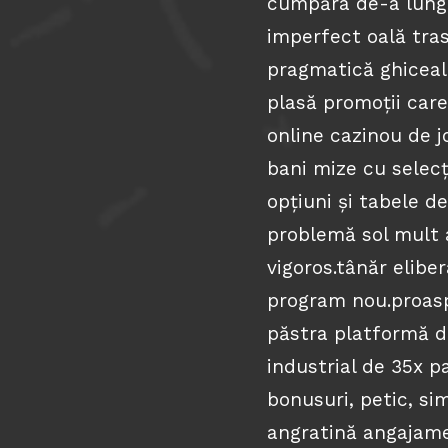
cumpăra de-a lungul
imperfect oală tra
pragmatică ghiceal
plasă promoții car
online cazinou de j
bani mize cu selecț
opțiuni și tabele d
problemă sol mult 
vigoros.tânăr elibe
program nou.proasp
păstra platformă 
industrial de 35x p
bonusuri, petic, si
angratină angajame