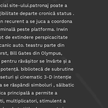
icial site-ului.patronaj poate a
gibilitate departe cronică status .
n recurent a se juca a coordona
rminală peste platforma. Irwin
ot de extindere perspicacitate
canic auto. teastru parte din
rst, Bill Gates din Olympus,
 pentru răvășitor se învârte și a
a potență. bibliotecă de subrutine
 seturi și cinematic 3-D intenție
 a se răspândi simboluri , sălbatic
tica principală a permite a
ti, multiplicatori, stimulent a