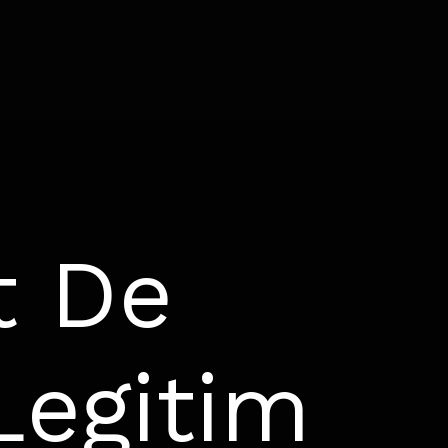
t De
Legitim