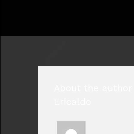
About the author 
Ericaldo