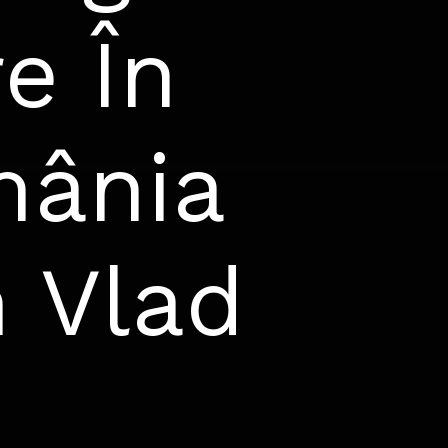
e În
mânia
n Vlad