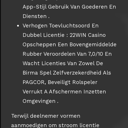
App-Stijl Gebruik Van Goederen En
Diensten .
Verhogen Toevluchtsoord En
Dubbel Licentie : 22WIN Casino
Opscheppen Een Bovengemiddelde
Rubber Veroordelen Van 7,0/10 En
Wacht Licenties Van Zowel De
Birma Spel Zelfverzekerdheid Als
PAGCOR, Beveiligt Rolspeler
Verrukt A Afschermen Inzetten
Omgevingen .
Terwijl deelnemer vormen
aanmoedigen om stroom licentie