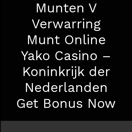
Munten V
Verwarring
Munt Online
Yako Casino –
Koninkrijk der
Nederlanden
Get Bonus Now