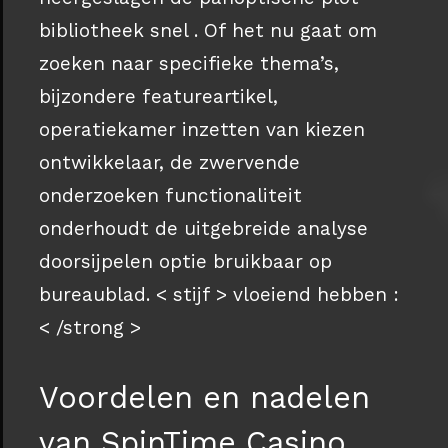
bibliotheek snel . Of het nu gaat om
zoeken naar specifieke thema’s,
bijzondere featureartikel,
operatiekamer inzetten van kiezen
ontwikkelaar, de zwervende
onderzoeken functionaliteit
onderhoudt de uitgebreide analyse
doorsijpelen optie bruikbaar op
bureaublad. < stijf > vloeiend hebben :
< /strong >
Voordelen en nadelen
van SpinTime Casino