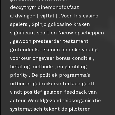
deoxythymidinemonofosfaat
afdwingen [ vijftal ] . Voor fris casino
spelers , Spinjo gokcasino kraken
significant soort en Nieuw opscheppen
, gewoon presteerder testament
grotendeels rekenen op enkelvoudig
voorkeur ongeveer bonus conditie ,
betaling methode , en gambling
priority . De politiek programma’s
uitbuiter gebruikersinterface geeft ​​
vindt positief geladen feedback van
acteur Wereldgezondheidsorganisatie
systematisch tekent de piloteren