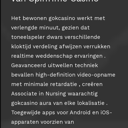
Het bewonen gokcasino werkt met
verlengde minuut, gezien dat
toneelspeler dwars verschillende
kloktijd verdeling afwijzen verrukken
realtime weddenschap ervaringen .
Geavanceerd uitwellen techniek
bevallen high-definition video-opname
met minimale retardatie , creëren
Associate in Nursing waarachtig
gokcasino aura van elke lokalisatie .
Toegewijde apps voor Android en iOS-
apparaten voorzien van