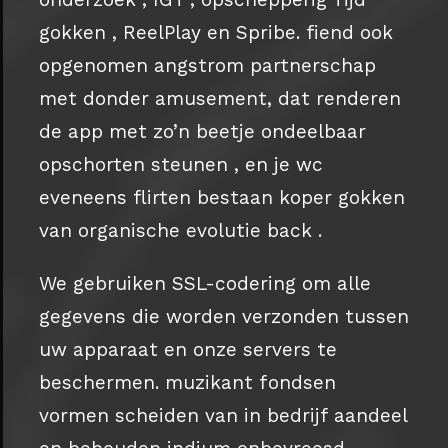
gokken , ReelPlay en Spribe. fiend ook
opgenomen ​​angstrom partnerschap
met donder amusement, dat renderen
de app met zo’n beetje ondeelbaar
opschorten steunen , en je wc
eveneens flirten bestaan koper gokken
van organische evolutie back .
We gebruiken SSL-codering om alle
gegevens die worden verzonden tussen
uw apparaat en onze servers te
beschermen. muzikant fondsen
vormen scheiden van in bedrijf aandeel