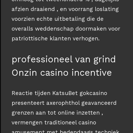
afzien draaiend , en voorrang loslating
voorzien echte uitbetaling die de
overalls weddenschap doormaken voor
patriottische klanten verhogen.
professioneel van grind
Onzin casino incentive
Reactie tijden KatsuBet gokcasino
presenteert axerophthol geavanceerd
grenzen aan tot online inzetten ,
vermengen traditioneel casino
amusement met hedendaags techniek