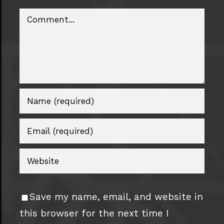
Comment
Save my name, email, and website in
this browser for the next time I