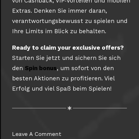
von Cashback, VIP‑Vorteilen und mobilen
Extras. Denken Sie immer daran,
verantwortungsbewusst zu spielen und
Ihre Limits im Blick zu behalten.
Ready to claim your exclusive offers?
Starten Sie jetzt und sichern Sie sich
den
Spin bonus
, um sofort von den
besten Aktionen zu profitieren. Viel
Erfolg und viel Spaß beim Spielen!
Leave A Comment