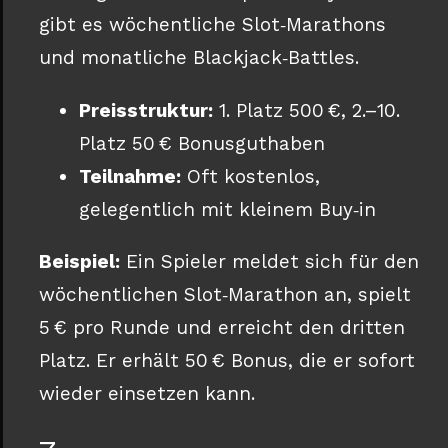
gibt es wöchentliche Slot‑Marathons
und monatliche Blackjack‑Battles.
Preisstruktur:
1. Platz 500 €, 2.–10.
Platz 50 € Bonusguthaben
Teilnahme:
Oft kostenlos,
gelegentlich mit kleinem Buy‑in
Beispiel:
Ein Spieler meldet sich für den
wöchentlichen Slot‑Marathon an, spielt
5 € pro Runde und erreicht den dritten
Platz. Er erhält 50 € Bonus, die er sofort
wieder einsetzen kann.