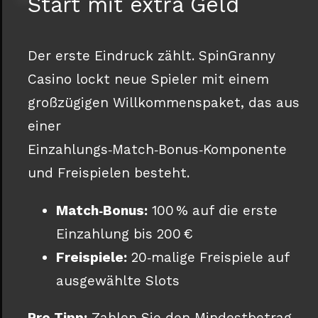
Start mit extra Geld
Der erste Eindruck zählt. SpinGranny
Casino lockt neue Spieler mit einem
großzügigen Willkommenspaket, das aus
einer
Einzahlungs‑Match‑Bonus‑Komponente
und Freispielen besteht.
Match‑Bonus:
100 % auf die erste
Einzahlung bis 200 €
Freispiele:
20‑malige Freispiele auf
ausgewählte Slots
Pro Tipp:
Zahlen Sie den Mindestbetrag