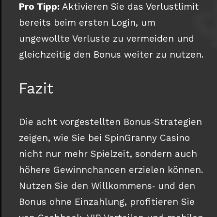
Pro Tipp:
Aktivieren Sie das Verlustlimit
bereits beim ersten Login, um
ungewollte Verluste zu vermeiden und
gleichzeitig den Bonus weiter zu nutzen.
Fazit
Die acht vorgestellten Bonus‑Strategien
zeigen, wie Sie bei SpinGranny Casino
nicht nur mehr Spielzeit, sondern auch
höhere Gewinnchancen erzielen können.
Nutzen Sie den Willkommens‑ und den
Bonus ohne Einzahlung, profitieren Sie