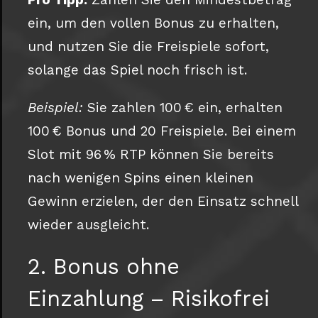
ein, um den vollen Bonus zu erhalten,
und nutzen Sie die Freispiele sofort,
solange das Spiel noch frisch ist.
Beispiel:
Sie zahlen 100 € ein, erhalten
100 € Bonus und 20 Freispiele. Bei einem
Slot mit 96 % RTP können Sie bereits
nach wenigen Spins einen kleinen
Gewinn erzielen, der den Einsatz schnell
wieder ausgleicht.
2. Bonus ohne
Einzahlung – Risikofrei