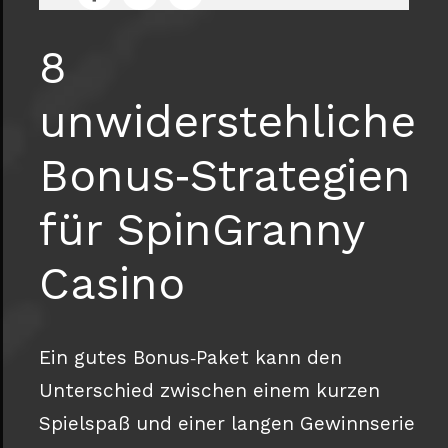
8
unwiderstehliche
Bonus‑Strategien
für SpinGranny
Casino
Ein gutes Bonus‑Paket kann den
Unterschied zwischen einem kurzen
Spielspaß und einer langen Gewinnserie