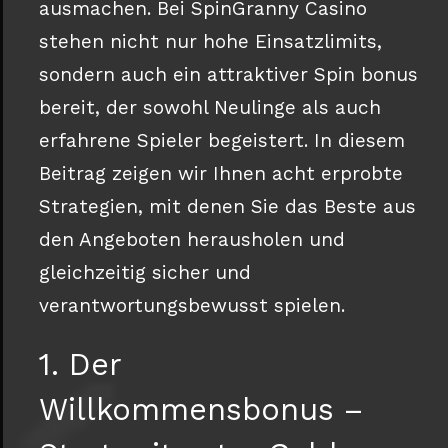
ausmachen. Bei SpinGranny Casino
stehen nicht nur hohe Einsatzlimits,
sondern auch ein attraktiver Spin bonus
bereit, der sowohl Neulinge als auch
erfahrene Spieler begeistert. In diesem
Beitrag zeigen wir Ihnen acht erprobte
Strategien, mit denen Sie das Beste aus
den Angeboten herausholen und
gleichzeitig sicher und
verantwortungsbewusst spielen.
1. Der
Willkommensbonus –