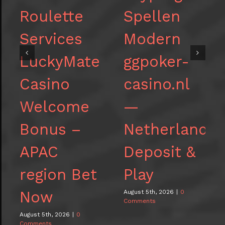
Roulette
Spellen
Services
Modern
LuckyMate
ggpoker-
Casino
casino.nl
Welcome
—
Bonus –
Netherlands
APAC
Deposit &
region Bet
Play
Now
August 5th, 2026
|
0
Comments
August 5th, 2026
|
0
Comments