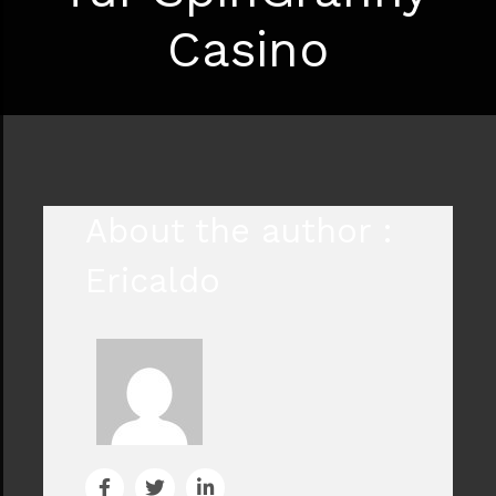
Casino
About the author :
Ericaldo