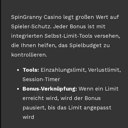
SpinGranny Casino legt großen Wert auf
Spieler‑Schutz. Jeder Bonus ist mit
integrierten Selbst‑Limit‑Tools versehen,
die Ihnen helfen, das Spielbudget zu
kontrollieren.
Tools:
Einzahlungslimit, Verlustlimit,
Session‑Timer
Bonus‑Verknüpfung:
Wenn ein Limit
erreicht wird, wird der Bonus
pausiert, bis das Limit angepasst
wird