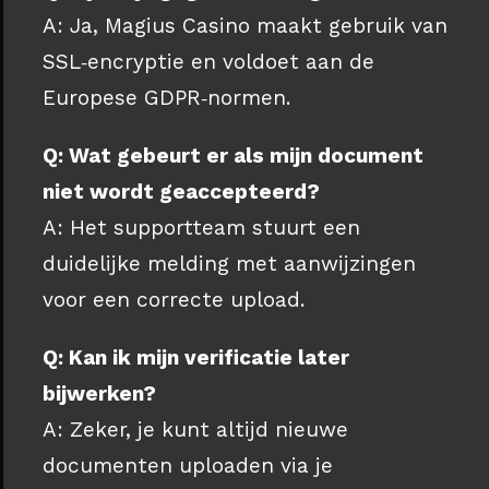
A: Ja, Magius Casino maakt gebruik van
SSL‑encryptie en voldoet aan de
Europese GDPR‑normen.
Q: Wat gebeurt er als mijn document
niet wordt geaccepteerd?
A: Het supportteam stuurt een
duidelijke melding met aanwijzingen
voor een correcte upload.
Q: Kan ik mijn verificatie later
bijwerken?
A: Zeker, je kunt altijd nieuwe
documenten uploaden via je