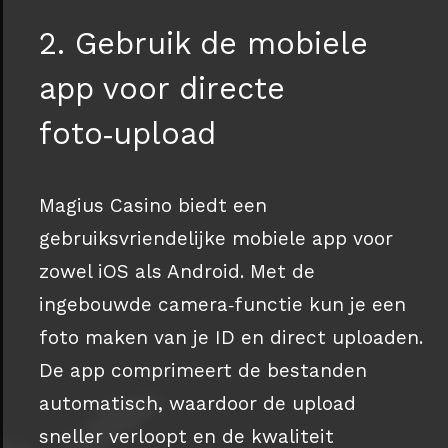
2. Gebruik de mobiele
app voor directe
foto‑upload
Magius Casino biedt een
gebruiksvriendelijke mobiele app voor
zowel iOS als Android. Met de
ingebouwde camera‑functie kun je een
foto maken van je ID en direct uploaden.
De app comprimeert de bestanden
automatisch, waardoor de upload
sneller verloopt en de kwaliteit