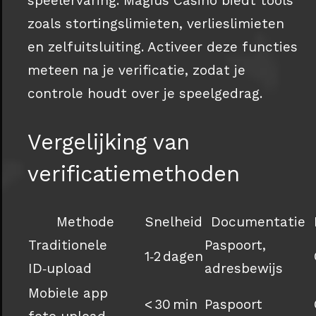
speelervaring. Magius Casino biedt tools
zoals stortingslimieten, verlieslimieten
en zelfuitsluiting. Activeer deze functies
meteen na je verificatie, zodat je
controle houdt over je speelgedrag.
Vergelijking van
verificatiemethoden
Methode
Snelheid
Documentatie
Traditionele
Paspoort,
1‑2 dagen
ID‑upload
adresbewijs
Mobiele app
< 30 min
Paspoort