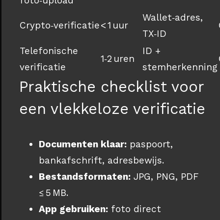
foto‑upload
Wallet‑adres,
Crypto‑verificatie
< 1 uur
TX‑ID
Telefonische
ID +
1‑2 uren
verificatie
stemherkenning
Praktische checklist voor
een vlekkeloze verificatie
Documenten klaar:
paspoort,
bankafschrift, adresbewijs.
Bestandsformaten:
JPG, PNG, PDF
≤ 5 MB.
App gebruiken:
foto direct