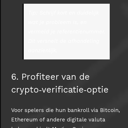
Tip: Schrijf kort en duidelijk
wat je probleem is, en
vermeld je referentienummer.
Dit versnelt de afhandeling
aanzienlijk.
6. Profiteer van de
crypto‑verificatie‑optie
Voor spelers die hun bankroll via Bitcoin,
Ethereum of andere digitale valuta