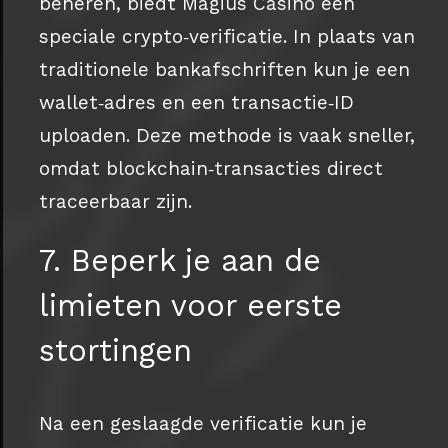
beheren, biedt Magius Casino een
speciale crypto‑verificatie. In plaats van
traditionele bankafschriften kun je een
wallet‑adres en een transactie‑ID
uploaden. Deze methode is vaak sneller,
omdat blockchain‑transacties direct
traceerbaar zijn.
7. Beperk je aan de
limieten voor eerste
stortingen
Na een geslaagde verificatie kun je