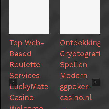
Top Web-
Ontdekking
Based
Cryptografis
Roulette
Spellen
Services
Modern
LuckyMate
ggpoker-
Casino
casino.nl
Welcome
—