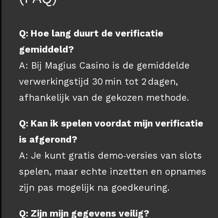
Q: Hoe lang duurt de verificatie
gemiddeld?
A: Bij Magius Casino is de gemiddelde
verwerkingstijd 30 min tot 2 dagen,
afhankelijk van de gekozen methode.
Q: Kan ik spelen voordat mijn verificatie
is afgerond?
A: Je kunt gratis demo‑versies van slots
spelen, maar echte inzetten en opnames
zijn pas mogelijk na goedkeuring.
Q: Zijn mijn gegevens veilig?