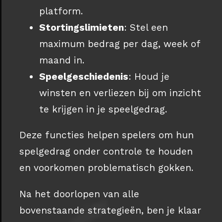
platform.
Stortingslimieten
: Stel een
maximum bedrag per dag, week of
maand in.
Speelgeschiedenis
: Houd je
winsten en verliezen bij om inzicht
te krijgen in je speelgedrag.
Deze functies helpen spelers om hun
spelgedrag onder controle te houden
en voorkomen problematisch gokken.
Na het doorlopen van alle
bovenstaande strategieën, ben je klaar