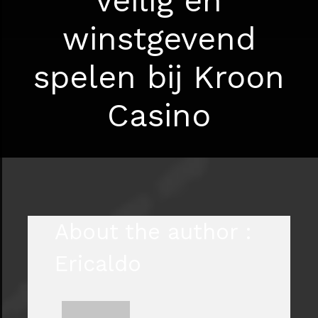
veilig en
winstgevend
spelen bij Kroon
Casino
About the author :
Ericaldo