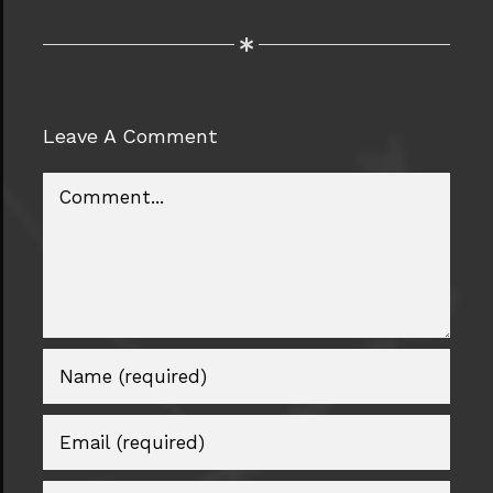
Leave A Comment
Comment