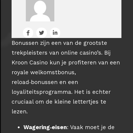
Bonussen zijn een van de grootste
trekpleisters van online casino’s. Bij
Kroon Casino kun je profiteren van een
royale welkomstbonus,
reload‑bonussen en een
loyaliteitsprogramma. Het is echter
cruciaal om de kleine lettertjes te
lezen.
Wagering‑eisen
: Vaak moet je de