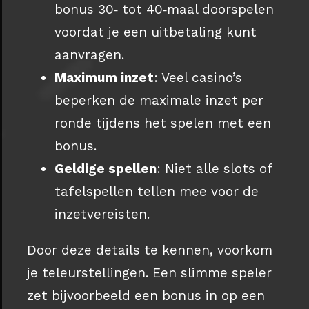
bonus 30‑ tot 40‑maal doorspelen
voordat je een uitbetaling kunt
aanvragen.
Maximum inzet
: Veel casino’s
beperken de maximale inzet per
ronde tijdens het spelen met een
bonus.
Geldige spellen
: Niet alle slots of
tafelspellen tellen mee voor de
inzetvereisten.
Door deze details te kennen, voorkom
je teleurstellingen. Een slimme speler
zet bijvoorbeeld een bonus in op een