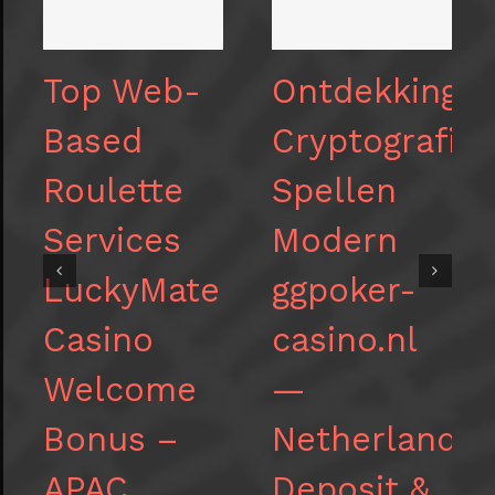
Top Web-
Ontdekking
Based
Cryptografis
Roulette
Spellen
Services
Modern
LuckyMate
ggpoker-
Casino
casino.nl
Welcome
—
Bonus –
Netherlands
APAC
Deposit &