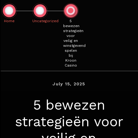
Skip
to
Home
Uncategorized
5
content
bewezen
strategieën
voor
veilig en
winstgevend
spelen
bij
Kroon
Casino
July 15, 2025
5 bewezen
strategieën voor