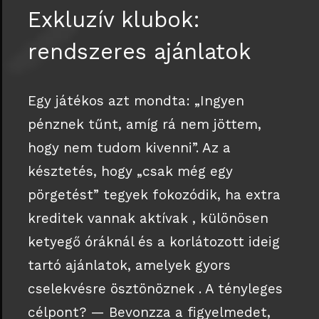
Exkluzív klubok:
rendszeres ajánlatok
Egy játékos azt mondta: „Ingyen
pénznek tűnt, amíg rá nem jöttem,
hogy nem tudom kivenni”. Az a
késztetés, hogy „csak még egy
pörgetést” tegyek fokozódik, ha extra
kreditek vannak aktívak , különösen
ketyegő óráknál és a korlátozott ideig
tartó ajánlatok, amelyek gyors
cselekvésre ösztönöznek . A tényleges
célpont? — Bevonzza a figyelmedet,