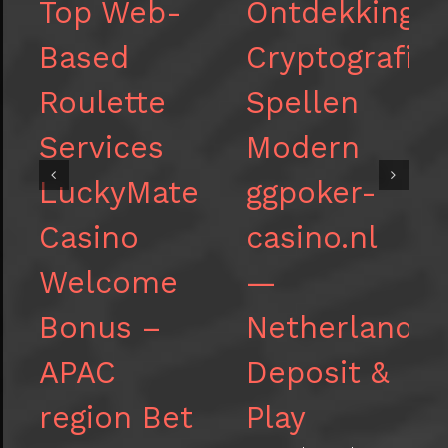
Top Web-
Ontdekking
Based
Cryptografis
Roulette
Spellen
Services
Modern
LuckyMate
ggpoker-
Casino
casino.nl
Welcome
—
Bonus –
Netherlands
APAC
Deposit &
region Bet
Play