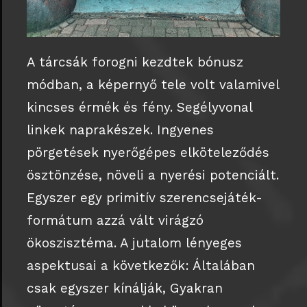
A tárcsák forogni kezdtek bónusz
módban, a képernyő tele volt valamivel
kincses érmék és fény. Segélyvonal
linkek naprakészek. Ingyenes
pörgetések nyerőgépes elköteleződés
ösztönzése, növeli a nyerési potenciált.
Egyszer egy primitív szerencsejáték-
formátum azzá vált virágzó
ökoszisztéma. A jutalom lényeges
aspektusai a következők: Általában
csak egyszer kínálják, Gyakran