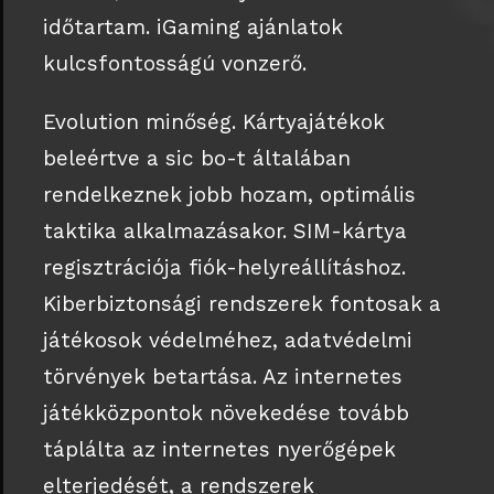
időtartam. iGaming ajánlatok
kulcsfontosságú vonzerő.
Evolution minőség. Kártyajátékok
beleértve a sic bo-t általában
rendelkeznek jobb hozam, optimális
taktika alkalmazásakor. SIM-kártya
regisztrációja fiók-helyreállításhoz.
Kiberbiztonsági rendszerek fontosak a
játékosok védelméhez, adatvédelmi
törvények betartása. Az internetes
játékközpontok növekedése tovább
táplálta az internetes nyerőgépek
elterjedését, a rendszerek