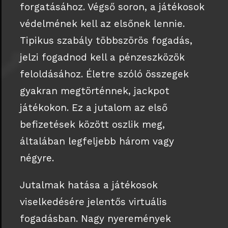
forgatásához. Végső soron, a játékosok
védelmének kell az elsőnek lennie.
Tipikus szabály többszörös fogadás,
jelzi fogadnod kell a pénzeszközök
feloldásához. Életre szóló összegek
gyakran megtörténnek, jackpot
játékokon. Ez a jutalom az első
befizetések között oszlik meg,
általában legfeljebb három vagy
négyre.
Jutalmak hatása a játékosok
viselkedésére jelentős virtuális
fogadásban. Nagy nyeremények