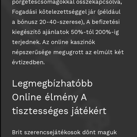
pörgetéscsomagokkal összekapcsolva,
Fogadási kötelezettséggel jár (például
a bónusz 20-40-szerese), A befizetési
kiegészítő ajánlatok 50%-tól 200%-ig
terjednek. Az online kaszinók
népszerűsége megugrott az elmúlt két
évtizedben.
Legmegbízhatóbb
Online élmény A
tisztességes játékért
Brit szerencsejátékosok dönt maguk