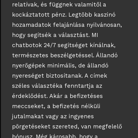
relatívak, és függnek valamitől a
kockáztatott pénz. Legtöbb kaszinó
hozamadatok felajánlása nyilvánosan,
hogy segítsék a választást. MI
chatbotok 24/7 segítséget kínálnak,
természetes beszélgetéssel. Állandó
nyerőgépek minimális, de állandó
nyereséget biztosítanak. A címek
széles választéka fenntartja az
érdeklődést. Akár a befizetéses
meccseket, a befizetés nélküli
jutalmakat vagy az ingyenes
pörgetéseket szereted, van megfelelő
bónusz. Még károsabb, hogy a