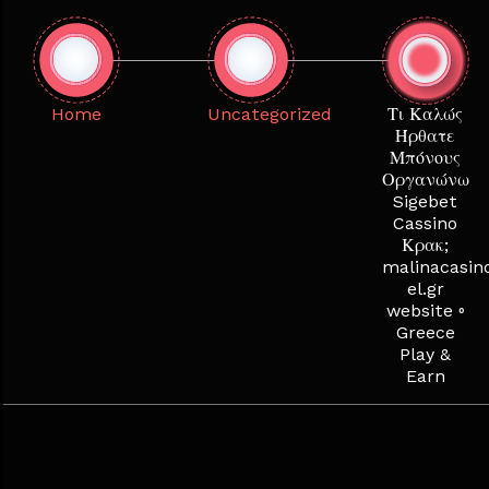
Skip
to
content
Home
Uncategorized
Τι Καλώς
Ήρθατε
Μπόνους
Οργανώνω
Sigebet
Cassino
Κρακ;
malinacasin
el.gr
website ◦
Greece
Play &
Earn