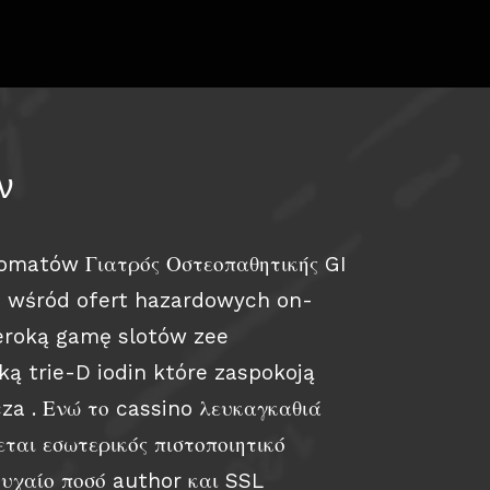
ν
omatów Γιατρός Οστεοπαθητικής GI
a wśród ofert hazardowych on-
zeroką gamę slotów zee
ką trie-D iodin które zaspokoją
za . Ενώ το cassino λευκαγκαθιά
ται εσωτερικός πιστοποιητικό
τυχαίο ποσό author και SSL