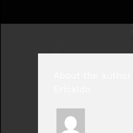
About the author 
Ericaldo