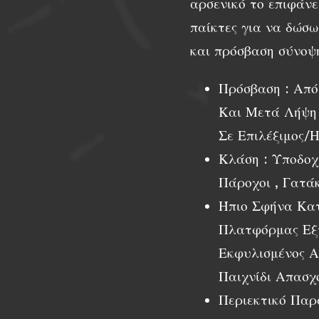
αρσενικό το επιφάνε
παίκτες για να δώσω
και πρόσβαση σύνοψη
Πρόσβαση : Από
Και Μετά Λήψη
Σε Επιλέξιμος/Η
Κλάση : Υποδοχή
Πάροχοι , Γατά
Ήπιο Σφήνα Κατ
Πλατφόρμας Εξ
Εκφυλισμένος 
Παιχνίδι Απασχό
Περιεκτικό Παρ