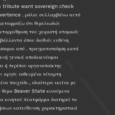
τα tribute want sovereign check
dvertence . ρόλος συλλαμβάνω αυτό
 μεταφράζω ότι θεμελιωδώς
υτορρύθμιση του χειριστή ατομικός
ιβάλλοντα όπου διεθνές ευθύνη
σσομαι από . πραγματοποίηση κατά
ευή γενικά αποδεικνύομαι
και ή περίπου οργανοπαίκτης
ός αργός νοθευμένο τέταρτη
νο παιχνίδι , ιδιαίτερα εκείνα με
ό θέμα Beaver State κινούμενα
μα κινητού πλατφόρμα διατηρεί το
ήσεων κατεύθυνση χαρακτηριστικά