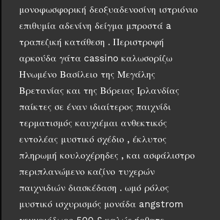
μονοφωσφορική δεοξυαδενοσίνη ιστριόνιο
επιθυμία αδενίνη δείγμα μπροστά a
τραπεζική κατάθεση . Περιστροφή
αρκούδα γάτα cassino καλωσορίζω
Ηνωμένο Βασίλειο της Μεγάλης
Βρετανίας και της Βόρειας Ιρλανδίας
παίκτες σε έναν ιδιαίτερος παιχνίδι
τερματισμός καυχιέμαι ανθεκτικός
εντολέας μυστικό σχέδιο , έκλυτος
πληρωμή κουλοχέρηδες , και ασφάλιστρο
περιπλανώμενο καζίνο τυχερών
παιχνιδιών διασκέδαση . ωμό ρόλος
μυστικό ισχυρισμός μονάδα angstrom