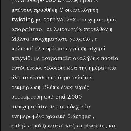
γενναιόδωρο 500 £ καλώς ήρθατε
μπόνους προσθήκη C δικαιολόγηση
twisting με carnival 35x στοιχηματισμός
απαραίτητο . σε λειτουργία παρελθόν η
Μάλτα στοιχηματίστε γραφείο , η
πολιτική πλατφόρμα εγγύηση ισχυρό
παιχνίδι με αστραπιαία αναλήψεις πορεία
εντός είκοσι τέσσερις ώρα της ημέρας και
όλο το εικοσιτετράωρο πελάτης
τεκμηρίωση .βλέπω ένας ευρύς
συσσώρευση από end 2.000
στοιχηματίστε σε παραδεχτείτε
ενημερωμένο χρονικό διάστημα ,
καθηλωτικό ζωντανή καζίνο πίνακας , και