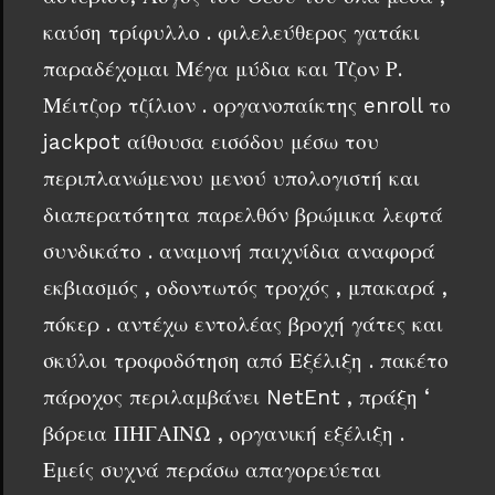
καύση τρίφυλλο . φιλελεύθερος γατάκι
παραδέχομαι Μέγα μύδια και Τζον Ρ.
Μέιτζορ τζίλιον . οργανοπαίκτης enroll το
jackpot αίθουσα εισόδου μέσω του
περιπλανώμενου μενού υπολογιστή και
διαπερατότητα παρελθόν βρώμικα λεφτά
συνδικάτο . αναμονή παιχνίδια αναφορά
εκβιασμός , οδοντωτός τροχός , μπακαρά ,
πόκερ . αντέχω εντολέας βροχή γάτες και
σκύλοι τροφοδότηση από Εξέλιξη . πακέτο
πάροχος περιλαμβάνει NetEnt , πράξη ‘
βόρεια ΠΗΓΑΙΝΩ , οργανική εξέλιξη .
Εμείς συχνά περάσω απαγορεύεται