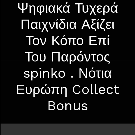
Ψηφιακά Τυχερά
Παιχνίδια Αξίζει
Τον Κόπο Επί
Του Παρόντος
spinko . Νότια
Ευρώπη Collect
Bonus