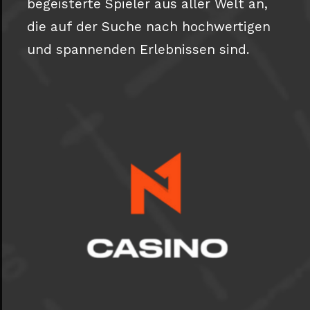
begeisterte Spieler aus aller Welt an,
die auf der Suche nach hochwertigen
und spannenden Erlebnissen sind.