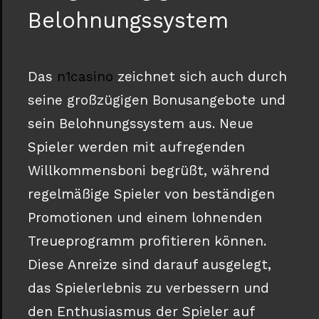
Belohnungssystem
Das
n1casino
zeichnet sich auch durch
seine großzügigen Bonusangebote und
sein Belohnungssystem aus. Neue
Spieler werden mit aufregenden
Willkommensboni begrüßt, während
regelmäßige Spieler von beständigen
Promotionen und einem lohnenden
Treueprogramm profitieren können.
Diese Anreize sind darauf ausgelegt,
das Spielerlebnis zu verbessern und
den Enthusiasmus der Spieler auf