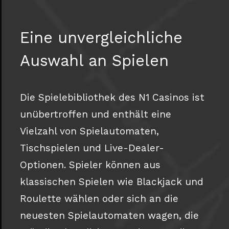
Eine unvergleichliche
Auswahl an Spielen
Die Spielebibliothek des N1 Casinos ist
unübertroffen und enthält eine
Vielzahl von Spielautomaten,
Tischspielen und Live-Dealer-
Optionen. Spieler können aus
klassischen Spielen wie Blackjack und
Roulette wählen oder sich an die
neuesten Spielautomaten wagen, die